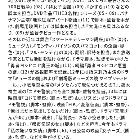
700日戦争』（08）、『非女子図鑑』（09）、『かずら』（10）などの
脚本を担当。DVD作品『THE３名様』シリーズ（05～09）、バナ
ナマン主演『地球征服アパート物語』（11）で脚本・監督を手が
け、劇場用映画としては脚本も担当した『大洗にも星はふるな
り』（09）が監督デビュー作となる。
そのほか近年は舞台『スマートモテリーマン講座』の作・演出、
ミュージカル『モンティ・パイソンのスパマロット』の企画・脚
色・演出、『フル・モンティ』の演出、翻訳、訳詩を担当。また放送
作家としても活動を続けながら、ドラマ脚本、監督を手がけた
『勇者ヨシヒコと魔王の城』（11）、続編『勇者ヨシヒコと悪霊
の鍵』（12）が高視聴率を記録。12年には指原莉乃主演のドラ
マ『ミューズの鏡』および『劇場版ミューズの鏡 マイプリティド
ール』、小嶋陽菜主演の『メグたんって魔法つかえるの？』、鈴木
福主演の『コドモ警察』でも全て脚本・監督を担当。13年には
映画版『コドモ警察』（脚本・監督）およびスピンオフドラマ『コ
ドモ警視』（脚本・監修）、映画『ＨＫ／変態仮面』（脚本・監督）、
『俺はまだ本気出してないだけ』（脚本・監督）、ドラマ『天魔さ
んがゆく』（脚本・演出）、『裁判長っ！おなか空きました！』（脚
本・演出）、『都市伝説の女』（脚本）などを担当。今年もドラマ
『私の嫌いな探偵』（脚本）、6月7日公開の映画『女子ーズ』（脚
本・監督）、などを手がけている。