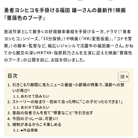
動画配信・映像制作
TOP Creator’s コラム トップ
編集・ライティング
Webクリエイター
セミナー
勇者ヨシヒコを手掛ける福田 雄一さんの最新作！映画
マーケティング
アプリクリエイター
ディレクション
ゲームクリエイター
『薔薇色のブー子』
業界解説・キャリア事情
映像クリエイター
ニュース・トレンド
お役立ち基礎知識
マーケッター
クリエイターインタビュー
放送作家として数多くの好視聴率番組を手掛ける一方、ドラマ（『勇者
ニュース・トレンド トップ
C＆R Magazine
Web
ヨシヒコ』シリーズ、『33分探偵』）や映画（『HK/変態仮面』、『コドモ警
映像
察』）の脚本・監督など、幅広いジャンルで活躍中の福田雄一さん。かね
ゲーム・エンタメ
てから親交の深いHKT48・指原莉乃さんを主演に迎えた映画『薔薇色
広告
出版
のブー子』の公開を前に、お話を伺いました。
CREATIVE VILLAGEからのお知らせ
目次
プロフェッショナル×つながる×メディア
引きこもり期間に見たニュース番組・小劇場の特集で、演劇への想
いが再び！
あわせて読みたい
ストーリーの始まり…初めて会った時に「この子だったらできる！」
あわせて読みたい
普段の役者さんを見て”得意なこと”を引き出す
今回のさっしーは、可愛い！
規制があるからこそ楽しめる
■作品情報