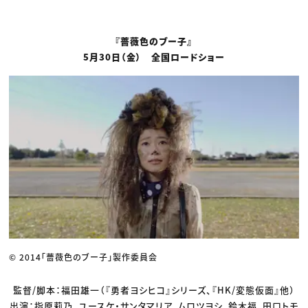
『薔薇色のブー子』
5月30日（金） 全国ロードショー
© 2014「薔薇色のブー子」製作委員会
監督/脚本：福田雄一（『勇者ヨシヒコ』シリーズ、『HK/変態仮面』他）
出演：指原莉乃、ユースケ・サンタマリア、ムロツヨシ、鈴木福、田口トモ