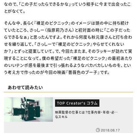
なので、「この子だったらできるかな」っていう相手に今まで出会ったこ
とがなくて。
そんな中、長らく『裸足のピクニック』のイメージは頭の中に持ち続け
ていたところ、さっしー（指原莉乃さん）と初対面の時に「この子だった
らできるなぁ」と思ったんですよ。それから何度も秋元康さんと打ち合わ
せを繰り返して、「さっしーで『裸足のピクニック』やらせてくれない
か？」とずっと提案していて。で、今回たまたま、そのラッキーが訪れて実
現することになって。僕の希望だった『裸足のピクニック』の最初あたり
のいいテンポ感を最後まで引っ張れるようなバカバカしいものを、とい
う考え方で作ったのが今回の映画『薔薇色のブー子』です。
あわせて読みたい
TOP Creator's コラム
映画監督の仕事とは？仕事内容・年収・必要
なスキル
2018.08.17