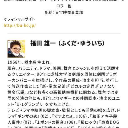
ロヲ 他
配給：東宝映像事業部
オフィシャルサイト
http://bu-ko.jp/
福田 雄一 （ふくだ・ゆういち）
1968年、栃木県生まれ。
現在、バラエティ、ドラマ、映画、舞台とジャンルを超えて活躍す
るクリエイター。90年に成城大学演劇部を母体に劇団ブラボ
ーカンパニーを旗揚げし、全作品の構成・演出を担当。並行し
て放送作家として『新・堂本兄弟』『ピカルの定理』『いきなり！
黄金伝説。』など数多くの高視聴率番組に関わる。舞台では劇
団の公演の他にも、07年よりマギーとの共同脚本・演出のユニ
ット「U-1グランプリ」を立ち上げた。
テレビドラマや映画の脚本家・監督としても活動の幅を広げ、ド
ラマ『ギンザの恋』（02）、『ですよねぇ。』（06）、『和田アキ子殺
人事件』（07）、『１ポンドの福音』（08）、『猿ロック』『東京DOG
S』（09）、映画では『逆境ナイン』（05）、『ぼくたちと駐在さんの