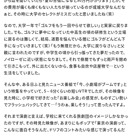
がら話を聞いていたら「夏の合宿になると50万円かかります」とか。そ
の費用が痛くも痒くもない人たちが揃っているのが成城大学なんだな
ぁと、その時に大学のセレクトがミスだったと思いましたね（笑）
なので、大学一年で「ゴルフをもう一回やらせて欲しい」と実家に戻りま
した。でも、ゴルフに夢中になっていた中高生の頃の研修生という立場
に戻るのは難しくて、結局、道筋を悩んでいる間にゴルフがどんどん下
手になっていきまして（笑）「もう無理だから、大学に戻りなさい」と父
親に言われたのですが、中学生の頃から引っ張ってきた夢だったので、
ノイローゼに近い状態になりまして。それで昼間でもずっと雨戸を閉め
て引きこもって、外に出たくないから、食事も自炊や店屋物で…という
生活をしていました。
そんな中、ある日ふと見たニュース番組で「今、小劇場がブームです」と
いう特集をやっていて、5～6分くらいの短いVTRでしたが、その映像を
見た時に、小学校で好きだった「お楽しみ会」の感覚が、ものすごい勢い
でフラッシュバックしてきて…「うわぁ、楽しそう！」って思ったんですよ。
それまで演劇と言えば、学校に来てくれる旅劇団のイメージしかなかっ
たのですが、その時見た映像が、あまりにもポップで「東京の演劇って、
こんなに面白そうなんだ、ドリフのコントみたいな感じで演ってるんだ