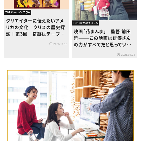
TOP Creator's コラム
クリエイターに伝えたいアメ
TOP Creator's コラム
リカの文化 クリスの歴史探
映画「花まんま」 監督 前田
訪｜第3回 奇跡はテーブル
哲———この映画は俳優さん
から始まった！『ヴォックス・マ
の力がすべてだと思っていま
2025.10.15
キナの伝説』の軌跡
す
2025.04.24