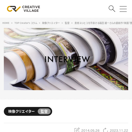
HOME
TOP Creator's コラム
映像クリエイター
監督
勇者ヨシヒコを手掛ける福田 雄一さんの最新作！映画『
ACCOUNT
ログイン
会員登録
RECRUIT
クリエイター求人を探す
CREATIVE JOB求人検索
特集求人
採用説明会
転職支援サービス
CONTENTS
スキルアップしたい！
映像クリエイター
監督
スキルアップしたい！ トップ
デザイン
TOP Creator’s コラム
プログラミング
2014.05.26
2023.11.22