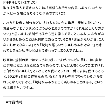
ドキドキしています（笑）
取り扱う偉人を好きな人には相当怒られそうな内容もあって、なかな
かヘビーな旅になりそうな予感ですね（笑）
これから映像の制作などに携わる方は、今の業界で規制の厳しさと、
お金がないという状況にぶつかると思うのですが「それを楽しんだ方が
いい」と思います。規制があるから逆に楽しめることもあるし、お金がな
いから楽しめることは絶対的にあるので、そこを「お金がないから、こん
なのしかできないよ」とか「規制が厳しいから楽しめるわけない」と諦
めてしまったら、テレビはもう終わってしまうんですよね。
映画は、規制の面ではテレビより緩いですが、テレビに関しては、非常
に窮地に立たされた状況でもあるので、どんどん狭くなってきますけれ
ど「諦めずに楽しむ」ということが僕にとっては一番ですね。僕はもとも
とバラエティ番組の作家なので、もとから狭い範囲でやっているから慣
れっこなんですけど、「規制があるからこそ楽しめることはある」という
のは伝えたいですね。
■作品情報