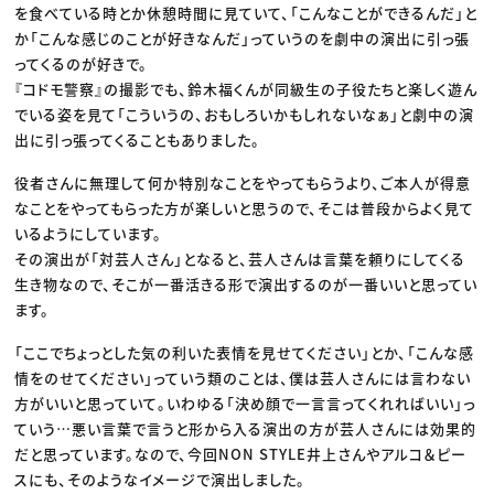
を食べている時とか休憩時間に見ていて、「こんなことができるんだ」と
か「こんな感じのことが好きなんだ」っていうのを劇中の演出に引っ張
ってくるのが好きで。
『コドモ警察』の撮影でも、鈴木福くんが同級生の子役たちと楽しく遊ん
でいる姿を見て「こういうの、おもしろいかもしれないなぁ」と劇中の演
出に引っ張ってくることもありました。
役者さんに無理して何か特別なことをやってもらうより、ご本人が得意
なことをやってもらった方が楽しいと思うので、そこは普段からよく見て
いるようにしています。
その演出が「対芸人さん」となると、芸人さんは言葉を頼りにしてくる
生き物なので、そこが一番活きる形で演出するのが一番いいと思ってい
ます。
「ここでちょっとした気の利いた表情を見せてください」とか、「こんな感
情をのせてください」っていう類のことは、僕は芸人さんには言わない
方がいいと思っていて。いわゆる「決め顔で一言言ってくれればいい」っ
ていう…悪い言葉で言うと形から入る演出の方が芸人さんには効果的
だと思っています。なので、今回NON STYLE井上さんやアルコ＆ピー
スにも、そのようなイメージで演出しました。