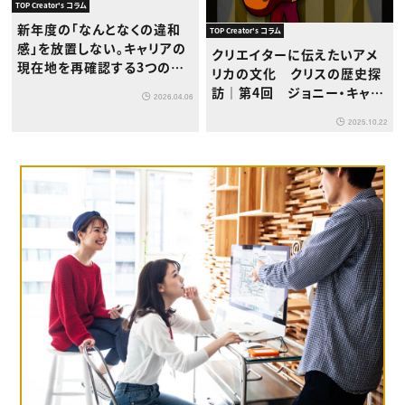
TOP Creator's コラム
新年度の「なんとなくの違和
TOP Creator's コラム
感」を放置しない。キャリアの
クリエイターに伝えたいアメ
現在地を再確認する3つのス
リカの文化 クリスの歴史探
テップ
訪｜第4回 ジョニー・キャッ
2026.04.06
シュと日本の音楽への影響
2025.10.22