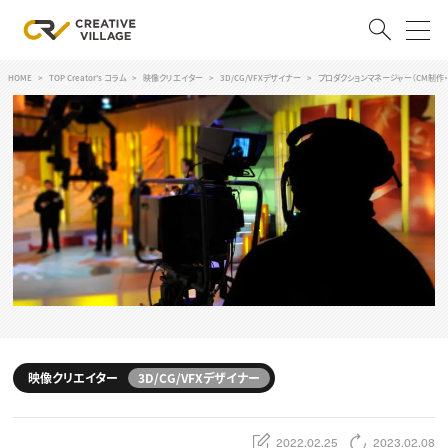
HOME
TOP Creator's コラム
映像クリエイター
3D/CG/VFXデザイナー
プロダクションマネージャー（CM制作
ACCOUNT
ログイン
会員登録
RECRUIT
クリエイター求人を探す
CREATIVE JOB求人検索
特集求人
採用説明会
転職支援サービス
CONTENTS
スキルアップしたい！
映像クリエイター
3D/CG/VFXデザイナー
スキルアップしたい！ トップ
デザイン
TOP Creator’s コラム
プログラミング
2022.02.25
2023.02.08