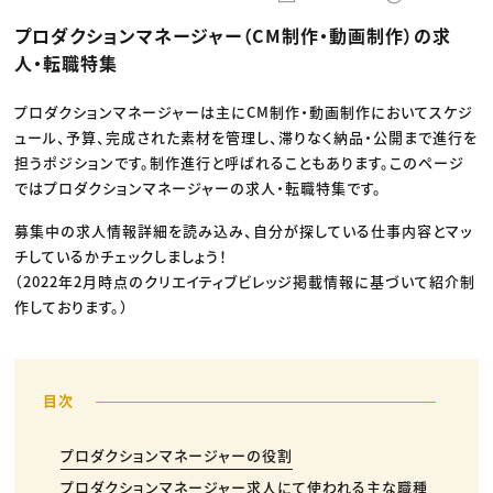
動画配信・映像制作
TOP Creator’s コラム トップ
編集・ライティング
Webクリエイター
セミナー
プロダクションマネージャー（CM制作・動画制作）の求
マーケティング
アプリクリエイター
ディレクション
ゲームクリエイター
人・転職特集
業界解説・キャリア事情
映像クリエイター
ニュース・トレンド
お役立ち基礎知識
マーケッター
クリエイターインタビュー
プロダクションマネージャーは主にCM制作・動画制作においてスケジ
ニュース・トレンド トップ
C＆R Magazine
Web
ュール、予算、完成された素材を管理し、滞りなく納品・公開まで進行を
映像
担うポジションです。制作進行と呼ばれることもあります。このページ
ゲーム・エンタメ
ではプロダクションマネージャーの求人・転職特集です。
広告
出版
CREATIVE VILLAGEからのお知らせ
募集中の求人情報詳細を読み込み、自分が探している仕事内容とマッ
チしているかチェックしましょう！
（2022年2月時点のクリエイティブビレッジ掲載情報に基づいて紹介制
プロフェッショナル×つながる×メディア
作しております。）
プロダクションマネージャーの役割
プロダクションマネージャー求人にて使われる主な職種