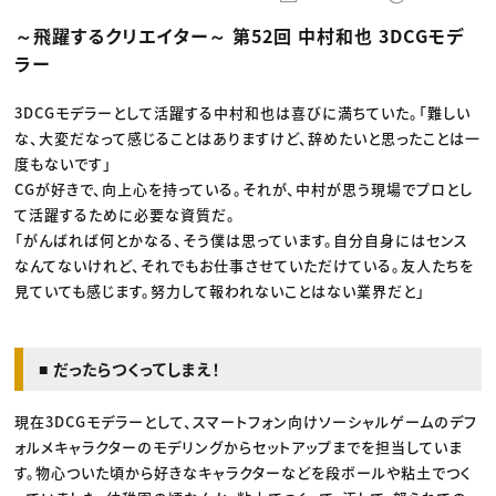
動画配信・映像制作
TOP Creator’s コラム トップ
編集・ライティング
Webクリエイター
セミナー
～飛躍するクリエイター～ 第52回 中村和也 3DCGモデ
マーケティング
アプリクリエイター
ディレクション
ゲームクリエイター
ラー
業界解説・キャリア事情
映像クリエイター
ニュース・トレンド
お役立ち基礎知識
マーケッター
クリエイターインタビュー
3DCGモデラーとして活躍する中村和也は喜びに満ちていた。「難しい
ニュース・トレンド トップ
C＆R Magazine
Web
な、大変だなって感じることはありますけど、辞めたいと思ったことは一
映像
度もないです」
ゲーム・エンタメ
CGが好きで、向上心を持っている。それが、中村が思う現場でプロとし
広告
出版
て活躍するために必要な資質だ。
CREATIVE VILLAGEからのお知らせ
「がんばれば何とかなる、そう僕は思っています。自分自身にはセンス
なんてないけれど、それでもお仕事させていただけている。友人たちを
プロフェッショナル×つながる×メディア
見ていても感じます。努力して報われないことはない業界だと」
■ だったらつくってしまえ！
現在3DCGモデラーとして、スマートフォン向けソーシャルゲームのデフ
ォルメキャラクターのモデリングからセットアップまでを担当していま
す。物心ついた頃から好きなキャラクターなどを段ボールや粘土でつく