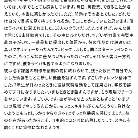
いては、いまでもとても感謝しています。毎日、毎授業、できることが増
えていく、本当に楽しかったです。ただ、問題はそのあとでした。どれだ
け自分で目標を高く持ってやれるか。そこにかかっていたと思います。僕
はライバルに恵まれました。18人のクラスだったんですけど、みんな僕
と同じCG未経験者でした。その中にひとりだけ、すごい努力家で完璧主
義の子がいて、一番最初に提出した課題から、彼の作品だけ段違いに
高いクオリティーだったんです。ビックしました。同じスタートラインだっ
たのに、もうこんなに差がついちゃったのかって。それから僕は一方的
にですが、彼をライバル視するようになりました。
彼は必ず課題の制作を納期の前に終わらせて、残った数日で自分で入
手した情報をもとに新しい機能を試すんです。すごいチャレンジ精神で
した。2年生が終わったときに彼は就職活動をして採用され、学校を辞
めてプロになりました。いまもときどき話すんですが、もう現場でチーフ
をやっています。すごい人です。彼が学校を去ったあともずっと「いまプ
ロの現場でやってるんだから、もっとスキル伸びてんだろうな。負けな
いようにもっとしっかりやらなきゃ」とずっと危機感を感じてました。彼
の存在があったからこそ、自主的にコンペに応募したりして、スキルを
磨くことに貪欲になれたんです。