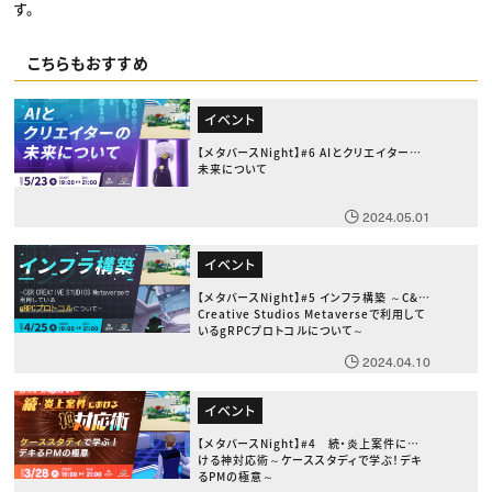
す。
こちらもおすすめ
イベント
【メタバースNight】#6 AIとクリエイターの
未来について
2024.05.01
イベント
【メタバースNight】#5 インフラ構築 ～C&R
Creative Studios Metaverseで利用して
いるgRPCプロトコルについて～
2024.04.10
イベント
【メタバースNight】#4 続・炎上案件にお
ける神対応術～ケーススタディで学ぶ！デキ
るPMの極意～