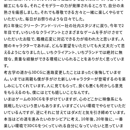
細工にもなる。それこそモデラーの力が発揮されるところで、自分の未
熟さを痛感しました。それでも尊敬できる方々と一緒に楽しくやらせて
いただいた、毎日がお祭りのような日々でした。
約１年後にクリーク・アンド・リバー社の社内スタジオに戻り、今年で2
年目です。いろいろなクライアントとさまざまなゲームを手がけさせて
いただいたお陰で、臨機応変に対応できる力が培われたと思います。人
間のキャラクターであれば、どんな要望をいただいても大丈夫だって思
えるようになりましたし、いちクライアント、いちブランドでは絶対に無
理な、貴重な経験ができる環境にいられることをありがたく思っていま
す。
考古学の道から3DCGに進路変更したことはまったく後悔していませ
ん。いまでは両親も僕が手がけた新しいキャラクターが登場するのを楽
しみにしてくれています。人に見てもらって、良くも悪くも何かしら意見
をもらえるのも、僕にはとても嬉しいことなんです。
いまはゲームの3DCGを手がけていますが、心のどこかに映像系にも
挑戦したいという思いもあります。いますごくいい環境でやらせていただ
いているんですが、逆にそれに甘えてはダメだと気を引き締めています。
本当はどの道を進みたいのかシビアに考え、10年後、20年後に、一番
楽しい環境で3DCGをつくっていれる自分になっていたいと思っていま