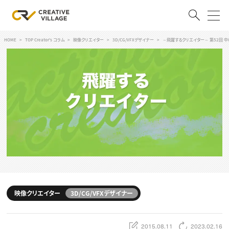
HOME
TOP Creator's コラム
映像クリエイター
3D/CG/VFXデザイナー
～飛躍するクリエイター～ 第52回 中
ACCOUNT
ログイン
会員登録
RECRUIT
クリエイター求人を探す
CREATIVE JOB求人検索
特集求人
採用説明会
転職支援サービス
CONTENTS
スキルアップしたい！
映像クリエイター
3D/CG/VFXデザイナー
スキルアップしたい！ トップ
デザイン
TOP Creator’s コラム
プログラミング
2015.08.11
2023.02.16