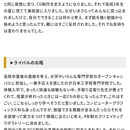
と同じ発想に至り、CG制作を志すようになりました。それで高校2年生
の夏に慌てて美術部に入りました。なぜいまさらってみんなに突っ込ま
れましたけど、自分でできることは何かと考え、まず絵を描く勉強から
始めようと思ったんです。親にはすごく反対されました。それでも気持ち
は変わりませんでした。
■ ライバルのお陰
高校卒業後の進路を考え、大学やいろんな専門学校のオープンキャン
パスに参加し、一番手応えを感じたのが日本工学院専門学校でした。
体験入学で、まったく知識も経験もない中、手取り足取り先生が教えて
くれて、授業が終わったときには一応CGの形になったんです。これはす
ごい、ここならしっかり学べそうだと思いました。コンピューターグラフ
ィックス科もあったんですが、勉強できる期間があるんだったらそれを
全部使って実力をつけて現場に出たいと考え、4年制のクリエイティブ
ラボラトリーに決めました。
最初の1年半でCG制作の基礎を全般的に叩き込まれました。それにつ