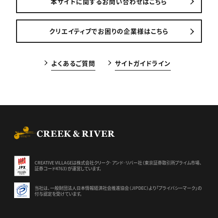
本サイトに関するお問い合わせはこちら
クリエイティブでお困りの企業様はこちら
よくあるご質問
サイトガイドライン
CREEK & RIVER Co., Ltd.
CREATIVE VILLAGEは株式会社クリーク･アンド･リバー社（東京証券
取引所プライム市場、
証券コード4763）が運営しています。
当社は、一般財団法人日本情報経済社会推進協会（JIPDEC）より
「プライバシーマーク」の
付与認定を受けています。