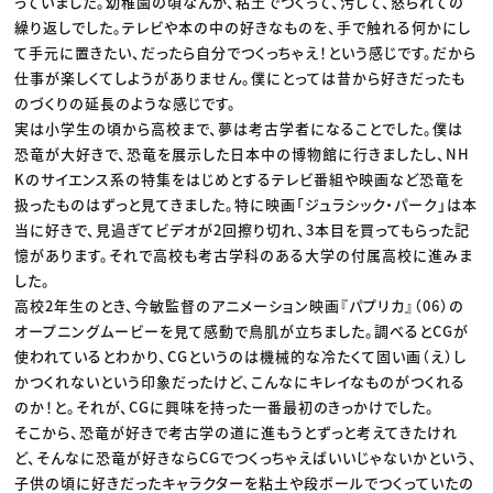
っていました。幼稚園の頃なんか、粘土でつくって、汚して、怒られての
繰り返しでした。テレビや本の中の好きなものを、手で触れる何かにし
て手元に置きたい、だったら自分でつくっちゃえ！という感じです。だから
仕事が楽しくてしようがありません。僕にとっては昔から好きだったも
のづくりの延長のような感じです。
実は小学生の頃から高校まで、夢は考古学者になることでした。僕は
恐竜が大好きで、恐竜を展示した日本中の博物館に行きましたし、NH
Kのサイエンス系の特集をはじめとするテレビ番組や映画など恐竜を
扱ったものはずっと見てきました。特に映画「ジュラシック・パーク」は本
当に好きで、見過ぎてビデオが2回擦り切れ、3本目を買ってもらった記
憶があります。それで高校も考古学科のある大学の付属高校に進みま
した。
高校2年生のとき、今敏監督のアニメーション映画『パプリカ』（06）の
オープニングムービーを見て感動で鳥肌が立ちました。調べるとCGが
使われているとわかり、CGというのは機械的な冷たくて固い画（え）し
かつくれないという印象だったけど、こんなにキレイなものがつくれる
のか！と。それが、CGに興味を持った一番最初のきっかけでした。
そこから、恐竜が好きで考古学の道に進もうとずっと考えてきたけれ
ど、そんなに恐竜が好きならCGでつくっちゃえばいいじゃないかという、
子供の頃に好きだったキャラクターを粘土や段ボールでつくっていたの