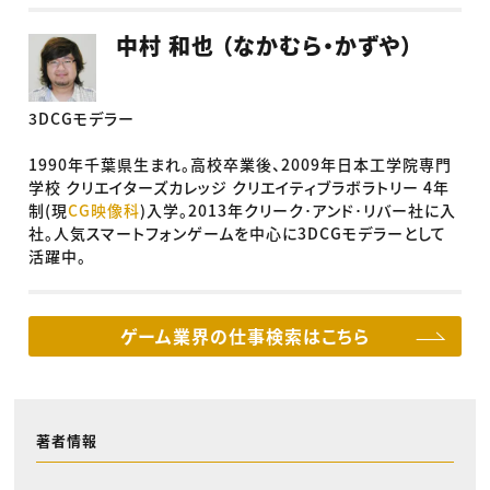
中村 和也 （なかむら・かずや）
3DCG
モデラー
1990
年千葉県生まれ。高校卒業後、
2009
年日本工学院専門
学校
クリエイターズカレッジ
クリエイティブラボラトリー
4
年
制
(
現
CG
映像科
)
入学。
2013
年クリーク･アンド･リバー社に入
社。
人気スマートフォンゲーム
を中心に
3DCG
モデラーとして
活躍中。
ゲーム業界の仕事検索はこちら
著者情報