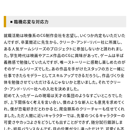
■ 臨機応変な対応力
就職活動は映像系のCG制作会社を志望し、いくつか内定もいただいた
んですが、卒業間近に先生から、クリーク・アンド・リバー社に所属し、
ある人気ゲームシリーズのプロジェクトに参加しないかと誘われまし
た。学生時代は映画やアニメ作品のCGに興味があって、ゲームは半ば
義務感で勉強していたんですが、唯一ストーリーに感動し楽しめたのが
そのゲームシリーズでした。あの作品を手がけたスタッフの方と一緒に
仕事できたらモデラーとしてスキルアップできるだろうし、作品づくり全
体を勉強させていただけるんじゃないかと思いました。それでクリー
ク・アンド・リバー社への入社を決めました。
初めて入ったゲームの現場は天才の集団のようなすごいところでした
が、上下関係なく考えを言い合い、僕のような新人にも意見を求めてく
れ、僕が恐竜好きだとわかると、爬虫類系のクリーチャーも任せてくれ
ました。ただ人間に近いキャラクターでは、先輩のつくるキャラクターの
可愛さやカッコよさをどうしても出すことができず、随分試行錯誤しま
した。結局バランスなんです。目の位置が少し違っただけで、可愛くも不