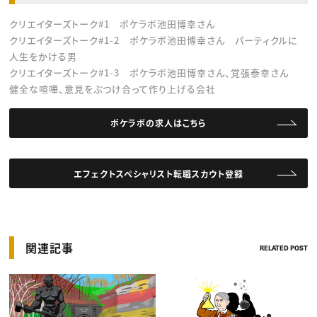
クリエイターズトーク#1 ポケラボ池田博幸さん
クリエイターズトーク#1-2 ポケラボ池田博幸さん パーティクルに
人生をかける男
クリエイターズトーク#1-3 ポケラボ池田博幸さん、覚張泰幸さん
健全な喧嘩、意見をぶつけ合って作り上げる会社
ポケラボの求人はこちら
エフェクトスペシャリスト転職スカウト登録
関連記事
RELATED POST