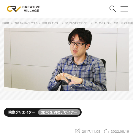
HOME
TOP Creator's コラム
映像クリエイター
3D/CG/VFXデザイナー
クリエイターズトーク#1 ポケラボ池
ACCOUNT
ログイン
会員登録
RECRUIT
クリエイター求人を探す
CREATIVE JOB求人検索
特集求人
採用説明会
転職支援サービス
CONTENTS
スキルアップしたい！
映像クリエイター
3D/CG/VFXデザイナー
スキルアップしたい！ トップ
デザイン
TOP Creator’s コラム
プログラミング
2017.11.08
2022.08.19