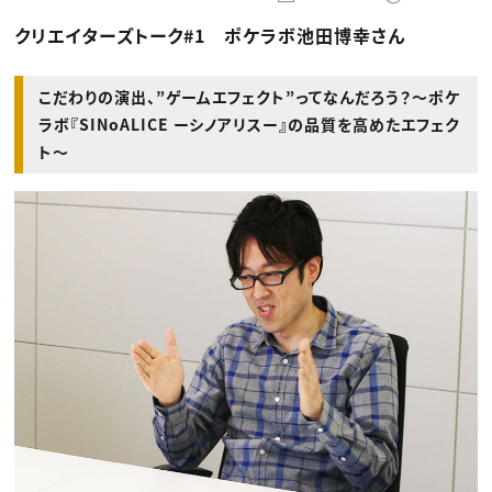
動画配信・映像制作
TOP Creator’s コラム トップ
編集・ライティング
Webクリエイター
セミナー
クリエイターズトーク#1 ポケラボ池田博幸さん
マーケティング
アプリクリエイター
ディレクション
ゲームクリエイター
業界解説・キャリア事情
映像クリエイター
ニュース・トレンド
お役立ち基礎知識
マーケッター
こだわりの演出、”ゲームエフェクト”ってなんだろう？〜ポケ
クリエイターインタビュー
ニュース・トレンド トップ
ラボ『SINoALICE ーシノアリスー』の品質を高めたエフェク
C＆R Magazine
Web
ト〜
映像
ゲーム・エンタメ
広告
出版
CREATIVE VILLAGEからのお知らせ
プロフェッショナル×つながる×メディア