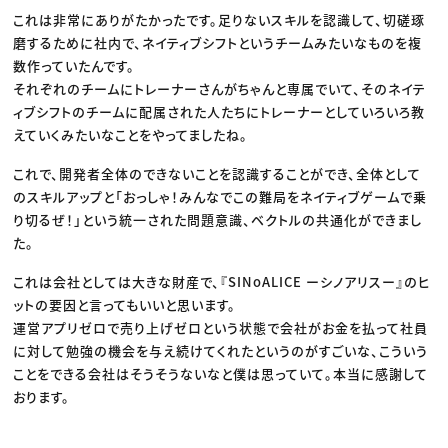
これは非常にありがたかったです。足りないスキルを認識して、切磋琢
磨するために社内で、ネイティブシフトというチームみたいなものを複
数作っていたんです。
それぞれのチームにトレーナーさんがちゃんと専属でいて、そのネイテ
ィブシフトのチームに配属された人たちにトレーナーとしていろいろ教
えていくみたいなことをやってましたね。
これで、開発者全体のできないことを認識することができ、全体として
のスキルアップと「おっしゃ！みんなでこの難局をネイティブゲームで乗
り切るぜ！」という統一された問題意識、ベクトルの共通化ができまし
た。
これは会社としては大きな財産で、『SINoALICE ーシノアリスー』のヒ
ットの要因と言ってもいいと思います。
運営アプリゼロで売り上げゼロという状態で会社がお金を払って社員
に対して勉強の機会を与え続けてくれたというのがすごいな、こういう
ことをできる会社はそうそうないなと僕は思っていて。本当に感謝して
おります。