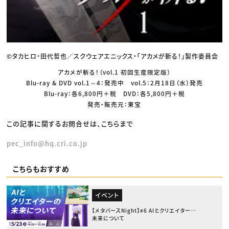
©タカヒロ・田代哲也／スクウェアエニックス・「アカメが斬る！」製作委員会
アカメが斬る！（vol.1 初回生産限定版）
Blu-ray & DVD vol.1～4：発売中 vol.5：2月18日（水）発売
Blu-ray：各6,800円＋税 DVD：各5,800円＋税
発売・販売元：東宝
この記事に関するお問合せは、こちらまで
pec_info@hq.cri.co.jp
こちらもおすすめ
イベント
【メタバースNight】#6 AIとクリエイターの
未来について