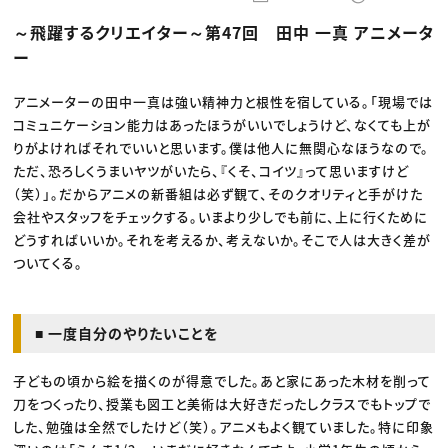
動画配信・映像制作
TOP Creator’s コラム トップ
編集・ライティング
Webクリエイター
セミナー
～飛躍するクリエイター～第47回 田中 一真 アニメータ
マーケティング
アプリクリエイター
ディレクション
ゲームクリエイター
ー
業界解説・キャリア事情
映像クリエイター
ニュース・トレンド
お役立ち基礎知識
マーケッター
クリエイターインタビュー
アニメーターの田中一真は強い精神力と根性を宿している。「現場では
ニュース・トレンド トップ
C＆R Magazine
Web
コミュニケーション能力はあったほうがいいでしょうけど、なくても上が
映像
りがよければそれでいいと思います。僕は他人に無関心なほうなので。
ゲーム・エンタメ
ただ、恐ろしくうまいヤツがいたら、『くそ、コイツ』って思いますけど
広告
出版
（笑）」。だからアニメの新番組は必ず観て、そのクオリティと手がけた
CREATIVE VILLAGEからのお知らせ
会社やスタッフをチェックする。いまより少しでも前に、上に行くために
どうすればいいか。それを考えるか、考えないか。そこで人は大きく差が
プロフェッショナル×つながる×メディア
ついてくる。
■ 一度自分のやりたいことを
子どもの頃から絵を描くのが得意でした。あと家にあった木材を削って
刀をつくったり、授業も図工と美術は大好きだったしクラスでもトップで
した、勉強は全然でしたけど（笑）。アニメもよく観ていました。特に印象