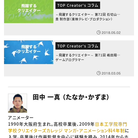
TOP Creator's コラム
～飛躍するクリエイター～ 第72回 石切山義
貴 制作部（東映テレビ・プロダクション）
2018.05.02
TOP Creator's コラム
～飛躍するクリエイター～ 第71回 嶋田翔太
ゲームプログラマー
2018.03.05
田中 一真 （たなか・かずま）
アニメーター
1990年大阪府生まれ。高校卒業後、2009年
日本工学院専門
学校クリエイターズカレッジ マンガ・アニメーション科4年制
に
入学。卒業後は作画監督を中心に経験を積み、2014年からホ