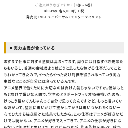
ご注文はうさぎですか？
（1巻～6巻）
Blu-ray：各6,000円＋税
発売元：NBCユニバーサル・エンターテイメント
■ 実力主義が合っている
ますます仕事に対する意欲は高まってます。周りには目指すべき先輩た
ちもいるし、普通の会社員より稼ごうと思ったら稼げる仕事だってこと
もわかってきたので。やったらやっただけ対価を得られるっていう実力
主義なところが自分には合っているんです。
アニメ業界で働くために大切なのは負けん気じゃないですか。僕はもと
もと負けず嫌いな人間で、学生のときポートフィリオ45冊描いたのも、
けっこう描いてんじゃんって自分で思ってたんですけど、もっと描いてい
る奴がいて、猛烈に追いかけて抜かしてからは追いつかれたくない一
心でひたすら描き続けた結果でしたから。この仕事はアニメが好きなだ
けでは続かない、アニメが好きで入ってきて、アニメの仕事が好きにな
らないと無理だと思います。だけどあの喜び、作画監督をやって、確か