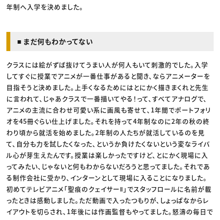
年制へ入学を決めました。
■ まだ何もわかってない
クラスには絵がずば抜けてうまい人が何人もいて刺激的でした。入学
してすぐに授業でアニメが一番仕事があると聞き、ならアニメーターを
目指そうと決めました。上手くなるためにはとにかく描きまくれと先生
に言われて、じゃあクラスで一番描いてやる！って、すべてアナログで、
アニメの主流に合わせ可愛い系に画風も寄せて、1年間でポートフォリ
オを45冊ぐらい仕上げました。それを持って4年制なのに2年の秋の終
わり頃から就活を始めました。2年制の人たちが就活しているのを見
て、自分も力を試したくなった、というか負けたくないという変なライバ
ル心が芽生えたんです。授業は楽しかったですけど、とにかく現場に入
ってみたい、じゃないと何もわからないだろうと思ってました。それであ
る制作会社に受かり、インターンとして現場に入ることになりました。
初めてテレビアニメ「聖痕のクェイサーⅡ」でスタッフロールに名前が載
ったときは感動しました。ただ動画で入ったつもりが、しょっぱなからレ
イアウトを切らされ、1年後には作画監督もやってました。怒濤の毎日で