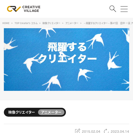
HOME
TOP Creator's コラム
映像クリエイター
アニメーター
～飛躍するクリエイター～第47回 田中 一真 
ACCOUNT
ログイン
会員登録
RECRUIT
クリエイター求人を探す
CREATIVE JOB求人検索
特集求人
採用説明会
転職支援サービス
CONTENTS
スキルアップしたい！
映像クリエイター
アニメーター
スキルアップしたい！ トップ
デザイン
TOP Creator’s コラム
プログラミング
2015.02.04
2023.04.14