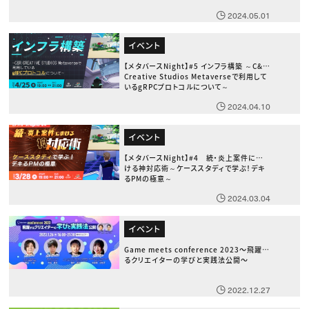
2024.05.01
イベント
【メタバースNight】#5 インフラ構築 ～C&R
Creative Studios Metaverseで利用して
いるgRPCプロトコルについて～
2024.04.10
イベント
【メタバースNight】#4 続・炎上案件にお
ける神対応術～ケーススタディで学ぶ！デキ
るPMの極意～
2024.03.04
イベント
Game meets conference 2023〜飛躍す
るクリエイターの学びと実践法公開〜
2022.12.27