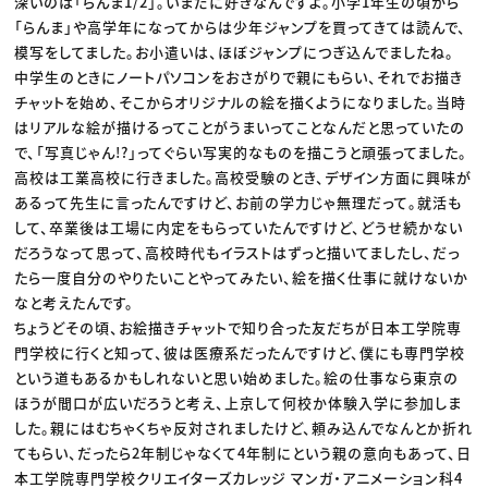
深いのは「らんま1/2」。いまだに好きなんですよ。小学1年生の頃から
「らんま」や高学年になってからは少年ジャンプを買ってきては読んで、
模写をしてました。お小遣いは、ほぼジャンプにつぎ込んでましたね。
中学生のときにノートパソコンをおさがりで親にもらい、それでお描き
チャットを始め、そこからオリジナルの絵を描くようになりました。当時
はリアルな絵が描けるってことがうまいってことなんだと思っていたの
で、「写真じゃん!?」ってぐらい写実的なものを描こうと頑張ってました。
高校は工業高校に行きました。高校受験のとき、デザイン方面に興味が
あるって先生に言ったんですけど、お前の学力じゃ無理だって。就活も
して、卒業後は工場に内定をもらっていたんですけど、どうせ続かない
だろうなって思って、高校時代もイラストはずっと描いてましたし、だっ
たら一度自分のやりたいことやってみたい、絵を描く仕事に就けないか
なと考えたんです。
ちょうどその頃、お絵描きチャットで知り合った友だちが日本工学院専
門学校に行くと知って、彼は医療系だったんですけど、僕にも専門学校
という道もあるかもしれないと思い始めました。絵の仕事なら東京の
ほうが間口が広いだろうと考え、上京して何校か体験入学に参加しま
した。親にはむちゃくちゃ反対されましたけど、頼み込んでなんとか折れ
てもらい、だったら2年制じゃなくて4年制にという親の意向もあって、日
本工学院専門学校クリエイターズカレッジ マンガ・アニメーション科4