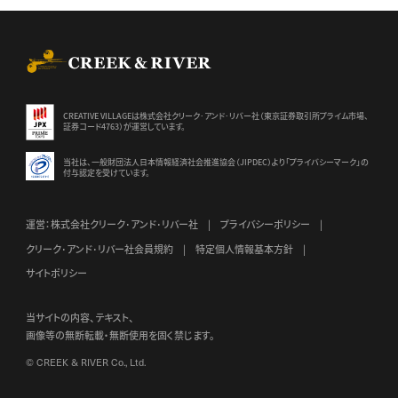
CREEK & RIVER Co., Ltd.
CREATIVE VILLAGEは株式会社クリーク･アンド･リバー社（東京証券
取引所プライム市場、
証券コード4763）が運営しています。
当社は、一般財団法人日本情報経済社会推進協会（JIPDEC）より
「プライバシーマーク」の
付与認定を受けています。
運営：株式会社クリーク･アンド･リバー社
プライバシーポリシー
クリーク･アンド･リバー社会員規約
特定個人情報基本方針
サイトポリシー
当サイトの内容、テキスト、
画像等の無断転載・無断使用を固く禁じます。
© CREEK & RIVER Co., Ltd.