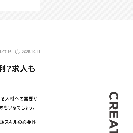
1.07.16
2025.10.14
利？求人も
CREA
せる人材への需要が
方もいるでしょう。
国語スキルの必要性