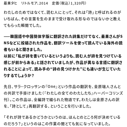
最果タヒ リトルモア、2014 定価（税込）1,320円）
わたしのためではなくて、読む人にとって、それは「詩」と呼ばれるのが
いちばん、その言葉を生のままで受け取れる形なのではないかと教え
てもらった瞬間でした。
——韓国語や中国簡体字版に翻訳された詩集だけでなく、最果さんがS
NSなどに投稿された作品を、翻訳ツールを使って読んでいる海外の読
者もいると聞きました。
以前に「私が詩を書いているというよりも、読む人が詩を見つけている
感じが前からある」と話されていましたが、作品が異なる言語に翻訳さ
れることによって、読み手の“詩の見つけかた”にも違いが生じていた
りするでしょうか？
先日、サラ・クロッサンの『One』という作品の翻訳を、金原瑞人さんと
の共訳で手掛けました（『わたしの全てのわたしたち』ハーパーコリンズ
刊）。この作品は、全編詩で綴られた物語です。わたしは金原さんの訳
を、「詩として」再翻訳する、ということを行いました。
「それが詩であるかどうかというのは、ほんとのところ何が決めている
のだろう？」というのはこの作業の間とても気になっていました。