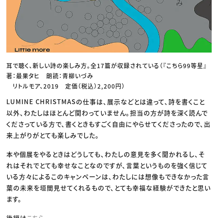
耳で聴く、新しい詩の楽しみ方。全17篇が収録されている（『こちら99等星』
著：最果タヒ 朗読：青柳いづみ
リトルモア、2019 定価（税込）2,200円）
LUMINE CHRISTMASの仕事は、展示などとは違って、詩を書くこと
以外、わたしはほとんど関わっていません。担当の方が詩を深く読んで
くださっている方で、書くときもすごく自由にやらせてくださったので、出
来上がりがとても楽しみでした。
本や個展をやるときはどうしても、わたしの意見を多く聞かれるし、そ
れはそれでとても幸せなことなのですが、言葉というものを強く信じて
いる方々によるこのキャンペーンは、わたしには想像もできなかった言
葉の未来を垣間見せてくれるもので、とても幸福な経験ができたと思い
ます。
後編は
こちら