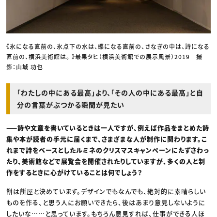
《氷になる直前の、氷点下の水は、蝶になる直前の、さなぎの中は、詩になる
直前の、横浜美術館は。 》最果タヒ（横浜美術館での展示風景）2019 撮
影：山城 功也
「わたしの中にある最高」より、「その人の中にある最高」と自
分の言葉がぶつかる瞬間が見たい
——詩や文章を書いているときは一人ですが、例えば作品をまとめた詩
集や本が読者の手元に届くまで、さまざまな人が制作に関わります。こ
れまで詩をベースとしたルミネのクリスマスキャンペーンにたずさわっ
たり、美術館などで展覧会を開催されたりしていますが、多くの人と制
作をするときに心がけていることは何でしょう？
餅は餅屋と決めています。デザインでもなんでも、絶対的に素晴らしい
ものを作る、と思う人にお願いできたら、後はあまり意見しないように
したいな……と思っています。もちろん意見すれば、仕事ができる人ほ