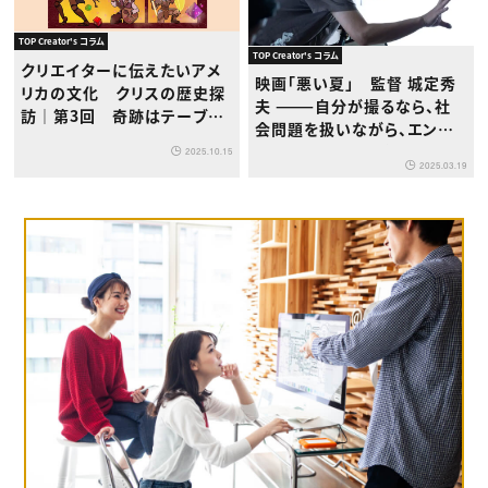
TOP Creator's コラム
TOP Creator's コラム
クリエイターに伝えたいアメ
映画「悪い夏」 監督 城定秀
リカの文化 クリスの歴史探
夫 ———自分が撮るなら、社
訪｜第3回 奇跡はテーブル
会問題を扱いながら、エンタ
から始まった！『ヴォックス・マ
ーテインメントを手放しては
2025.10.15
キナの伝説』の軌跡
2025.03.19
いけないと思ってました