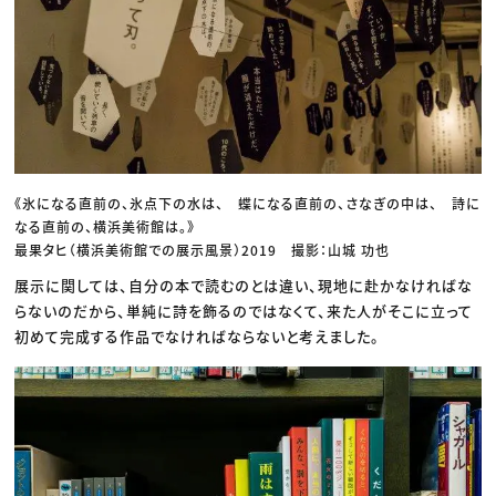
《氷になる直前の、氷点下の水は、 蝶になる直前の、さなぎの中は、 詩に
なる直前の、横浜美術館は。》
最果タヒ（横浜美術館での展示風景）2019 撮影：山城 功也
展示に関しては、自分の本で読むのとは違い、現地に赴かなければな
らないのだから、単純に詩を飾るのではなくて、来た人がそこに立って
初めて完成する作品でなければならないと考えました。