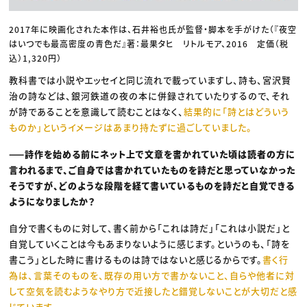
2017年に映画化された本作は、石井裕也氏が監督・脚本を手がけた（『夜空
はいつでも最高密度の青色だ』著：最果タヒ リトルモア、2016 定価（税
込）1,320円）
教科書では小説やエッセイと同じ流れで載っていますし、詩も、宮沢賢
治の詩などは、銀河鉄道の夜の本に併録されていたりするので、それ
が詩であることを意識して読むことはなく、
結果的に「詩とはどういう
ものか」というイメージはあまり持たずに過ごしていました。
——詩作を始める前にネット上で文章を書かれていた頃は読者の方に
言われるまで、ご自身では書かれていたものを詩だと思っていなかった
そうですが、どのような段階を経て書いているものを詩だと自覚できる
ようになりましたか？
自分で書くものに対して、書く前から「これは詩だ」「これは小説だ」と
自覚していくことは今もあまりないように感じます。というのも、「詩を
書こう」とした時に書けるものは詩ではないと感じるからです。
書く行
為は、言葉そのものを、既存の用い方で書かないこと、自らや他者に対
して空気を読むようなやり方で近接したと錯覚しないことが大切だと感
じています。