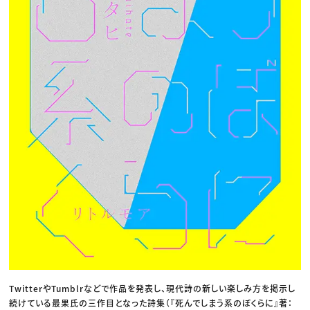
TwitterやTumblrなどで作品を発表し、現代詩の新しい楽しみ方を掲示し
続けている最果氏の三作目となった詩集（『死んでしまう系のぼくらに』著：