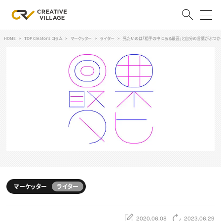
HOME
TOP Creator's コラム
マーケッター
ライター
見たいのは「相手の中にある最高」と自分の言葉がぶつかる
ACCOUNT
ログイン
会員登録
RECRUIT
クリエイター求人を探す
CREATIVE JOB求人検索
特集求人
採用説明会
転職支援サービス
CONTENTS
スキルアップしたい！
マーケッター
ライター
スキルアップしたい！ トップ
デザイン
TOP Creator’s コラム
プログラミング
2020.06.08
2023.06.29