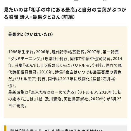
動画配信・映像制作
TOP Creator’s コラム トップ
編集・ライティング
Webクリエイター
セミナー
見たいのは「相手の中にある最高」と自分の言葉がぶつか
マーケティング
アプリクリエイター
ディレクション
ゲームクリエイター
る瞬間 詩人・最果タヒさん（前編）
業界解説・キャリア事情
映像クリエイター
ニュース・トレンド
お役立ち基礎知識
マーケッター
クリエイターインタビュー
ニュース・トレンド トップ
最果タヒ（さいはて・たひ）
C＆R Magazine
Web
映像
ゲーム・エンタメ
広告
1986年生まれ。2006年、現代詩手帖賞受賞。2007年、第一詩集
出版
『グッドモーニング』（思潮社）刊行、同作で中原中也賞受賞。2014
CREATIVE VILLAGEからのお知らせ
年、詩集『死んでしまう系のぼくらに』（リトルモア）刊行、同作で現
代詩花椿賞受賞。2016年、詩集『夜空はいつでも最高密度の青色
プロフェッショナル×つながる×メディア
だ』（リトルモア）刊行、同作は2017年に映画化（監督：石井裕
也）。
最新詩集は『恋人たちはせーので光る』（リトルモア、2020年）。初
の絵本『ここは』（絵：及川賢治、河出書房新社、2020年）が6月25
日に発売。
詩は「詩を書こう」とした時に書けるものではない