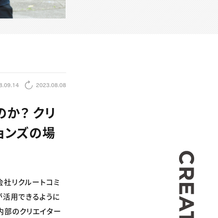
8.09.14
2023.08.08
か？ クリ
ョンズの場
CREA
会社リクルートコミ
が活用できるように
内部のクリエイター