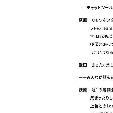
――チャットツール
萩原
リモワをスタ
フトのTea
す。Macも
整備があっ
うことはある
武田
まったく差し
――みんなが顔を
萩原
週1の定例会
集まったりし
上長との1o