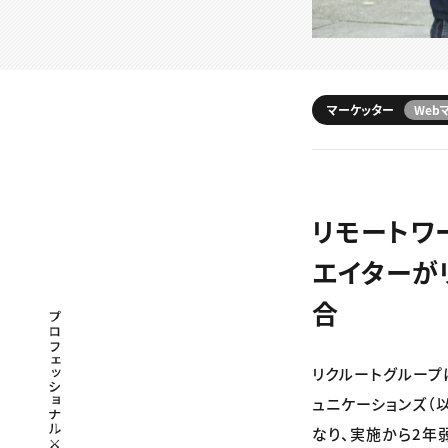
マーケッター
Web
リモートワ
エイターが
合
プロフェッショナル×つながる×メディア
リクルートグループ
ュニケーションズ（以
なり、実施から2年