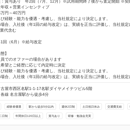
：賞与あり　年2回（7月、12月）※試用期間終了後から査定開始 ※契
年収＋営業インセンティブ

5万円～40万円

よび経験・能力を優遇・考慮し、当社規定により決定します。

の場合、入社後（年1回の給与改定）は、実績を正当に評価し、当社規定に
業代含む

1回（6月）※給与改定

態】

員でのオファーの場合があります

希望とご経歴に応じて内定時に決定

よび経験・能力を優遇・考慮し、当社規定により決定します。

の場合、入社後（年1回の給与改定）は、実績を正当に評価し、当社規定
古屋市西区名駅1-1-17名駅ダイヤメイテツビル5階
各線 名古屋駅から徒歩4分
経験者優遇
駅から徒歩5分以内
週休2日制
土日祝日休み
交通費支給
二日制
年間休日120日以上
賞与あり
研修・勉強会充実