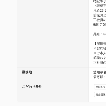
特記事項
上記想定
月給26.
前職お
正社員
※固定残
昇給：年
【雇用形
※契約社
※ご本人
前職お
正社員
勤務地
愛知県名
最寄駅：
こだわり条件
学歴不問
完全週休