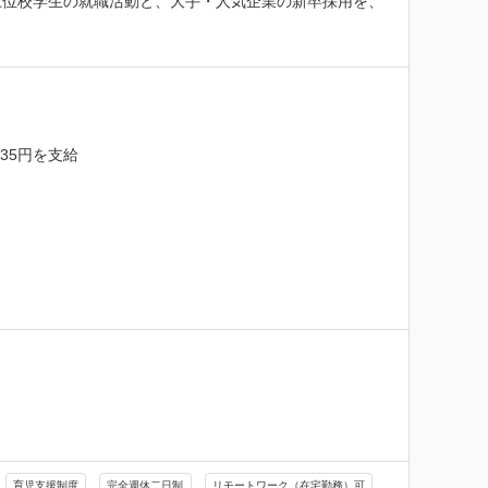
上位校学生の就職活動と、大手・人気企業の新卒採用を、
35円を支給

育児支援制度
完全週休二日制
リモートワーク（在宅勤務）可