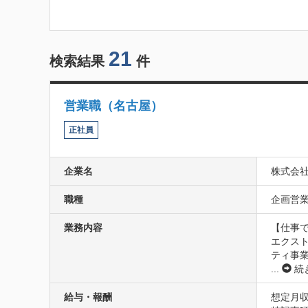
21
検索結果
件
営業職（名古屋）
正社員
企業名
株式会
職種
企画営業
業務内容
【仕事で
エクス
ティ事
...
続
給与・報酬
想定月収