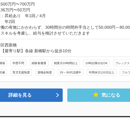
500万円〜700万円
36万円〜50万円
：昇給あり　年1回／4月

　年2回

働の有無にかかわらず、30時間分の時間外手当として50,000円～80,00
、スキルを考慮し、給与を検討させていただきます
港区西新橋
【最寄り駅】各線 新橋駅から徒歩10分
職場
学歴不問
経験者優遇
残業月20時間以上
10時以降出社OK
フレックス
完備
育児支援制度
退職金制度
20～30代活躍中
年間休日120日以上
フル
詳細を見る
気になる