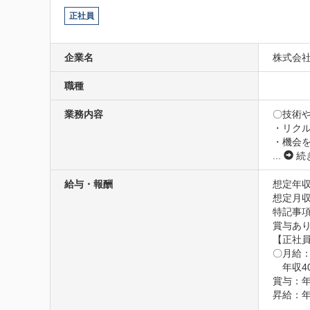
正社員
企業名
株式会社
職種
業務内容
〇技術
・リクル
・機会
...
続
給与・報酬
想定年収
想定月収
特記事項
賞与あり
【正社員
〇月給：
　年収40
賞与：年
昇給：年