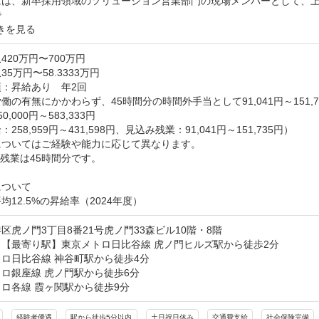
には、新卒採用領域のソリューション営業部門の現場メンバーとして、
で
きを見る
420万円〜700万円
5万円〜58.3333万円
：昇給あり　年2回

働の有無にかかわらず、45時間分の時間外手当として91,041円～151,7
,000円～583,333円

258,959円～431,598円、見込み残業：91,041円～151,735円）

ついてはご経験や能力に応じて異なります。

残業は45時間分です。

ついて

均12.5%の昇給率（2024年度）
区虎ノ門3丁目8番21号虎ノ門33森ビル10階・8階
【最寄り駅】東京メトロ日比谷線 虎ノ門ヒルズ駅から徒歩2分

ロ日比谷線 神谷町駅から徒歩4分

ロ銀座線 虎ノ門駅から徒歩6分

ロ各線 霞ヶ関駅から徒歩9分
経験者優遇
駅から徒歩5分以内
土日祝日休み
交通費支給
社会保険完備