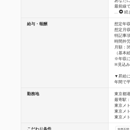
あなた
最前線
...
続
給与・報酬
想定年収
想定月収3
特記事項
時間外労
月額：350
（基本給：
※年収に
※見込み
▼昇給に
年間で平
勤務地
東京都港
最寄駅：
東京メト
東京メト
東京メト
こだわり条件
学歴不問