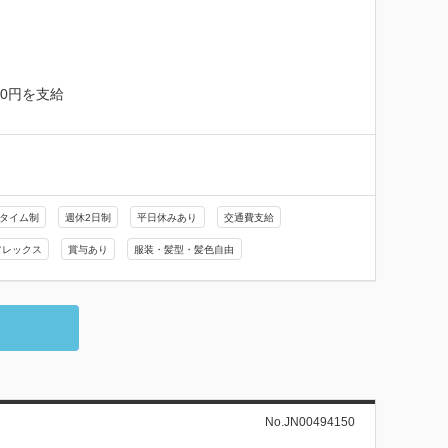
0円を支給

タイム制
週休2日制
平日休みあり
交通費支給
フレックス
賞与あり
服装・髪型・髪色自由
No.JN00494150