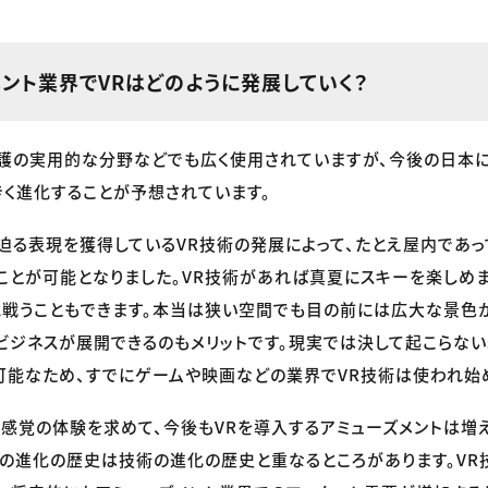
メント業界でVRはどのように発展していく？
護の実用的な分野などでも広く使用されていますが、今後の日本に
きく進化することが予想されています。
迫る表現を獲得しているVR技術の発展によって、たとえ屋内であ
ことが可能となりました。VR技術があれば真夏にスキーを楽しめ
戦うこともできます。本当は狭い空間でも目の前には広大な景色
ビジネスが展開できるのもメリットです。現実では決して起こらな
能なため、すでにゲームや映画などの業界でVR技術は使われ始
感覚の体験を求めて、今後もVRを導入するアミューズメントは増え
トの進化の歴史は技術の進化の歴史と重なるところがあります。V