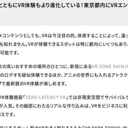
とともにVR体験もより進化している！東京都内にVRエン
メコンテンツとしても、VRは今注目の的。体感することによって、違
も知れません。VRが体験できるスポットは特に都内にいくつもあ
可能です。
気の高いおすすめの場所のひとつに、新宿にある
VR ZONE SHIN
のロデオを疑似体験できるほか、アニメの世界にも入れるアトラク
ブで最新鋭のVR体験が楽しめます。
VR体験施設「
ZERO LATENCY VR
」では非現実空間でサバイバル
が人気。その細部にわたるリアルな作り込みは、VRをビジネスに利
えです。
にあるゲーム型のVRを多く取りそろえた「VR PARK TOKYO」や