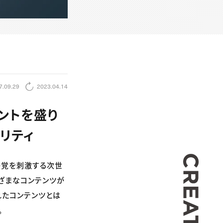
7.09.29
2023.04.14
イメントを盛り
リティ
CREA
感覚を刺激する次世
まざまなコンテンツが
れたコンテンツとは
。