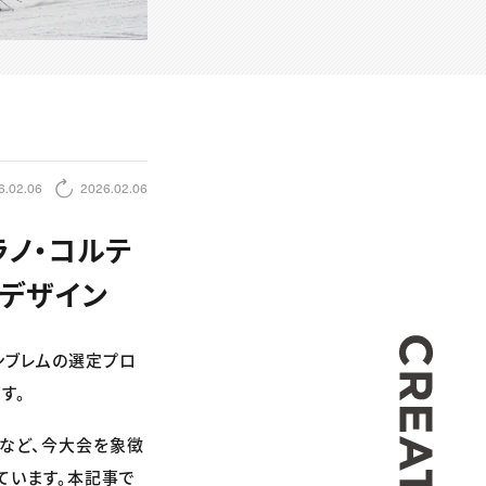
6.02.06
2026.02.06
年ミラノ・コルテ
デザイン
CREA
エンブレムの選定プロ
す。
など、今大会を象徴
ています。本記事で