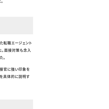
。
た転職エージェント
た。面接対策も念入
た。
面接官に強い印象を
かを具体的に説明す