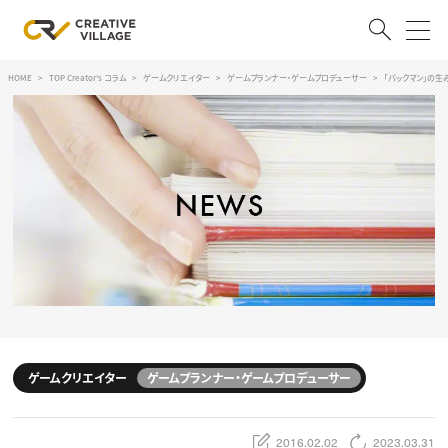
HOME
TOP Creator's コラム
ゲームクリエイター
ゲームプランナー・ゲームプロデューサー
「パックマン」の
ACCOUNT
ログイン
会員登録
RECRUIT
クリエイター求人を探す
CREATIVE JOB求人検索
特集求人
採用説明会
転職支援サービス
CONTENTS
スキルアップしたい！
ゲームクリエイター
ゲームプランナー・ゲームプロデューサー
スキルアップしたい！ トップ
デザイン
TOP Creator’s コラム
プログラミング
2016.02.02
2023.03.31