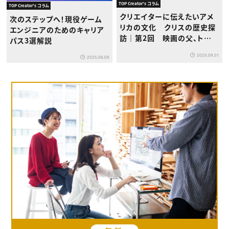
TOP Creator's コラム
TOP Creator's コラム
クリエイターに伝えたいアメ
次のステップへ！現役ゲーム
リカの文化 クリスの歴史探
エンジニアのためのキャリア
訪｜第2回 映画の父、トーマ
パス3選解説
ス・エジソンの功罪
2025.09.01
2025.06.09