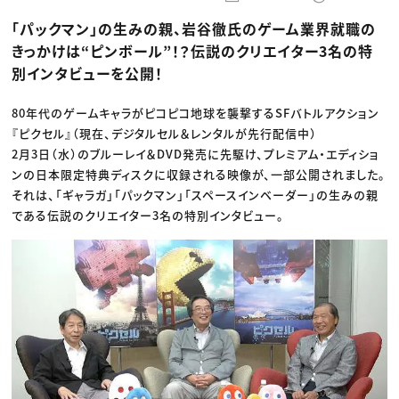
動画配信・映像制作
TOP Creator’s コラム トップ
編集・ライティング
Webクリエイター
セミナー
「パックマン」の生みの親、岩谷徹氏のゲーム業界就職の
マーケティング
アプリクリエイター
ディレクション
ゲームクリエイター
きっかけは“ピンボール”！？伝説のクリエイター3名の特
業界解説・キャリア事情
映像クリエイター
ニュース・トレンド
別インタビューを公開！
お役立ち基礎知識
マーケッター
クリエイターインタビュー
ニュース・トレンド トップ
C＆R Magazine
Web
80年代のゲームキャラがピコピコ地球を襲撃するSFバトルアクション
映像
『ピクセル』（現在、デジタルセル＆レンタルが先行配信中）
ゲーム・エンタメ
広告
2月3日（水）のブルーレイ＆DVD発売に先駆け、プレミアム・エディショ
出版
ンの日本限定特典ディスクに収録される映像が、一部公開されました。
CREATIVE VILLAGEからのお知らせ
それは、「ギャラガ」「パックマン」「スペースインベーダー」の生みの親
である伝説のクリエイター3名の特別インタビュー。
プロフェッショナル×つながる×メディア