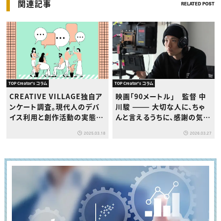
関連記事
RELATED POST
TOP Creator's コラム
TOP Creator's コラム
CREATIVE VILLAGE独自ア
映画「90メートル」 監督 中
ンケート調査。現代人のデバ
川駿 ——— 大切な人に、ちゃ
イス利用と創作活動の実態に
んと言えるうちに、感謝の気持
ついて
ちを伝えなければならない
2025.03.18
2026.03.27