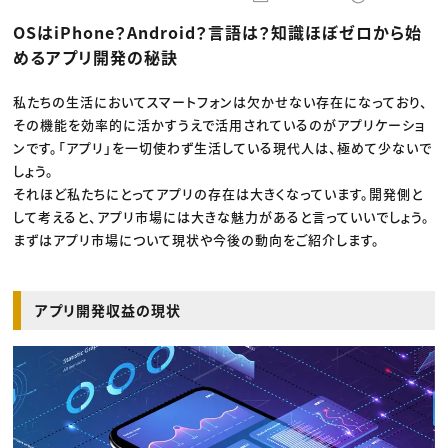
動画配信・映像制作
TOP Creator’s コラム トップ
編集・ライティング
Webクリエイター
セミナー
OSはiPhone？Android？言語は？知識ほぼゼロから始
マーケティング
アプリクリエイター
ディレクション
ゲームクリエイター
めるアプリ開発の秘訣
業界解説・キャリア事情
映像クリエイター
ニュース・トレンド
お役立ち基礎知識
マーケッター
クリエイターインタビュー
私たちの生活においてスマートフォンは欠かせない存在になっており、
ニュース・トレンド トップ
C＆R Magazine
Web
その機能を効率的に活かすうえで活用されているのがアプリケーショ
映像
ンです。「アプリ」を一切使わず生活している現代人は、極めて少ないで
ゲーム・エンタメ
広告
しょう。
出版
それほど私たちにとってアプリの存在は大きくなっています。開発側と
CREATIVE VILLAGEからのお知らせ
して考えると、アプリ市場には大きな魅力があると言っていいでしょう。
まずはアプリ市場について現状や今後の動向をご紹介します。
プロフェッショナル×つながる×メディア
アプリ開発収益の現状