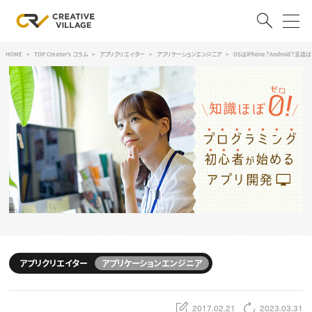
HOME
TOP Creator's コラム
アプリクリエイター
アプリケーションエンジニア
OSはiPhone？Android
ACCOUNT
ログイン
会員登録
RECRUIT
クリエイター求人を探す
CREATIVE JOB求人検索
特集求人
採用説明会
転職支援サービス
CONTENTS
スキルアップしたい！
アプリクリエイター
アプリケーションエンジニア
スキルアップしたい！ トップ
デザイン
TOP Creator’s コラム
プログラミング
2017.02.21
2023.03.31