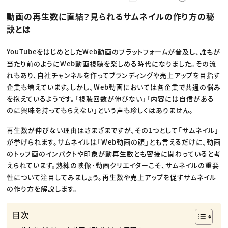
動画配信・映像制作
TOP Creator’s コラム トップ
編集・ライティング
Webクリエイター
セミナー
動画の再生数に直結？見られるサムネイルの作り方の秘
マーケティング
アプリクリエイター
ディレクション
ゲームクリエイター
訣とは
業界解説・キャリア事情
映像クリエイター
ニュース・トレンド
お役立ち基礎知識
マーケッター
クリエイターインタビュー
YouTubeをはじめとしたWeb動画のプラットフォームが普及し、誰もが
ニュース・トレンド トップ
C＆R Magazine
Web
当たり前のようにWeb動画視聴を楽しめる時代になりました。その流
映像
れもあり、自社チャンネルを作ってブランディングや売上アップを目指す
ゲーム・エンタメ
企業も増えています。しかし、Web動画においては各企業で共通の悩み
広告
出版
を抱えているようです。「視聴回数が伸びない」「内容には自信がある
CREATIVE VILLAGEからのお知らせ
のに興味を持ってもらえない」という声も珍しくはありません。
再生数が伸びない理由はさまざまですが、その1つとして「サムネイル」
プロフェッショナル×つながる×メディア
が挙げられます。サムネイルは「Web動画の顔」とも言えるだけに、動画
のトップ画のインパクトや印象が動再生数とも密接に関わっていると考
えられています。熟練の映像・動画クリエイターこそ、サムネイルの重要
性について注目してみましょう。再生数や売上アップを促すサムネイル
の作り方を解説します。
目次