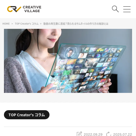
HOME
TOP Creator's コラム
動画の再生数に直結？見られるサムネイルの作り方の秘訣とは
ACCOUNT
ログイン
会員登録
RECRUIT
クリエイター求人を探す
CREATIVE JOB求人検索
特集求人
採用説明会
転職支援サービス
CONTENTS
スキルアップしたい！
TOP Creator's コラム
スキルアップしたい！ トップ
デザイン
TOP Creator’s コラム
プログラミング
2022.09.29
2025.07.22