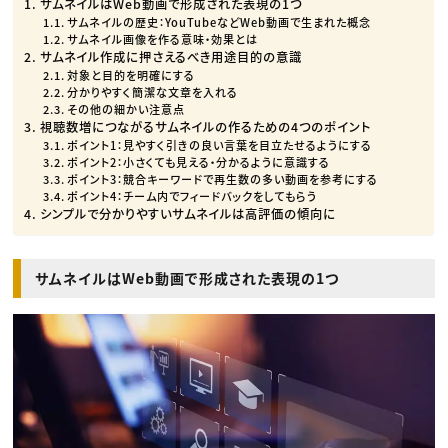
サムネイルはWeb動画で形成された表現の1つ
サムネイルの歴史：YouTubeなどWeb動画で生まれた概念
サムネイル画像を作る意味・効果とは
サムネイル作成に押さえるべき用途目的の意識
対象と目的を明確にする
分かりやすく簡潔な文章を入れる
その他の細かい注意点
視聴数増につながるサムネイルの作るための4つのポイント
ポイント1：見やすく引きの良い言葉を目立たせるようにする
ポイント2：小さくても見える・分かるように意識する
ポイント3：競合キーワードで再生数の多い動画を参考にする
ポイント4：チーム内でフィードバックをしてもらう
シンプルで分かりやすいサムネイルは高評価の傾向に
サムネイルはWeb動画で形成された表現の1つ