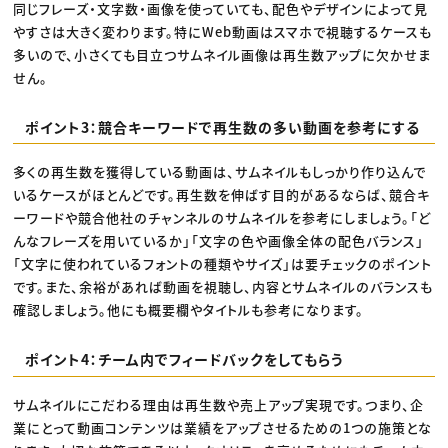
同じフレーズ・文字数・画像を使っていても、配色やデザインによって見
やすさは大きく変わります。特にWeb動画はスマホで視聴するケースも
多いので、小さくても目立つサムネイル画像は再生数アップに欠かせま
せん。
ポイント3：競合キーワードで再生数の多い動画を参考にする
多くの再生数を獲得している動画は、サムネイルもしっかり作り込んで
いるケースがほとんどです。再生数を伸ばす目的があるならば、競合キ
ーワードや競合他社のチャンネルのサムネイルを参考にしましょう。「ど
んなフレーズを用いているか」「文字の色や画像全体の配色バランス」
「文字に使われているフォントの種類やサイズ」は要チェックのポイント
です。また、余裕があれば動画を視聴し、内容とサムネイルのバランスも
確認しましょう。他にも概要欄やタイトルも参考になります。
ポイント4：チーム内でフィードバックをしてもらう
サムネイルにこだわる理由は再生数や売上アップ実現です。つまり、企
業にとって動画コンテンツは業績をアップさせるための1つの施策とな