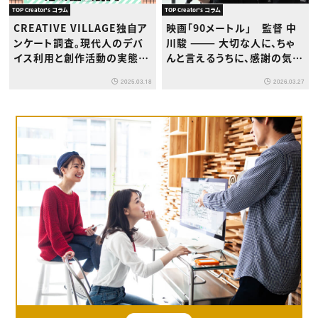
TOP Creator's コラム
TOP Creator's コラム
CREATIVE VILLAGE独自ア
映画「90メートル」 監督 中
ンケート調査。現代人のデバ
川駿 ——— 大切な人に、ちゃ
イス利用と創作活動の実態に
んと言えるうちに、感謝の気持
ついて
ちを伝えなければならない
2025.03.18
2026.03.27