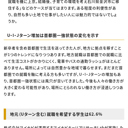
就職を機に上京。結婚後、子育ての環境を考え石川県金沢市に移
住する」などのケースが当てはまります。ある程度の利便性があ
り、自然も多い土地で仕事がしたい人には魅力的ではないでしょ
うか。
U・I・Jターン増加は首都圏一強状態の変化を示す
新卒者を含め首都圏で生活を送ってきた人が、地方に拠点を移すこと
が1つのトレンドになりつつあります。地方就職は首都圏での就職に比
べて生活コストがかかりにくく、電車やバスの通勤ラッシュがほとんど
ありません。場所によっては自然豊かな地域で暮らせます。まだまだ首
都圏での就職を軸に考える方も多いですが、U・I・Jターンの増加もあ
り、首都圏一強状態には風穴が空いてきました。今後も人々の働き方が
大きく変わる可能性があり、場所にとらわれない働き方が浸透しつつあ
ります。
地元（Uターン含む）就職を希望する学生は62.6%
株式会社マイナビが運用するマイナビキャリアリサーチLabが実施した