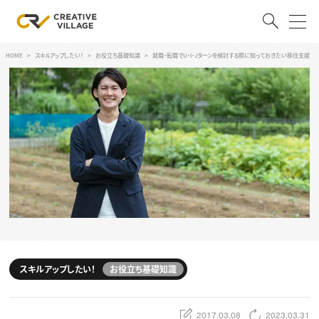
HOME
スキルアップしたい！
お役立ち基礎知識
就職・転職でU・I・Jターンを検討する際に知っておきたい移住支援
ACCOUNT
ログイン
会員登録
RECRUIT
クリエイター求人を探す
CREATIVE JOB求人検索
特集求人
採用説明会
転職支援サービス
CONTENTS
スキルアップしたい！
スキルアップしたい！
お役立ち基礎知識
スキルアップしたい！ トップ
デザイン
TOP Creator’s コラム
プログラミング
2017.03.08
2023.03.31