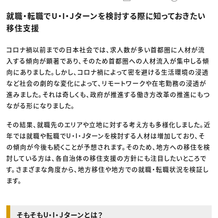
動画配信・映像制作
TOP Creator’s コラム トップ
編集・ライティング
Webクリエイター
セミナー
就職・転職でU・I・Jターンを検討する際に知っておきたい
マーケティング
アプリクリエイター
ディレクション
ゲームクリエイター
移住支援
業界解説・キャリア事情
映像クリエイター
ニュース・トレンド
お役立ち基礎知識
マーケッター
クリエイターインタビュー
コロナ禍以前までの日本社会では、求人数が多い首都圏に人材が流
ニュース・トレンド トップ
C＆R Magazine
Web
入する傾向が顕著であり、そのため首都圏への人材流入が集中しる傾
映像
向にありました。しかし、コロナ禍によって密を避ける生活環境の浸透
ゲーム・エンタメ
など社会の劇的な変化によって、リモートワークや在宅勤務の浸透が
広告
出版
進みました。それは奇しくも、政府が推進する働き方改革の推進にもつ
CREATIVE VILLAGEからのお知らせ
ながる形になりました。
その結果、就職先のエリアや立地に対する考え方も多様化しました。近
プロフェッショナル×つながる×メディア
年では就職や転職でU・I・Jターンを検討する人材は増加しており、そ
の傾向が今後も続くことが予想されます。そのため、地方への移住を検
討している方は、各自治体の移住支援の方針にも注目したいところで
す。さまざまな角度から、地方移住や地方での就職・転職状況を検証し
ます。
そもそもU・I・Jターンとは？