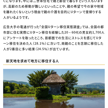
くになります。中には二世帯住宅で親と都会で暮らすという人もいます
が、高齢のため移動が難しいといったことや、親の希望で今の家や地域
を離れたくないという理由で親の介護を目的にUターンで里帰りする
人がいるようです。
広告大手の電通が行った「全国Uターン移住実態調査」では、全国の都
市部に住む実際にUターン移住を経験した20～60代の男女約1,700人
にアンケートを取ったところ、首都圏での生活にストレスを感じてUタ
ーン移住を決めた人（28.1％）に次いで、両親のことを念頭に移住した
人が2番目に多い結果（24.5％）が出ています。
新天地を求めて地方に移住する人