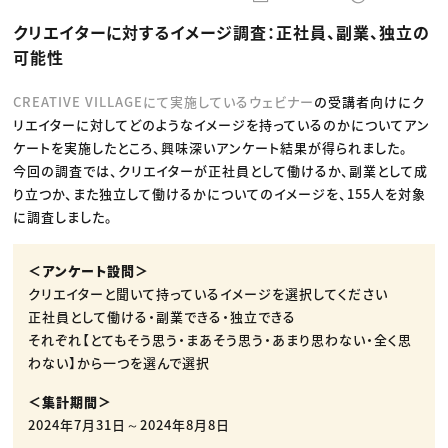
動画配信・映像制作
TOP Creator’s コラム トップ
編集・ライティング
Webクリエイター
セミナー
クリエイターに対するイメージ調査：正社員、副業、独立の
マーケティング
アプリクリエイター
ディレクション
ゲームクリエイター
可能性
業界解説・キャリア事情
映像クリエイター
ニュース・トレンド
お役立ち基礎知識
マーケッター
クリエイターインタビュー
CREATIVE VILLAGEにて実施しているウェビナー
の受講者向けにク
ニュース・トレンド トップ
C＆R Magazine
Web
リエイターに対してどのようなイメージを持っているのかについてアン
映像
ケートを実施したところ、興味深いアンケート結果が得られました。
ゲーム・エンタメ
今回の調査では、クリエイターが正社員として働けるか、副業として成
広告
出版
り立つか、また独立して働けるかについてのイメージを、155人を対象
CREATIVE VILLAGEからのお知らせ
に調査しました。
プロフェッショナル×つながる×メディア
＜アンケート設問＞
クリエイターと聞いて持っているイメージを選択してください
正社員として働ける・副業できる・独立できる
それぞれ【とてもそう思う・まあそう思う・あまり思わない・全く思
わない】から一つを選んで選択
＜集計期間＞
2024年7月31日～2024年8月8日