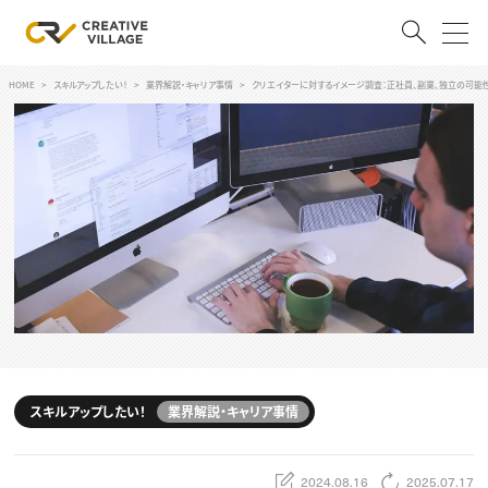
HOME
スキルアップしたい！
業界解説・キャリア事情
クリエイターに対するイメージ調査：正社員、副業、独立の可能
ACCOUNT
ログイン
会員登録
RECRUIT
クリエイター求人を探す
CREATIVE JOB求人検索
特集求人
採用説明会
転職支援サービス
CONTENTS
スキルアップしたい！
スキルアップしたい！
業界解説・キャリア事情
スキルアップしたい！ トップ
デザイン
TOP Creator’s コラム
プログラミング
2024.08.16
2025.07.17