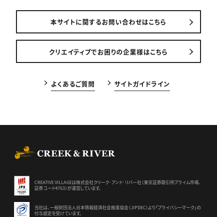
本サイトに関するお問い合わせはこちら
クリエイティブでお困りの企業様はこちら
よくあるご質問
サイトガイドライン
CREEK & RIVER Co., Ltd.
CREATIVE VILLAGEは株式会社クリーク･アンド･リバー社（東京証券
取引所プライム市場、
証券コード4763）が運営しています。
当社は、一般財団法人日本情報経済社会推進協会（JIPDEC）より
「プライバシーマーク」の
付与認定を受けています。