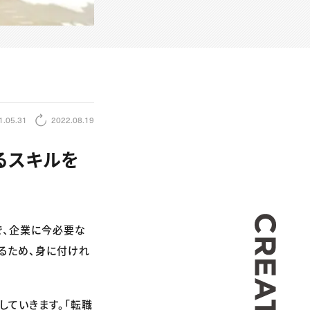
1.05.31
2022.08.19
るスキルを
CREA
で、企業に今必要な
るため、身に付けれ
していきます。「転職