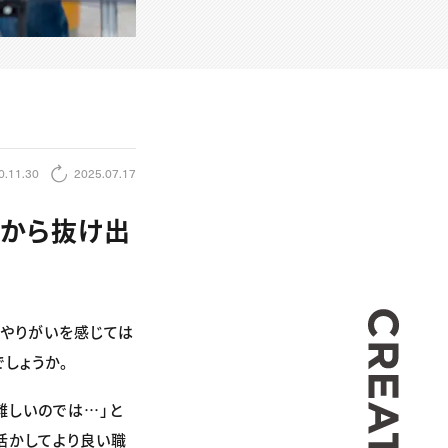
0.11.30
2025.07.17
務から抜け出
CREA
「やりがいを感じては
しょうか。
難しいのでは…」と
活かしてより良い職