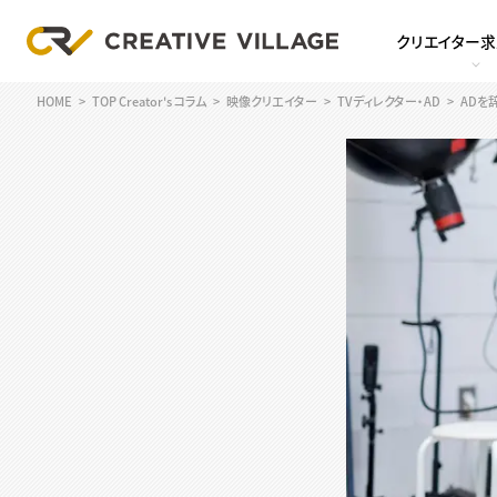
クリエイター
HOME
TOP Creator's コラム
映像クリエイター
TVディレクター・AD
ADを