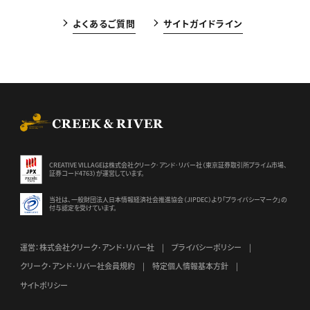
よくあるご質問
サイトガイドライン
CREEK & RIVER Co., Ltd.
CREATIVE VILLAGEは株式会社クリーク･アンド･リバー社（東京証券
取引所プライム市場、
証券コード4763）が運営しています。
当社は、一般財団法人日本情報経済社会推進協会（JIPDEC）より
「プライバシーマーク」の
付与認定を受けています。
運営：株式会社クリーク･アンド･リバー社
プライバシーポリシー
クリーク･アンド･リバー社会員規約
特定個人情報基本方針
サイトポリシー