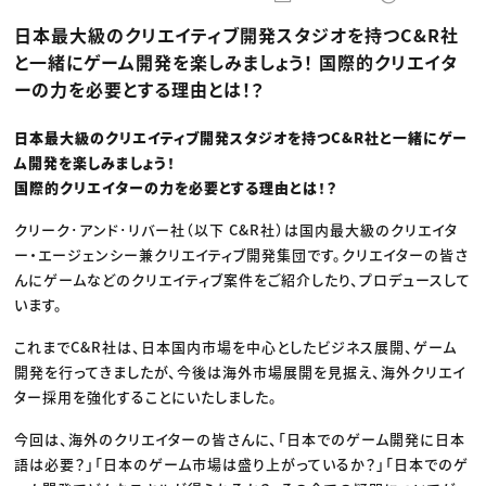
動画配信・映像制作
TOP Creator’s コラム トップ
編集・ライティング
Webクリエイター
セミナー
日本最大級のクリエイティブ開発スタジオを持つC&R社
マーケティング
アプリクリエイター
ディレクション
ゲームクリエイター
と一緒にゲーム開発を楽しみましょう！ 国際的クリエイタ
業界解説・キャリア事情
映像クリエイター
ニュース・トレンド
ーの力を必要とする理由とは！？
お役立ち基礎知識
マーケッター
クリエイターインタビュー
ニュース・トレンド トップ
C＆R Magazine
Web
日本最大級のクリエイティブ開発スタジオを持つC&R社と一緒にゲー
映像
ム開発を楽しみましょう！
ゲーム・エンタメ
広告
国際的クリエイターの力を必要とする理由とは！？
出版
CREATIVE VILLAGEからのお知らせ
クリーク･アンド･リバー社（以下 C&R社）は国内最大級のクリエイタ
ー・エージェンシー兼クリエイティブ開発集団です。クリエイターの皆さ
んにゲームなどのクリエイティブ案件をご紹介したり、プロデュースして
プロフェッショナル×つながる×メディア
います。
これまでC&R社は、日本国内市場を中心としたビジネス展開、ゲーム
開発を行ってきましたが、今後は海外市場展開を見据え、海外クリエイ
ター採用を強化することにいたしました。
今回は、海外のクリエイターの皆さんに、「日本でのゲーム開発に日本
語は必要？」「日本のゲーム市場は盛り上がっているか？」「日本でのゲ