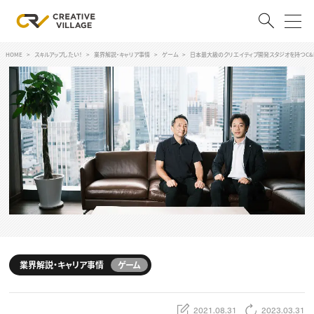
HOME
スキルアップしたい！
業界解説・キャリア事情
ゲーム
日本最大級のクリエイティブ開発スタジオを持つC&
ACCOUNT
ログイン
会員登録
RECRUIT
クリエイター求人を探す
CREATIVE JOB求人検索
特集求人
採用説明会
転職支援サービス
CONTENTS
スキルアップしたい！
業界解説・キャリア事情
ゲーム
スキルアップしたい！ トップ
デザイン
TOP Creator’s コラム
プログラミング
2021.08.31
2023.03.31