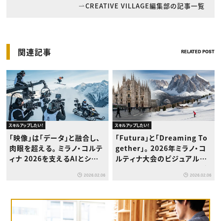
CREATIVE VILLAGE編集部の記事一覧
関連記事
RELATED POST
スキルアップしたい！
スキルアップしたい！
「映像」は「データ」と融合し、
「Futura」と「Dreaming To
肉眼を超える。 ミラノ・コルテ
gether」。 2026年ミラノ・コ
ィナ 2026を支えるAIとシネ
ルティナ大会のビジュアル要
マティック・テクノロジーの正
素に見る、共創と持続性のデ
2026.02.06
2026.02.06
体
ザイン