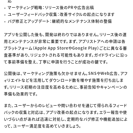
応
マーケティング戦略：リリース後のPRや広告出稿
ユーザーフィードバック収集：改善サイクルの起点になります
バグ修正とアップデート：継続的なメンテナンス体制の整備
アプリを公開した後も、開発は終わりではありません。リリース後の運
用とメンテナンスが非常に重要です。まず、アプリストアへの申請は各
プラットフォーム（Apple App StoreやGoogle Play）ごとに異なる審
査基準があり、リジェクトされる可能性もあります。ガイドラインに沿っ
て事前準備を整え、丁寧に申請を行うことが成功の鍵です。
公開後は、マーケティング施策も欠かせません。SNSやWeb広告、アフ
ィリエイトなどを活用してダウンロード数を増やす施策を打ち出しま
す。リリース初期の注目度を高めるために、事前告知やキャンペーンの
準備も効果的です。
また、ユーザーからのレビューや問い合わせを通じて得られるフィード
バックの収集と対応は、アプリ改善の起点になります。エラー報告や使
いづらい点があれば迅速に対処し、定期的なバグ修正や機能追加によ
って、ユーザー満足度を高めていきましょう。