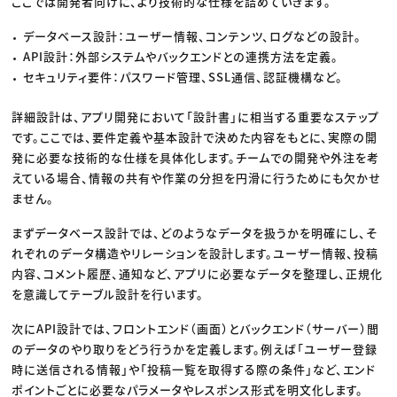
ここでは開発者向けに、より技術的な仕様を詰めていきます。
データベース設計：ユーザー情報、コンテンツ、ログなどの設計。
API設計：外部システムやバックエンドとの連携方法を定義。
セキュリティ要件：パスワード管理、SSL通信、認証機構など。
詳細設計は、アプリ開発において「設計書」に相当する重要なステップ
です。ここでは、要件定義や基本設計で決めた内容をもとに、実際の開
発に必要な技術的な仕様を具体化します。チームでの開発や外注を考
えている場合、情報の共有や作業の分担を円滑に行うためにも欠かせ
ません。
まずデータベース設計では、どのようなデータを扱うかを明確にし、そ
れぞれのデータ構造やリレーションを設計します。ユーザー情報、投稿
内容、コメント履歴、通知など、アプリに必要なデータを整理し、正規化
を意識してテーブル設計を行います。
次にAPI設計では、フロントエンド（画面）とバックエンド（サーバー）間
のデータのやり取りをどう行うかを定義します。例えば「ユーザー登録
時に送信される情報」や「投稿一覧を取得する際の条件」など、エンド
ポイントごとに必要なパラメータやレスポンス形式を明文化します。