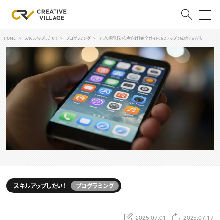
HOME
スキルアップしたい！
プログラミング
アプリ開発【初心者向け】完全ガイド：6ステップで成功する方法
ACCOUNT
ログイン
会員登録
RECRUIT
クリエイター求人を探す
CREATIVE JOB求人検索
特集求人
採用説明会
転職支援サービス
CONTENTS
スキルアップしたい！
スキルアップしたい！
プログラミング
スキルアップしたい！ トップ
デザイン
TOP Creator’s コラム
プログラミング
2025.07.01
2025.07.17