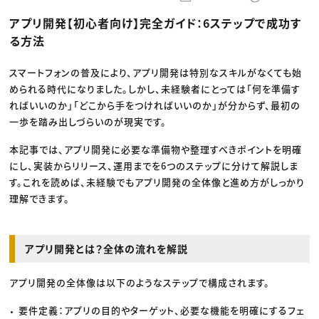
動画配信・映像制作
TOP Creator’s コラム トップ
編集・ライティング
Webクリエイター
セミナー
アプリ開発【初心者向け】完全ガイド：6ステップで成功す
マーケティング
アプリクリエイター
ディレクション
ゲームクリエイター
る方法
業界解説・キャリア事情
映像クリエイター
ニュース・トレンド
お役立ち基礎知識
マーケッター
クリエイターインタビュー
スマートフォンの普及により、アプリ開発は特別なスキルがなくても始
ニュース・トレンド トップ
C＆R Magazine
Web
められる時代になりました。しかし、未経験者にとっては「何を準備す
映像
ればいいのか」「どこから手をつければいいのか」が分からず、最初の
ゲーム・エンタメ
一歩を踏み出しづらいのが現実です。
広告
出版
CREATIVE VILLAGEからのお知らせ
本記事では、アプリ開発に必要な準備物や整理すべきポイントを明確
にし、実装からリリース、運用までを6つのステップに分けて解説しま
す。これを読めば、未経験でもアプリ開発の全体像と進め方がしっかり
プロフェッショナル×つながる×メディア
理解できます。
アプリ開発とは？全体の流れを解説
アプリ開発の全体像は以下のようなステップで構成されます。
要件定義：アプリの目的やターゲット、必要な機能を明確にするフェ