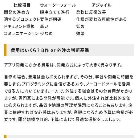
比較項目
ウォーターフォール
アジャイル
開発の進め方
順序立てて進行
柔軟に反復改善
適するプロジェクト
要件が明確
仕様が変わる可能性がある
ドキュメント重視
高い
低め
コミュニケーション
少なめ
頻繁
費用はいくら？自作 or 外注の判断基準
アプリ開発にかかる費用は、開発方式によって大きく異なります。
自作の場合、費用は最も抑えられますが、その分、学習や開発に時間を
要します。プログラミングに自信がある方や、ノーコードツールを活用
できる方に向いています。一方で、外注する場合はその分費用がかかり
ますが、専門家による開発が可能です。個人に外注すれば比較的安価
に抑えられますが、品質や納期の管理が課題になることもあります。企
業に依頼すれば安心感はありますが、高額になるため予算に余裕が必
要です。開発規模や目的、予算に応じて最適な選択をしましょう。