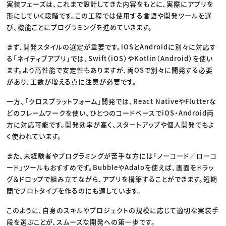
実装フェーズは、これまで設計してきた内容をもとに、実際にアプリを
形にしていく段階です。この工程では使用する言語や開発ツールを選
び、機能ごとにプログラミングを進めていきます。
まず、開発スタイルの選定が重要です。iOSとAndroidに別々に対応す
る「ネイティブアプリ」では、Swift（iOS）やKotlin（Android）を使い
ます。より高性能で安定性もありますが、両OSで別々に開発する必要
があり、工数が増える点に注意が必要です。
一方、「クロスプラットフォーム」開発では、React NativeやFlutterな
どのフレームワークを使い、ひとつのコードベースでiOS・Android両
方に対応可能です。開発効率が高く、スタートアップや個人開発でもよ
く使われています。
また、未経験者やプログラミングが苦手な方には「ノーコード／ローコ
ード」ツールもおすすめです。BubbleやAdaloを使えば、画面をドラッ
グ＆ドロップで組み立てながら、アプリを構築することができます。短期
間でプロトタイプを作るのにも適しています。
このように、自身のスキルやプロジェクトの規模に応じて適切な実装手
段を選ぶことが、スムーズな開発への第一歩です。