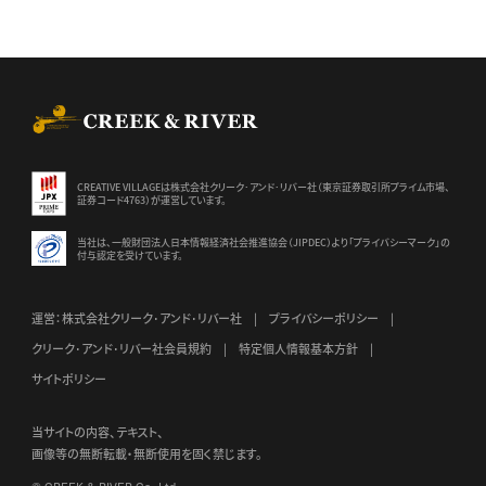
CREEK & RIVER Co., Ltd.
CREATIVE VILLAGEは株式会社クリーク･アンド･リバー社（東京証券
取引所プライム市場、
証券コード4763）が運営しています。
当社は、一般財団法人日本情報経済社会推進協会（JIPDEC）より
「プライバシーマーク」の
付与認定を受けています。
運営：株式会社クリーク･アンド･リバー社
プライバシーポリシー
クリーク･アンド･リバー社会員規約
特定個人情報基本方針
サイトポリシー
当サイトの内容、テキスト、
画像等の無断転載・無断使用を固く禁じます。