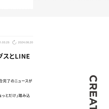
1.03.25
2024.08.20
スとLINE
CREA
統合完了のニュースが
ょっとだけ」踏み込