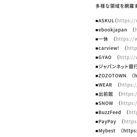
多様な領域を網羅す
■ASKUL（
https:/
■ebookjapan （
■一休 （
https:/
■carview! （
htt
■GYAO （
http:/
■ジャパンネット銀
■ZOZOTOWN （htt
■WEAR （
https:/
■出前館 （
https:
■SNOW （
https:
■BuzzFeed （
htt
■PayPay （
https
■Mybest （https: