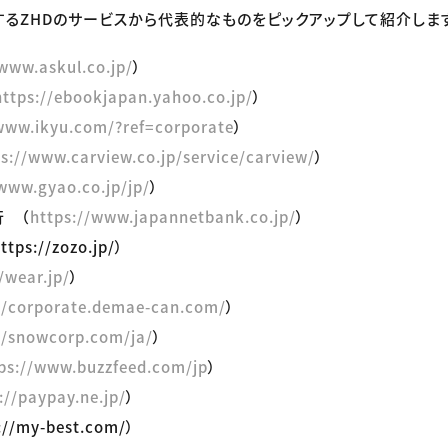
るZHDのサービスから代表的なものをピックアップして紹介しま
/www.askul.co.jp/
）
https://ebookjapan.yahoo.co.jp/
）
/www.ikyu.com/?ref=corporate
）
ps://www.carview.co.jp/service/carview/
）
/www.gyao.co.jp/jp/
）
行 （
https://www.japannetbank.co.jp/
）
ps://zozo.jp/）
/wear.jp/
）
//corporate.demae-can.com/
）
//snowcorp.com/ja/
）
ps://www.buzzfeed.com/jp
）
://paypay.ne.jp/
）
//my-best.com/）