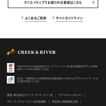
クリエイティブでお困りの企業様はこちら
よくあるご質問
サイトガイドライン
CREEK & RIVER Co., Ltd.
CREATIVE VILLAGEは株式会社クリーク･アンド･リバー社（東京証券
取引所プライム市場、
証券コード4763）が運営しています。
当社は、一般財団法人日本情報経済社会推進協会（JIPDEC）より
「プライバシーマーク」の
付与認定を受けています。
運営：株式会社クリーク･アンド･リバー社
プライバシーポリシー
クリーク･アンド･リバー社会員規約
特定個人情報基本方針