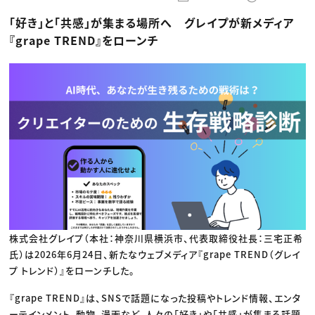
動画配信・映像制作
TOP Creator’s コラム トップ
編集・ライティング
Webクリエイター
セミナー
「好き」と「共感」が集まる場所へ グレイプが新メディア
マーケティング
アプリクリエイター
ディレクション
ゲームクリエイター
『grape TREND』をローンチ
業界解説・キャリア事情
映像クリエイター
ニュース・トレンド
お役立ち基礎知識
マーケッター
クリエイターインタビュー
ニュース・トレンド トップ
C＆R Magazine
Web
映像
ゲーム・エンタメ
広告
出版
CREATIVE VILLAGEからのお知らせ
プロフェッショナル×つながる×メディア
株式会社グレイプ（本社：神奈川県横浜市、代表取締役社長：三宅正希
氏）は2026年6月24日、新たなウェブメディア『grape TREND（グレイ
プ トレンド）』をローンチした。
『grape TREND』は、SNSで話題になった投稿やトレンド情報、エンタ
ーテインメント、動物、漫画など、人々の「好き」や「共感」が集まる話題