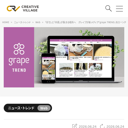
HOME
ニュース・トレンド
Web
「好き」と「共感」が集まる場所へ グレイプが新メディア『grape TREND』をローンチ
ACCOUNT
ログイン
会員登録
RECRUIT
クリエイター求人を探す
CREATIVE JOB求人検索
特集求人
採用説明会
転職支援サービス
CONTENTS
スキルアップしたい！
ニュース・トレンド
Web
スキルアップしたい！ トップ
デザイン
TOP Creator’s コラム
プログラミング
2026.06.24
2026.06.24