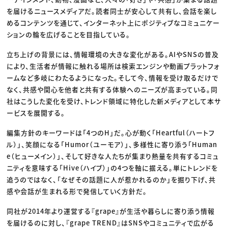
を届けるニュースメディアだ。読者同士が安心して共有し、会話を楽し
めるコンテンツを通じて、インターネット上にポジティブなコミュニケー
ションの輪を広げることを目指している。
立ち上げの背景には、情報環境の大きな変化がある。AIやSNSの普及
により、生活者が情報に触れる場所は検索エンジンや動画プラットフォ
ームなど多岐にわたるようになった。そして今、情報を受け取るだけで
なく、共感や関心を他者と共有する体験へのニーズが高まっている。同
社はこうした変化を受け、トレンド領域に特化した新メディアとして本サ
ービスを展開する。
編集方針のキーワードは「4つのH」だ。心が動く「Heartful（ハートフ
ル）」、笑顔になる「Humor（ユーモア）」、多様性に寄り添う「Human
e（ヒューメイン）」、そして好きな人たちが集まり熱量を共有するコミュ
ニティを意味する「Hive（ハイブ）」の4つを軸に据える。単にトレンドを
追うのではなく、「なぜその話題に人が惹かれるのか」を掘り下げ、共
感や会話が生まれる形で発信していく方針だ。
同社が2014年より運営する『grape』が生活や暮らしに寄り添う情報
を届けるのに対し、『grape TREND』はSNSやコミュニティで広がる