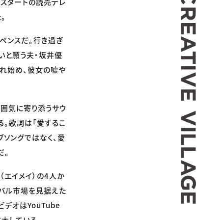
（木）スタートの読売テレ
。
ペンスだ。行き過ぎ
いと願う夫・坂井優
れ始め、彼女の嘘や
な雰囲気に寄り添うサウ
る。歌詞は「愛するこ
ブソングではなく、愛
だ。
ei（エイメイ）の4人か
ーバル市場を見据えた
デオはYouTube
大している。