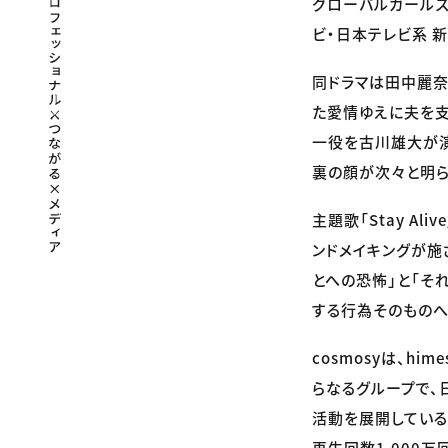
グローバルガールズグル
ビ・日本テレビ系 
同ドラマは田中麗
た愛情ゆえに夫を
一役を古川雄大が演
裏の顔が次々と明ら
主題歌「Stay A
ンドメイキングが施
とへの恐怖」と「そ
する行為そのものへ
cosmosyは、him
らなるグループで、
活動を展開している。
再生回数1,000