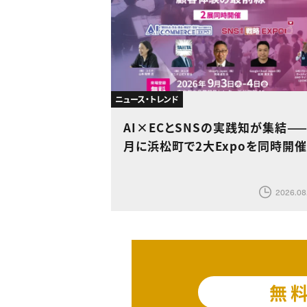
ニュース・トレンド
AI×ECとSNSの実践知が集結——
月に浜松町で2大Expoを同時開催
2026.08
無