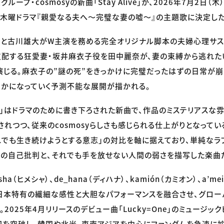
ープ・cosmosyの新曲「Stay Alive」が、2026年7月2日
新木曜ドラマ『親愛なる夫へ〜完璧な妻の嘘〜』の主題歌に決定した
奈と古川雄大がW主演を務める完全オリジナル脚本の夫婦心理サス
支配する狂愛妻・坂井麻衣子役を田中麗奈が、妻の束縛から逃れた
じる。麻衣子の”謎の死”をきっかけに完璧だったはずの日常が崩
かになっていく予測不能な展開が描かれる。
live」はドラマのために書き下ろされた新曲で、作品のミステリアス
されつつ、従来のcosmosyらしさも感じられる仕上がりとなってい
れでも生き続けようとする意志」の対比を軸に据えており、単純なラ
の自己批判と、それでも手を放せない人間の弱さを描写した楽曲
esha（ヒメシャ）、de_hana（ディハナ）、kamión（カミオン）、a’m
日本特有の繊細な感性と大胆なパフォーマンスを融合させ、グロ
2025年4月リリースのデビュー曲「Lucky=One」のミュージックビ
万回を突破し、韓国や北米、東南アジアを中心にファンダムを急速に拡