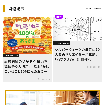
関連記事
RELATED POST
NEW
ニュース・トレンド
シルバーウィークの横浜に70
名超のクリエイターが集結、
ニュース・トレンド
「ハマクリVol.3」開催へ
現役医師の父が描く「違いを
認め合う大切さ」 絵本『かし
2026.08.05
こいねこと100にんのおうさ
ま』が8月1日発売
2026.07.31