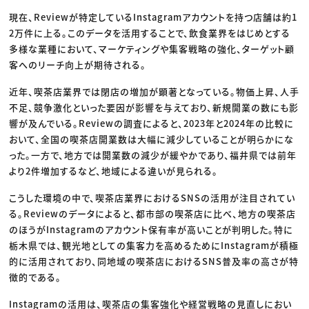
現在、Reviewが特定しているInstagramアカウントを持つ店舗は約1
2万件に上る。このデータを活用することで、飲食業界をはじめとする
多様な業種において、マーケティングや集客戦略の強化、ターゲット顧
客へのリーチ向上が期待される。
近年、喫茶店業界では閉店の増加が顕著となっている。物価上昇、人手
不足、競争激化といった要因が影響を与えており、新規開業の数にも影
響が及んでいる。Reviewの調査によると、2023年と2024年の比較に
おいて、全国の喫茶店開業数は大幅に減少していることが明らかにな
った。一方で、地方では開業数の減少が緩やかであり、福井県では前年
より2件増加するなど、地域による違いが見られる。
こうした環境の中で、喫茶店業界におけるSNSの活用が注目されてい
る。Reviewのデータによると、都市部の喫茶店に比べ、地方の喫茶店
のほうがInstagramのアカウント保有率が高いことが判明した。特に
栃木県では、観光地としての集客力を高めるためにInstagramが積極
的に活用されており、同地域の喫茶店におけるSNS普及率の高さが特
徴的である。
Instagramの活用は、喫茶店の集客強化や経営戦略の見直しにおい