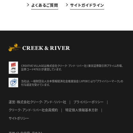
よくあるご質問
サイトガイドライン
CREEK & RIVER Co., Ltd.
CREATIVE VILLAGEは株式会社クリーク･アンド･リバー社（東京証券
取引所プライム市場、
証券コード4763）が運営しています。
当社は、一般財団法人日本情報経済社会推進協会（JIPDEC）より
「プライバシーマーク」の
付与認定を受けています。
運営：株式会社クリーク･アンド･リバー社
プライバシーポリシー
クリーク･アンド･リバー社会員規約
特定個人情報基本方針
サイトポリシー
当サイトの内容、テキスト、