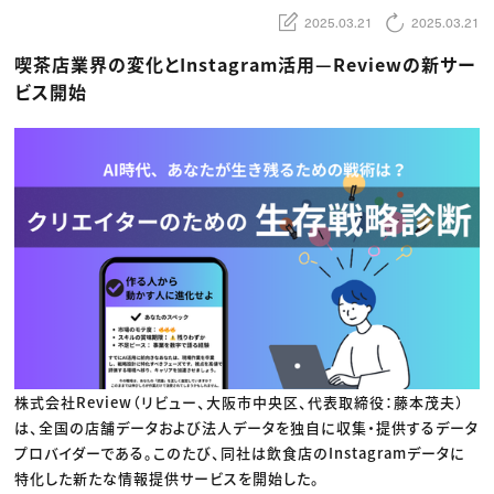
動画配信・映像制作
TOP Creator’s コラム トップ
編集・ライティング
Webクリエイター
2025.03.21
2025.03.21
セミナー
マーケティング
アプリクリエイター
ディレクション
ゲームクリエイター
喫茶店業界の変化とInstagram活用—Reviewの新サー
業界解説・キャリア事情
映像クリエイター
ニュース・トレンド
ビス開始
お役立ち基礎知識
マーケッター
クリエイターインタビュー
ニュース・トレンド トップ
C＆R Magazine
Web
映像
ゲーム・エンタメ
広告
出版
CREATIVE VILLAGEからのお知らせ
プロフェッショナル×つながる×メディア
株式会社Review（リビュー、大阪市中央区、代表取締役：藤本茂夫）
は、全国の店舗データおよび法人データを独自に収集・提供するデータ
プロバイダーである。このたび、同社は飲食店のInstagramデータに
特化した新たな情報提供サービスを開始した。