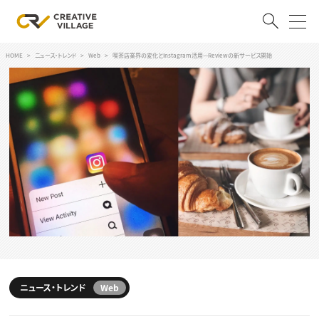
HOME
ニュース・トレンド
Web
喫茶店業界の変化とInstagram活用—Reviewの新サービス開始
ACCOUNT
ログイン
会員登録
RECRUIT
クリエイター求人を探す
CREATIVE JOB求人検索
特集求人
採用説明会
転職支援サービス
CONTENTS
スキルアップしたい！
スキルアップしたい！ トップ
ニュース・トレンド
Web
デザイン
TOP Creator’s コラム
プログラミング