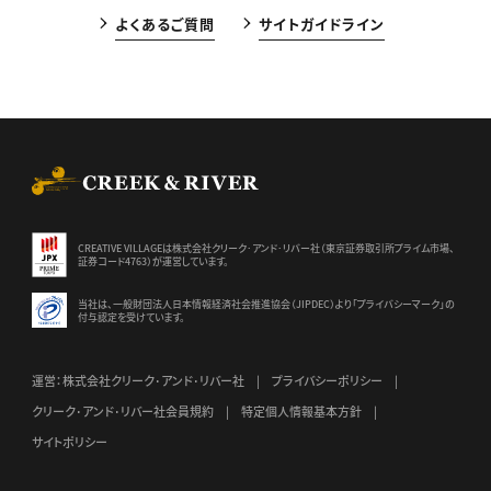
よくあるご質問
サイトガイドライン
CREEK & RIVER Co., Ltd.
CREATIVE VILLAGEは株式会社クリーク･アンド･リバー社（東京証券
取引所プライム市場、
証券コード4763）が運営しています。
当社は、一般財団法人日本情報経済社会推進協会（JIPDEC）より
「プライバシーマーク」の
付与認定を受けています。
運営：株式会社クリーク･アンド･リバー社
プライバシーポリシー
クリーク･アンド･リバー社会員規約
特定個人情報基本方針
サイトポリシー