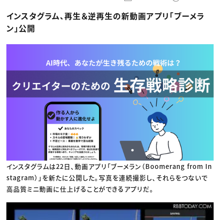
動画配信・映像制作
TOP Creator’s コラム トップ
編集・ライティング
Webクリエイター
セミナー
インスタグラム、再生＆逆再生の新動画アプリ「ブーメラ
マーケティング
アプリクリエイター
ディレクション
ゲームクリエイター
ン」公開
業界解説・キャリア事情
映像クリエイター
ニュース・トレンド
お役立ち基礎知識
マーケッター
クリエイターインタビュー
ニュース・トレンド トップ
C＆R Magazine
Web
映像
ゲーム・エンタメ
広告
出版
CREATIVE VILLAGEからのお知らせ
プロフェッショナル×つながる×メディア
インスタグラムは22日、動画アプリ「ブーメラン（Boomerang from In
stagram）」を新たに公開した。写真を連続撮影し、それらをつないで
高品質ミニ動画に仕上げることができるアプリだ。