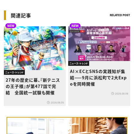
関連記事
RELATED POST
NEW
NEW
ニュース・トレンド
AI×ECとSNSの実践知が集
ニュース・トレンド
結——9月に浜松町で2大Exp
27年の歴史に幕、『新テニス
oを同時開催
の王子様』が第477話で完
結 全国統一試験も開催
2026.08.06
2026.08.05