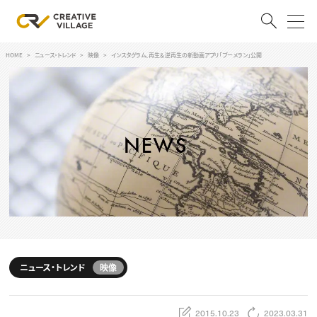
HOME
ニュース・トレンド
映像
インスタグラム、再生＆逆再生の新動画アプリ「ブーメラン」公開
ACCOUNT
ログイン
会員登録
RECRUIT
クリエイター求人を探す
CREATIVE JOB求人検索
特集求人
採用説明会
転職支援サービス
CONTENTS
スキルアップしたい！
ニュース・トレンド
映像
スキルアップしたい！ トップ
デザイン
TOP Creator’s コラム
プログラミング
2015.10.23
2023.03.31