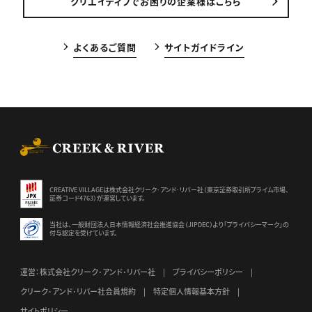
クリエイティブでお困りの企業様はこちら
よくあるご質問
サイトガイドライン
CREEK & RIVER Co., Ltd.
CREATIVE VILLAGEは株式会社クリーク･アンド･リバー社（東京証券
取引所プライム市場、
証券コード4763）が運営しています。
当社は、一般財団法人日本情報経済社会推進協会（JIPDEC）より
「プライバシーマーク」の
付与認定を受けています。
運営：株式会社クリーク･アンド･リバー社
プライバシーポリシー
クリーク･アンド･リバー社会員規約
特定個人情報基本方針
サイトポリシー