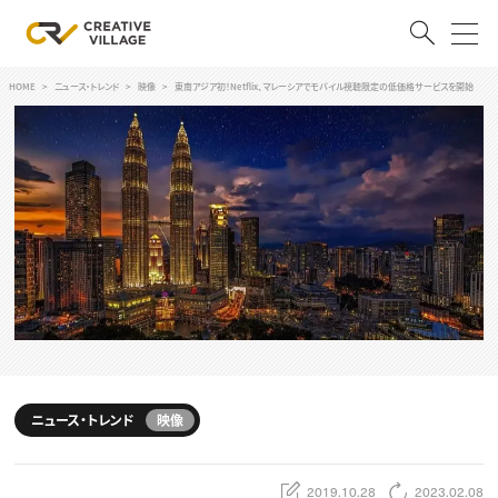
HOME
ニュース・トレンド
映像
東南アジア初！Netflix、マレーシアでモバイル視聴限定の低価格サービスを開始
ACCOUNT
ログイン
会員登録
RECRUIT
クリエイター求人を探す
CREATIVE JOB求人検索
特集求人
採用説明会
転職支援サービス
CONTENTS
スキルアップしたい！
ニュース・トレンド
映像
スキルアップしたい！ トップ
デザイン
TOP Creator’s コラム
プログラミング
2019.10.28
2023.02.08