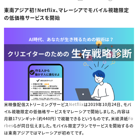
動画配信・映像制作
TOP Creator’s コラム トップ
編集・ライティング
Webクリエイター
セミナー
東南アジア初！Netflix、マレーシアでモバイル視聴限定
マーケティング
アプリクリエイター
ディレクション
ゲームクリエイター
の低価格サービスを開始
業界解説・キャリア事情
映像クリエイター
ニュース・トレンド
お役立ち基礎知識
マーケッター
クリエイターインタビュー
ニュース・トレンド トップ
C＆R Magazine
Web
映像
ゲーム・エンタメ
広告
出版
CREATIVE VILLAGEからのお知らせ
プロフェッショナル×つながる×メディア
米映像配信ストリーミングサービス
Netflix
は2019年10月24日、モバ
イル視聴限定の低価格サービスをマレーシアで開始しました。内容は
月額17リンギット（約440円）で視聴できるというものです。米経済紙
Fo
rbes
らが同日伝えました。モバイル限定プランでサービスを開始するの
は東南アジアではマレーシアが初めてです。