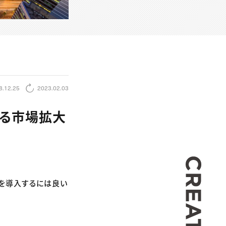
8.12.25
2023.02.03
見る市場拡大
CREA
を導入するには良い