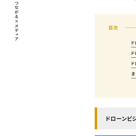
ド
ド
ド
ま
ドローンビ