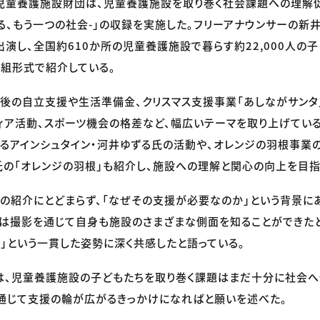
児童養護施設財団は、児童養護施設を取り巻く社会課題への理解
知る、もう一つの社会-」の収録を実施した。フリーアナウンサーの新
出演し、全国約610か所の児童養護施設で暮らす約22,000人の
組形式で紹介している。
後の自立支援や生活準備金、クリスマス支援事業「あしながサンタ」
ティア活動、スポーツ機会の格差など、幅広いテーマを取り上げてい
るアインシュタイン・河井ゆずる氏の活動や、オレンジの羽根事業
の「オレンジの羽根」も紹介し、施設への理解と関心の向上を目指
の紹介にとどまらず、「なぜその支援が必要なのか」という背景に
は撮影を通じて自身も施設のさまざまな側面を知ることができたと
」という一貫した姿勢に深く共感したと語っている。
は、児童養護施設の子どもたちを取り巻く課題はまだ十分に社会へ
通じて支援の輪が広がるきっかけになればと願いを述べた。