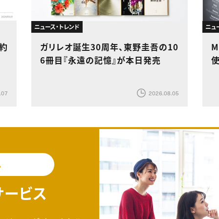
ニュース・トレンド
ニュ
で約
ガリレオ誕生30周年、東野圭吾の10
M
6冊目『永遠の記憶』が本日発売
.07
2026.08.05
料
サービス