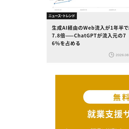
ニュース・トレンド
生成AI経由のWeb流入が1年半
7.8倍——ChatGPTが流入元の7
6％を占める
2026.08
無
就業支援