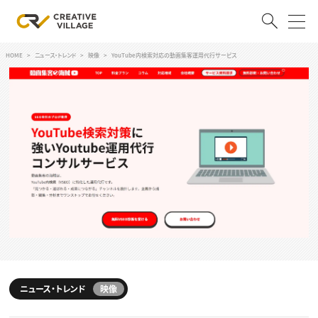
HOME
ニュース・トレンド
映像
YouTube内検索対応の動画集客運用代行サービス
ACCOUNT
ログイン
会員登録
RECRUIT
クリエイター求人を探す
CREATIVE JOB求人検索
特集求人
採用説明会
転職支援サービス
CONTENTS
スキルアップしたい！
スキルアップしたい！ トップ
ニュース・トレンド
映像
デザイン
TOP Creator’s コラム
プログラミング