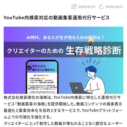
動画配信・映像制作
TOP Creator’s コラム トップ
編集・ライティング
Webクリエイター
セミナー
2026.06.01
2026.06.01
マーケティング
アプリクリエイター
ディレクション
ゲームクリエイター
YouTube内検索対応の動画集客運用代行サービス
業界解説・キャリア事情
映像クリエイター
ニュース・トレンド
お役立ち基礎知識
マーケッター
クリエイターインタビュー
ニュース・トレンド トップ
C＆R Magazine
Web
映像
ゲーム・エンタメ
広告
出版
CREATIVE VILLAGEからのお知らせ
プロフェッショナル×つながる×メディア
株式会社検索順位の海賊は、YouTube内検索に特化した運用代行サ
ービス「動画集客の海賊」を提供開始した。動画コンテンツの検索表示
最適化と集客効率化を目的とするサービスで、YouTubeプラットフォー
ム上での可視化を強化する。
クリエイターにとって制作した動画が埋もれることなく適切なユーザー