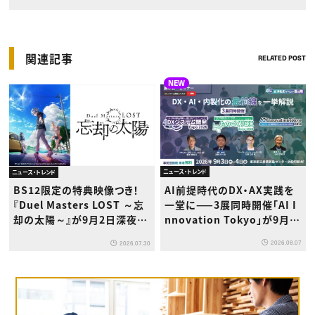
関連記事
RELATED POST
NEW
ニュース・トレンド
ニュース・トレンド
AI前提時代のDX・AX実践を
BS12限定の特典映像つき！
一堂に——3展同時開催「AI I
『Duel Masters LOST ～忘
nnovation Tokyo」が9月浜
却の太陽～』が9月2日深夜か
松町で初登場
ら放送開始
2026.08.07
2026.07.30