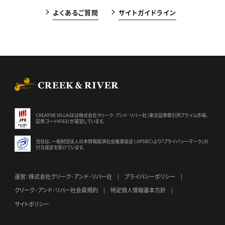
よくあるご質問
サイトガイドライン
CREEK & RIVER Co., Ltd.
CREATIVE VILLAGEは株式会社クリーク･アンド･リバー社（東京証券
取引所プライム市場、
証券コード4763）が運営しています。
当社は、一般財団法人日本情報経済社会推進協会（JIPDEC）より
「プライバシーマーク」の
付与認定を受けています。
運営：株式会社クリーク･アンド･リバー社
プライバシーポリシー
クリーク･アンド･リバー社会員規約
特定個人情報基本方針
サイトポリシー