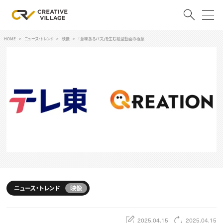
HOME
ニュース・トレンド
映像
「意味あるバズ」を生む縦型動画の極意
ACCOUNT
ログイン
会員登録
RECRUIT
クリエイター求人を探す
CREATIVE JOB求人検索
特集求人
採用説明会
転職支援サービス
CONTENTS
スキルアップしたい！
ニュース・トレンド
映像
スキルアップしたい！ トップ
デザイン
TOP Creator’s コラム
プログラミング
2025.04.15
2025.04.15