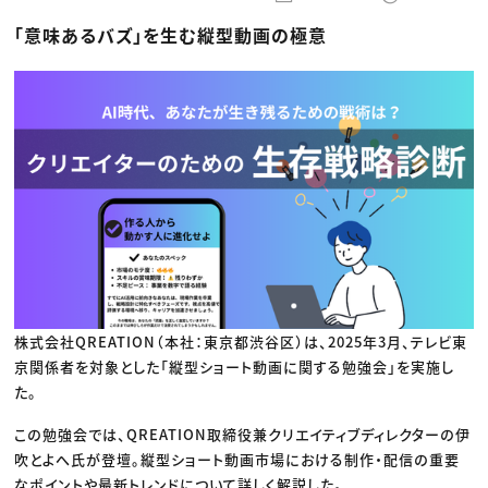
動画配信・映像制作
TOP Creator’s コラム トップ
編集・ライティング
Webクリエイター
セミナー
「意味あるバズ」を生む縦型動画の極意
マーケティング
アプリクリエイター
ディレクション
ゲームクリエイター
業界解説・キャリア事情
映像クリエイター
ニュース・トレンド
お役立ち基礎知識
マーケッター
クリエイターインタビュー
ニュース・トレンド トップ
C＆R Magazine
Web
映像
ゲーム・エンタメ
広告
出版
CREATIVE VILLAGEからのお知らせ
プロフェッショナル×つながる×メディア
株式会社QREATION（本社：東京都渋谷区）は、2025年3月、テレビ東
京関係者を対象とした「縦型ショート動画に関する勉強会」を実施し
た。
この勉強会では、QREATION取締役兼クリエイティブディレクターの伊
吹とよへ氏が登壇。縦型ショート動画市場における制作・配信の重要
なポイントや最新トレンドについて詳しく解説した。