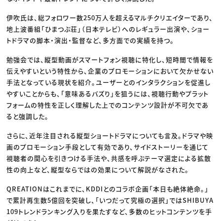
伊吹氏は、総フォロワー数250万人を超えるマルチクリエイターであり、
地上波番組「ひまつぶ荘」（日本テレビ）へのレギュラー出演や、ショー
トドラマの脚本・演出・監督など、多方面での実績を持つ。
勉強会では、縦型動画がスマートフォン視聴に特化し、短時間で情報を
伝えやすいという特性から、企業のプロモーションにおいて欠かせない
手法となっている現状を紹介。ユーザーとのインタラクションを促進し
やすいことからも、「意味あるバズり」を狙うには、視聴行動やプラット
フォームの特性を正しく理解した上でのコンテンツ設計が不可欠であ
ると強調した。
さらに、近年注目される縦型ショートドラマについても言及。ドラマや映
画のプロモーション手段として有効であり、サイドストーリーを通じて
視聴者の関心を引きつける手法や、共感を呼ぶテーマ選定による拡散
性の向上など、縦型ならではの効果について解説がなされた。
QREATIONはこれまでに、KDDIとのコラボ企画「本日も絶体絶命。」
で累計再生数5億回を突破し、「いつだって究極の選択」ではSHIBUYA
109トレンドランキング入りを果たすなど、多数のヒットコンテンツを手