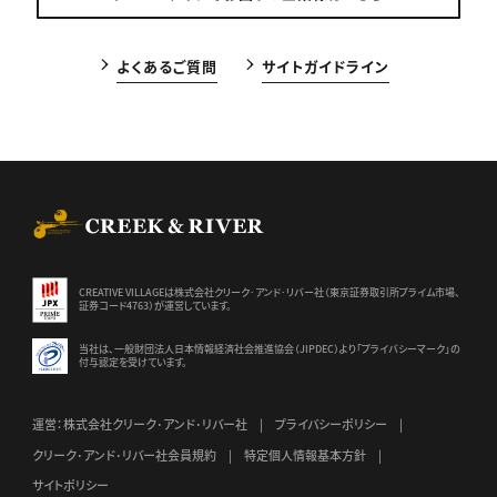
よくあるご質問
サイトガイドライン
CREEK & RIVER Co., Ltd.
CREATIVE VILLAGEは株式会社クリーク･アンド･リバー社（東京証券
取引所プライム市場、
証券コード4763）が運営しています。
当社は、一般財団法人日本情報経済社会推進協会（JIPDEC）より
「プライバシーマーク」の
付与認定を受けています。
運営：株式会社クリーク･アンド･リバー社
プライバシーポリシー
クリーク･アンド･リバー社会員規約
特定個人情報基本方針
サイトポリシー