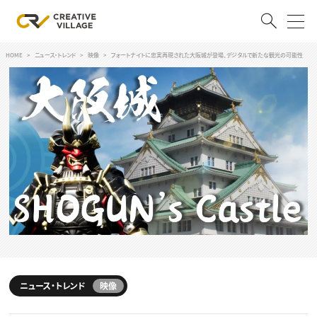
HOME
ニュース・トレンド
映像
フォートナイトに忠実再現された大阪城が登場、デジタルで新たな観光の可能性
ACCOUNT
ログイン
会員登録
RECRUIT
クリエイター求人を探す
CREATIVE JOB求人検索
特集求人
採用説明会
転職支援サービス
CONTENTS
スキルアップしたい！
スキルアップしたい！ トップ
ニュース・トレンド
映像
デザイン
TOP Creator’s コラム
プログラミング