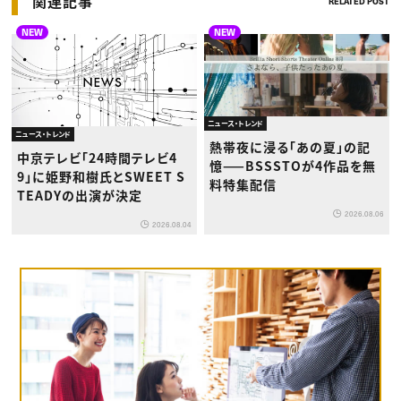
関連記事
RELATED POST
NEW
NEW
ニュース・トレンド
ニュース・トレンド
熱帯夜に浸る「あの夏」の記
中京テレビ「24時間テレビ4
憶——BSSSTOが4作品を無
9」に姫野和樹氏とSWEET S
料特集配信
TEADYの出演が決定
2026.08.06
2026.08.04