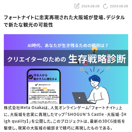
動画配信・映像制作
TOP Creator’s コラム トップ
編集・ライティング
Webクリエイター
2024.08.09
2024.08.09
セミナー
マーケティング
アプリクリエイター
ディレクション
ゲームクリエイター
フォートナイトに忠実再現された大阪城が登場、デジタル
業界解説・キャリア事情
映像クリエイター
ニュース・トレンド
で新たな観光の可能性
お役立ち基礎知識
マーケッター
クリエイターインタビュー
ニュース・トレンド トップ
C＆R Magazine
Web
映像
ゲーム・エンタメ
広告
出版
CREATIVE VILLAGEからのお知らせ
プロフェッショナル×つながる×メディア
株式会社Meta Osakaは、人気オンラインゲーム「フォートナイト」上
に、大阪城を忠実に再現したマップ「SHOGUN’S Castle -大阪城-【H
igh quality】」を公開した。このプロジェクトは、最新の3DCG技術を
駆使し、現実の大阪城の細部まで精巧に再現したものである。