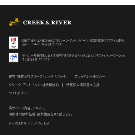
CREEK & RIVER Co., Ltd.
CREATIVE VILLAGEは株式会社クリーク･アンド･リバー社（東京証券
取引所プライム市場、
証券コード4763）が運営しています。
当社は、一般財団法人日本情報経済社会推進協会（JIPDEC）より
「プライバシーマーク」の
付与認定を受けています。
運営：株式会社クリーク･アンド･リバー社
プライバシーポリシー
クリーク･アンド･リバー社会員規約
特定個人情報基本方針
サイトポリシー
当サイトの内容、テキスト、
画像等の無断転載・無断使用を固く禁じます。
© CREEK & RIVER Co., Ltd.