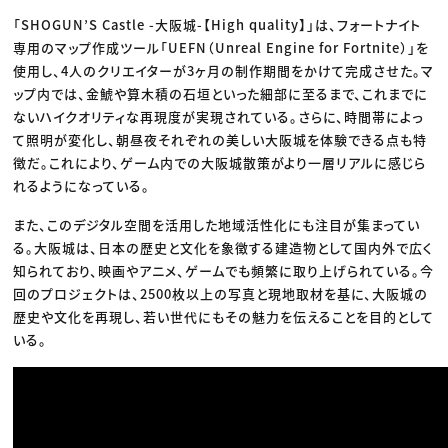
「SHOGUN’S Castle -大阪城-【High quality】」は、フォートナイト
専用のマップ作成ツール「UEFN（Unreal Engine for Fortnite）」を
使用し、4人のクリエイターが3ヶ月の制作期間をかけて完成させた。マ
ップ内では、金鯱や算木積の石垣といった細部に至るまで、これまでに
ないハイクオリティな再現度が実現されている。さらに、時間帯によっ
て照明が変化し、朝昼夜それぞれの美しい大阪城を体験できる点も特
徴だ。これにより、ゲーム内での大阪城散策がより一層リアルに感じら
れるようになっている。
また、このデジタル空間を活用した地域活性化にも注目が集まってい
る。大阪城は、日本の歴史と文化を象徴する建造物として国内外で広く
知られており、映画やアニメ、ゲームでも頻繁に取り上げられている。今
回のプロジェクトは、2500枚以上の写真と現地取材を基に、大阪城の
歴史や文化を再現し、若い世代にもその魅力を伝えることを目的として
いる。