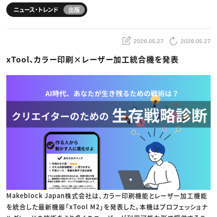
動画配信・映像制作
TOP Creator’s コラム トップ
編集・ライティング
ニュース・トレンド
出版
Webクリエイター
セミナー
マーケティング
アプリクリエイター
ディレクション
ゲームクリエイター
業界解説・キャリア事情
映像クリエイター
ニュース・トレンド
お役立ち基礎知識
マーケッター
2026.05.27
2026.05.27
クリエイターインタビュー
ニュース・トレンド トップ
C＆R Magazine
xTool、カラー印刷×レーザー加工統合機を発表
Web
映像
ゲーム・エンタメ
広告
出版
CREATIVE VILLAGEからのお知らせ
プロフェッショナル×つながる×メディア
Makeblock Japan株式会社は、カラー印刷機能とレーザー加工機能
を統合した最新機器「xTool M2」を発表した。本機はプロフェッショナ