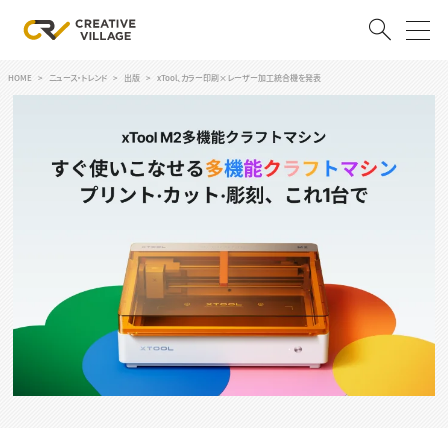
HOME
ニュース・トレンド
出版
xTool、カラー印刷×レーザー加工統合機を発表
ACCOUNT
ログイン
会員登録
RECRUIT
クリエイター求人を探す
CREATIVE JOB求人検索
特集求人
採用説明会
転職支援サービス
CONTENTS
スキルアップしたい！
スキルアップしたい！ トップ
デザイン
TOP Creator’s コラム
プログラミング