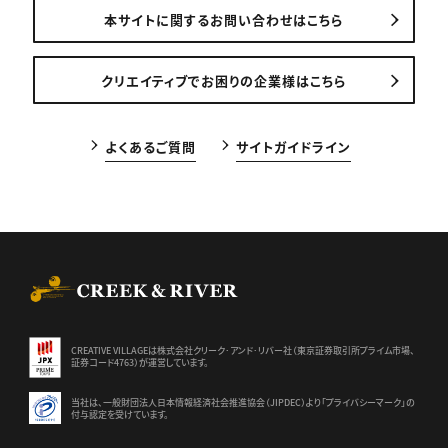
本サイトに関するお問い合わせはこちら
クリエイティブでお困りの企業様はこちら
よくあるご質問
サイトガイドライン
CREEK & RIVER Co., Ltd.
CREATIVE VILLAGEは株式会社クリーク･アンド･リバー社（東京証券
取引所プライム市場、
証券コード4763）が運営しています。
当社は、一般財団法人日本情報経済社会推進協会（JIPDEC）より
「プライバシーマーク」の
付与認定を受けています。