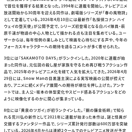
で首位を獲得する結果となった。1994年に連載を開始し、テレビアニメ
放送開始から30周年を迎える同作は、劇場版シリーズが「春の風物詩」
として定着している。2026年4月10日には最新作「名探偵コナン ハイ
ウェイの堕天使」が公開予定で、シリーズ初登場となる白バイ隊員・萩
原千速が物語の中心人物として描かれる点も注目を集めている。ユー
ザーからは、毎年恒例の楽しみとして映画を心待ちにする声や、今年の
フォーカスキャラクターへの期待を語るコメントが多く寄せられた。
3位には『SAKAMOTO DAYS』がランクインした。2020年に連載が始
まった同作は、元伝説の殺し屋が家族を守るため再び戦うアクション作
品で、2025年のテレビアニメ化を経て人気を拡大してきた。2026年4月
29日には、Snow Manの目黒蓮主演による実写映画の公開が控えて
おり、アニメに続くメディア展開への期待が順位を押し上げた。アンケ
ートでは、主人公・坂本の体型変化やスピード感あるアクションをどの
ように映像化するのかに関心が集まっている。
8位には『黄泉のツガイ』が初ランクインした。『鋼の錬金術師』で知ら
れる荒川弘の新作として2021年に連載が始まった本作は、謎と怪異が
交錯するファンタジー作品で、シリーズ累計発行部数は600万部を突破
している。2026年4月からは連続2クールでのテレビアニメ放送が予定