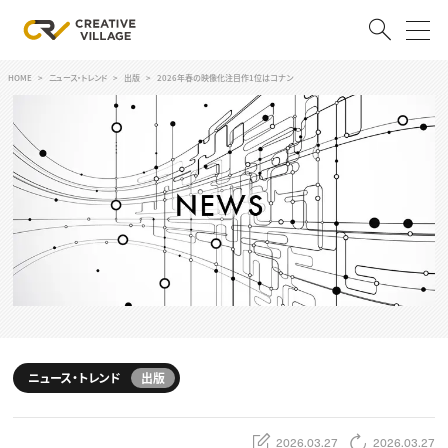
HOME
ニュース・トレンド
出版
2026年春の映像化注目作1位はコナン
ACCOUNT
ログイン
会員登録
RECRUIT
クリエイター求人を探す
CREATIVE JOB求人検索
特集求人
採用説明会
転職支援サービス
CONTENTS
スキルアップしたい！
ニュース・トレンド
出版
スキルアップしたい！ トップ
デザイン
TOP Creator’s コラム
プログラミング
2026.03.27
2026.03.27