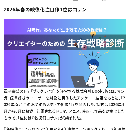
動画配信・映像制作
TOP Creator’s コラム トップ
編集・ライティング
Webクリエイター
セミナー
2026年春の映像化注目作1位はコナン
マーケティング
アプリクリエイター
ディレクション
ゲームクリエイター
業界解説・キャリア事情
映像クリエイター
ニュース・トレンド
お役立ち基礎知識
マーケッター
クリエイターインタビュー
ニュース・トレンド トップ
C＆R Magazine
Web
映像
ゲーム・エンタメ
広告
出版
CREATIVE VILLAGEからのお知らせ
プロフェッショナル×つながる×メディア
電子書籍ストア「ブックライブ」を運営する株式会社BookLiveは、マン
ガ・読書好きのユーザーを対象に実施したアンケート結果をもとに、「2
026年春注目のおすすめメディア化作品」を発表した。調査は2026年4
月から6月に放送・公開されるドラマ、アニメ、映画化作品を対象とした
もので、1位には『名探偵コナン』が選ばれた。
『名探偵コナン』は2022年春から4年連続でランキング入りし、2年連続