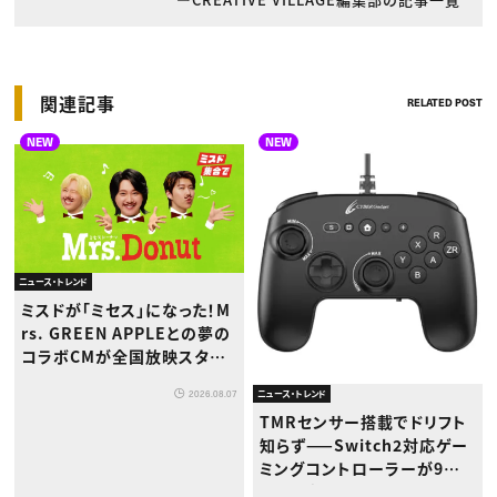
関連記事
RELATED POST
NEW
NEW
ニュース・トレンド
ミスドが「ミセス」になった！M
rs. GREEN APPLEとの夢の
コラボCMが全国放映スター
ト
ニュース・トレンド
2026.08.07
TMRセンサー搭載でドリフト
知らず——Switch2対応ゲー
ミングコントローラーが9月
下旬登場