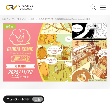
HOME
ニュース・トレンド
出版
世界のクリエイター対象「第6回Global Comic Awards」開幕
ACCOUNT
ログイン
会員登録
RECRUIT
クリエイター求人を探す
CREATIVE JOB求人検索
特集求人
採用説明会
転職支援サービス
CONTENTS
スキルアップしたい！
スキルアップしたい！ トップ
ニュース・トレンド
出版
デザイン
TOP Creator’s コラム
プログラミング