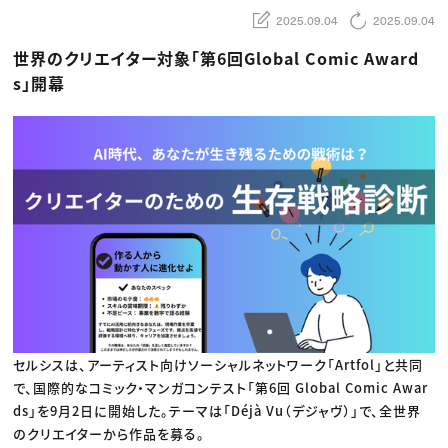
動画配信・映像制作
TOP Creator’s コラム トップ
編集・ライティング
Webクリエイター
2025.09.04
2025.09.04
セミナー
マーケティング
アプリクリエイター
ディレクション
ゲームクリエイター
世界のクリエイター対象「第6回Global Comic Award
業界解説・キャリア事情
映像クリエイター
ニュース・トレンド
s」開幕
お役立ち基礎知識
マーケッター
クリエイターインタビュー
ニュース・トレンド トップ
C＆R Magazine
Web
映像
ゲーム・エンタメ
広告
出版
CREATIVE VILLAGEからのお知らせ
プロフェッショナル×つながる×メディア
セルシスは、アーティスト向けソーシャルネットワーク「Artfol」と共同
で、国際的なコミック・マンガコンテスト「第6回 Global Comic Awar
ds」を9月2日に開始した。テーマは「Déjà Vu（デジャヴ）」で、全世界
のクリエイターから作品を募る。