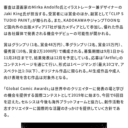
審査は漫画家のMirka Andolfo氏とイラストレーター兼デザイナーの
Jaki King氏が担当する。受賞者には賞金のほか、副賞として「CLIP S
TUDIO PAINT」が贈られる。また、KADOKAWAやジャンプTOONな
ど国内外の出版メディア17社が協力メディアとして参加し、優れた作品
は各社媒体で発表される機会やデビューの可能性が開かれる。
賞はグランプリ（1名、賞金48万円）、準グランプリ（2名、賞金15万円）、
優秀賞（10名、賞金2万1000円）で構成される。募集期間は9月1日から
11月28日までで、結果発表は12月を予定している。応募は「Artfol」の
コンテストページを通じて行い、形式は1ページマンガ（最大10コマ、ア
スペクト比1:3以下）、オリジナル作品に限られる。AI生成作品や成人
向け表現を含む作品は対象外となる。
「Global Comic Awards」は世界中のクリエイターに発表の場と学び
の機会を提供する国際コンテストとして2019年に始まり、今回で6回目
を迎えた。セルシスは今後も海外プラットフォームと協力し、創作活動を
志すクリエイターに国際的な活躍のきっかけを提供していく方針であ
る。