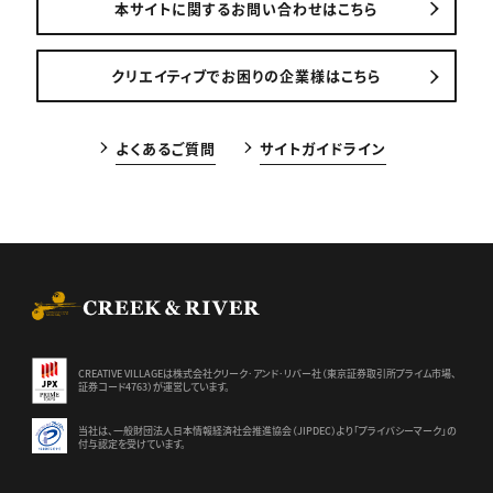
本サイトに関するお問い合わせはこちら
クリエイティブでお困りの企業様はこちら
よくあるご質問
サイトガイドライン
CREEK & RIVER Co., Ltd.
CREATIVE VILLAGEは株式会社クリーク･アンド･リバー社（東京証券
取引所プライム市場、
証券コード4763）が運営しています。
当社は、一般財団法人日本情報経済社会推進協会（JIPDEC）より
「プライバシーマーク」の
付与認定を受けています。