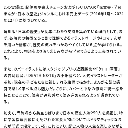
この実績は、紀伊國屋書店チェーンおよびTSUTAYAの「児童書・学習
まんが・日本の歴史」ジャンルにおける売上データ（2016年1月〜2024
年12月）に基づいている。
角川版『日本の歴史』が長年にわたり支持を集めている理由として、ま
ず、各時代の特徴をひと目で理解できるイラストページや4コマまんが
を用いた構成が、歴史の流れをつかみやすくしている点が挙げられる。
これにより、物語をより深く楽しみながら学習できるよう工夫されてい
る。
また、カバーイラストにはスタジオジブリの近藤勝也や「ケロロ軍曹」
の吉崎観音、「DEATH NOTE」の小畑健など、人気イラストレーターが
参加。現在の子どもたちに親しまれる絵柄で描かれ、まんがを読む感
覚で楽しく学べる点も魅力だ。さらに、カバーと中身の作画に統一感を
持たせることで、読者が違和感なく読み進められるよう配慮されてい
る。
加えて、卑弥呼から美空ひばりまで日本の歴史人物250人を網羅し、特
に学習指導要領に明記された重要人物についてはドラマティックなま
んが形式で紹介している。これにより、歴史人物の人生を楽しみながら