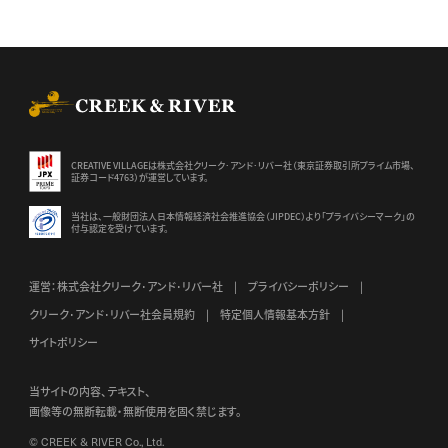
CREEK & RIVER Co., Ltd.
CREATIVE VILLAGEは株式会社クリーク･アンド･リバー社（東京証券
取引所プライム市場、
証券コード4763）が運営しています。
当社は、一般財団法人日本情報経済社会推進協会（JIPDEC）より
「プライバシーマーク」の
付与認定を受けています。
運営：株式会社クリーク･アンド･リバー社
プライバシーポリシー
クリーク･アンド･リバー社会員規約
特定個人情報基本方針
サイトポリシー
当サイトの内容、テキスト、
画像等の無断転載・無断使用を固く禁じます。
© CREEK & RIVER Co., Ltd.