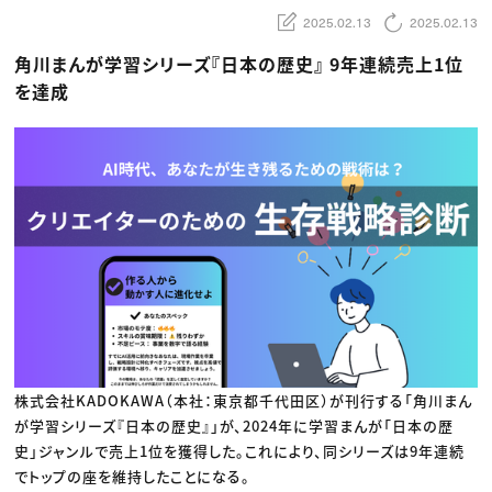
動画配信・映像制作
TOP Creator’s コラム トップ
編集・ライティング
Webクリエイター
2025.02.13
2025.02.13
セミナー
マーケティング
アプリクリエイター
ディレクション
ゲームクリエイター
角川まんが学習シリーズ『日本の歴史』 9年連続売上1位
業界解説・キャリア事情
映像クリエイター
ニュース・トレンド
を達成
お役立ち基礎知識
マーケッター
クリエイターインタビュー
ニュース・トレンド トップ
C＆R Magazine
Web
映像
ゲーム・エンタメ
広告
出版
CREATIVE VILLAGEからのお知らせ
プロフェッショナル×つながる×メディア
株式会社KADOKAWA（本社：東京都千代田区）が刊行する「角川まん
が学習シリーズ『日本の歴史』」が、2024年に学習まんが「日本の歴
史」ジャンルで売上1位を獲得した。これにより、同シリーズは9年連続
でトップの座を維持したことになる。