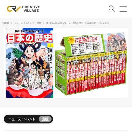
HOME
ニュース・トレンド
出版
角川まんが学習シリーズ『日本の歴史』 9年連続売上1位を達成
ACCOUNT
ログイン
会員登録
RECRUIT
クリエイター求人を探す
CREATIVE JOB求人検索
特集求人
採用説明会
転職支援サービス
CONTENTS
スキルアップしたい！
スキルアップしたい！ トップ
ニュース・トレンド
出版
デザイン
TOP Creator’s コラム
プログラミング