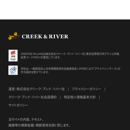
CREEK & RIVER Co., Ltd.
CREATIVE VILLAGEは株式会社クリーク･アンド･リバー社（東京証券
取引所プライム市場、
証券コード4763）が運営しています。
当社は、一般財団法人日本情報経済社会推進協会（JIPDEC）より
「プライバシーマーク」の
付与認定を受けています。
運営：株式会社クリーク･アンド･リバー社
プライバシーポリシー
クリーク･アンド･リバー社会員規約
特定個人情報基本方針
サイトポリシー
当サイトの内容、テキスト、
画像等の無断転載・無断使用を固く禁じます。