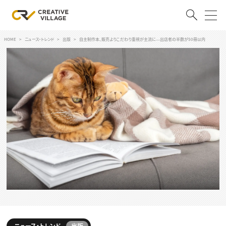
HOME
ニュース・トレンド
出版
自主制作本、販売よりこだわり重視が主流に―出店者の半数が50冊以内
ACCOUNT
ログイン
会員登録
RECRUIT
クリエイター求人を探す
CREATIVE JOB求人検索
特集求人
採用説明会
転職支援サービス
CONTENTS
スキルアップしたい！
スキルアップしたい！ トップ
デザイン
TOP Creator’s コラム
プログラミング
ニュース・トレンド
出版