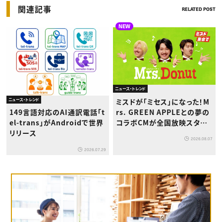
関連記事
RELATED POST
NEW
ニュース・トレンド
ニュース・トレンド
ミスドが「ミセス」になった！M
rs. GREEN APPLEとの夢の
149言語対応のAI通訳電話「t
コラボCMが全国放映スター
el-trans」がAndroidで世界
ト
リリース
2026.08.07
2026.07.29