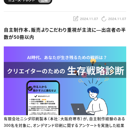
動画配信・映像制作
TOP Creator’s コラム トップ
編集・ライティング
Webクリエイター
セミナー
マーケティング
アプリクリエイター
ディレクション
ゲームクリエイター
2024.11.07
2024.11.07
業界解説・キャリア事情
映像クリエイター
ニュース・トレンド
お役立ち基礎知識
マーケッター
自主制作本、販売よりこだわり重視が主流に―出店者の半
クリエイターインタビュー
ニュース・トレンド トップ
C＆R Magazine
Web
数が50冊以内
映像
ゲーム・エンタメ
広告
出版
CREATIVE VILLAGEからのお知らせ
プロフェッショナル×つながる×メディア
有限会社ニシダ印刷製本（本社：大阪府堺市）が、自主制作経験のある
300名を対象に、オンデマンド印刷に関するアンケートを実施した結果