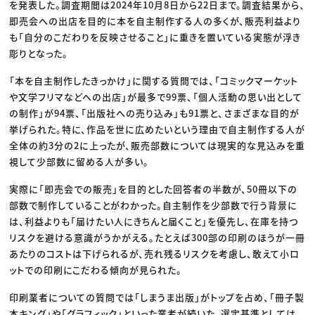
を発表した。調査期間は2024年10月8日から22日まで。調査結果から、
即売会への出店を目的に本を自主制作する人の多くが、販売利益より
も「自分のこだわりを反映させること」に重きを置いている実態が浮き
彫りとなった。
「本を自主制作したきっかけ」に関する質問では、「コミックマーケット
や文学フリマなどへの出店」が最多で99票、「個人活動の思い出として
の制作」が94票、「出版社への売り込み」も91票と、さまざまな目的が
挙げられた。特に、作品を世に広めたいという理由で自主制作する人が
全体の約3分の2に上ったが、販売部数については現実的な見込みを重
視して少部数に留める人が多い。
実際に「即売会での販売」を目的とした回答者の半数が、50冊以下の
部数で制作していることがわかった。自主制作を少部数で行う背景に
は、利益よりも「届けたい人にきちんと届くこと」を優先し、在庫を持つ
リスクを避ける意識がうかがえる。たとえば300部の印刷のほうが一冊
あたりのコストは下げられるが、売れ残るリスクを考慮し、敢えて小ロ
ットでの印刷にこだわる傾向が見られた。
印刷業者についての質問では「しまうま出版」がトップを占め、「冊子製
本キング」や「グラフィック」といった業者が続いた。選定基準としては、