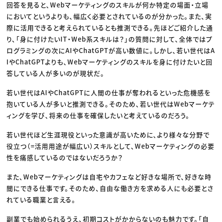
回答を見ると、Webマーケティングのスキルが何か特定の場面・立場
においてというよりも、幅広く必要とされているのが分かった。また、実
際に活用できると考えられているとも推測できる。先ほどご紹介した通
り、「身に付けたいIT・Web系スキルは？」の質問に対して、全体ではプ
ログラミングの次にAIやChatGPTが高い数値に。しかし、若い世代はA
IやChatGPTよりも、Webマーケティングのスキルを身に付けたいと回
答している人が多いのが現状だ。
若い世代はAIやChatGPTに人間の仕事が奪われるといった危機感を
抱いている人が多いと推測できる。そのため、若い世代はWebマーケテ
ィングを学び、将来の仕事を確保したいと考えているのだろう。
若い世代ほど生涯現役といった意識が高いために、より様々な分野で
役立つ（=活用用途が幅広い）スキルとして、Webマーケティングの必要
性を痛感しているのではないだろうか？
また、Webマーケティングは自宅やカフェなど好きな場所で、好きな時
間にできる仕事です。そのため、自由な働き方を求める人にも必要とさ
れている職業と言える。
副業でも始められるうえ、初期コストがかからないのも魅力です。「自