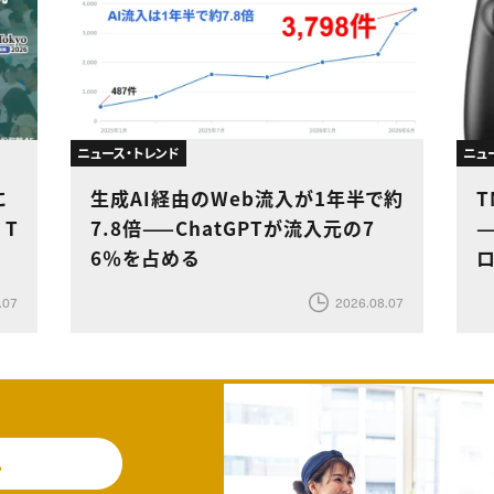
ニュース・トレンド
ニュ
に
生成AI経由のWeb流入が1年半で約
 T
7.8倍——ChatGPTが流入元の7
—
6％を占める
.07
2026.08.07
料