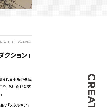
5.12.16
2023.03.31
ダクション」
CREA
て知られる小島秀夫氏
目を、PS4向けに家
。
高い「メタルギア」