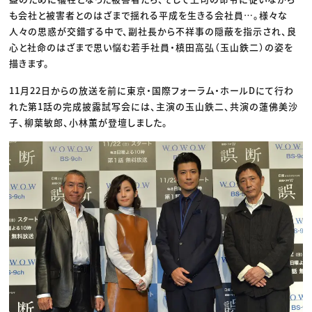
も会社と被害者とのはざまで揺れる平成を生きる会社員…。様々な
人々の思惑が交錯する中で、副社長から不祥事の隠蔽を指示され、良
心と社命のはざまで思い悩む若手社員・槙田高弘（玉山鉄二）の姿を
描きます。
11月22日からの放送を前に東京・国際フォーラム・ホールDにて行わ
れた第1話の完成披露試写会には、主演の玉山鉄二、共演の蓮佛美沙
子、柳葉敏郎、小林薫が登壇しました。