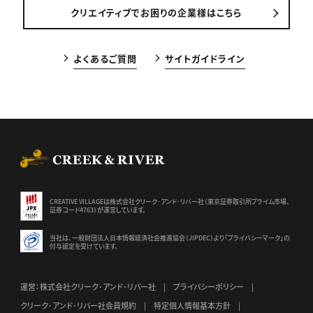
クリエイティブでお困りの企業様はこちら
よくあるご質問
サイトガイドライン
CREEK & RIVER Co., Ltd.
CREATIVE VILLAGEは株式会社クリーク･アンド･リバー社（東京証券
取引所プライム市場、
証券コード4763）が運営しています。
当社は、一般財団法人日本情報経済社会推進協会（JIPDEC）より
「プライバシーマーク」の
付与認定を受けています。
運営：株式会社クリーク･アンド･リバー社
プライバシーポリシー
クリーク･アンド･リバー社会員規約
特定個人情報基本方針