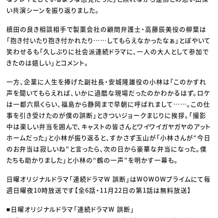
い共演シーンを振り返りました。
槙田の良き相談相手で製薬会社の顧問弁護士・高藤辰美役の柳葉は
「抱き付いたり抱き付かれたり……してもらえなかったなぁ」とぼやいて
笑わせるも「久しぶりに社会派連続ドラマに、一人の大人として参加で
きたのは嬉しい」とコメント。
一方、企業に人生を捧げた副社長・安城隆雄役の小林は「このかすれ
声を聞いてもらえれば、いかに過酷な現場だったのかわかるはず。ロケ
は一都六県くらい、福島から静岡まで早朝に呼ばれまして……。この仕
事を引き受けたのが僕の誤断」ときついジョークまじりに挨拶。「撮影
中は楽しい弁当を囲んで、キャストの皆さんとワイワイガヤガヤのアット
ホームだった」と小林が振り返ると、すかさず玉山が「小林さんが“今日
のお弁当は寂しいね”と言ったら、次の日から豪華な弁当になった。僕
たちも助かりました」と小林の“鶴の一声”を明かす一幕も。
日曜オリジナルドラマ「連続ドラマW 誤断」はWOWOWプライムにて毎
週日曜夜10時放送です【全6話・11月22日の第1話は無料放送】
■日曜オリジナルドラマ「連続ドラマW 誤断」