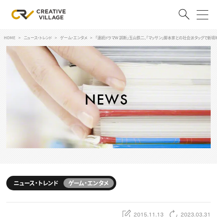
HOME
ニュース・トレンド
ゲーム・エンタメ
「連続ドラマW 誤断」玉山鉄二、「マッサン」脚本家との社会派タッグで新境
ACCOUNT
ログイン
会員登録
RECRUIT
クリエイター求人を探す
CREATIVE JOB求人検索
特集求人
採用説明会
転職支援サービス
CONTENTS
スキルアップしたい！
ニュース・トレンド
ゲーム・エンタメ
スキルアップしたい！ トップ
デザイン
TOP Creator’s コラム
プログラミング
2015.11.13
2023.03.31