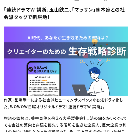
動画配信・映像制作
TOP Creator’s コラム トップ
編集・ライティング
Webクリエイター
セミナー
「連続ドラマW 誤断」玉山鉄二、「マッサン」脚本家との社
マーケティング
アプリクリエイター
ディレクション
ゲームクリエイター
会派タッグで新境地！
業界解説・キャリア事情
映像クリエイター
ニュース・トレンド
お役立ち基礎知識
マーケッター
クリエイターインタビュー
ニュース・トレンド トップ
C＆R Magazine
Web
映像
ゲーム・エンタメ
広告
出版
CREATIVE VILLAGEからのお知らせ
プロフェッショナル×つながる×メディア
作家・堂場瞬一による社会派ヒューマンサスペンス小説をドラマ化し
た、WOWOW日曜オリジナルドラマ「連続ドラマW 誤断」。
物語の舞台は、薬害事件を抱える大手製薬会社。法の網をかいくぐって
でも会社の繁栄と存続を優先する昭和を生きた企業人、巨大企業の利
益のために犠牲となった被害者たち、そして上司の命令に従いながら