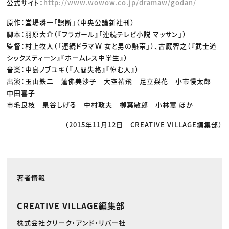
公式サイト：
http://www.wowow.co.jp/dramaw/godan/
原作：堂場瞬一「誤断」（中央公論新社刊）
脚本：羽原大介（『フラガール』「連続テレビ小説 マッサン」）
監督：村上牧人（「連続ドラマＷ 女と男の熱帯」）、古厩智之（『武士道
シックスティーン』『ホームレス中学生』）
音楽：中島ノブユキ（『人間失格』『悼む人』）
出演：玉山鉄二 蓮佛美沙子 大空祐飛 足立梨花 小市慢太郎
中田喜子
市毛良枝 泉谷しげる 中村敦夫 柳葉敏郎 小林薫 ほか
（2015年11月12日 CREATIVE VILLAGE編集部）
著者情報
CREATIVE VILLAGE編集部
株式会社クリーク・アンド・リバー社