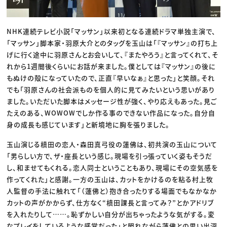
NHK連続テレビ小説「マッサン」以来初となる連続ドラマ単独主演で、
「マッサン」脚本家・羽原大介とのタッグを玉山は「『マッサン』の打ち上
げに行く途中に羽原さんとお会いして、『またやろう』と言ってくれて、そ
れから1週間後くらいにお話が来ました。僕としては『マッサン』の後に
もぬけの殻になっていたので、正直『早いなぁ』と思った」と笑顔。それ
でも「羽原さんの社会派ものを個人的に見てみたいという思いがあり
ました。いただいた脚本はメッセージ性が強く、やり応えもあった。見ご
たえのある、WOWOWでしか作る事のできない作品になった。自分自
身の成長も感じています」と新境地に胸を張りました。
玉山演じる槙田の恋人・森田真弓役の蓮佛は、初共演の玉山について
「男らしい方で、ザ・座長という感じ。現場を引っ張っていく姿もそうだ
し、和ませてもくれる。恋人同士ということもあり、現場にその空気感を
作ってくれた」と感謝。一方の玉山は、カットをかけるのを粘る村上牧
人監督の手法に触れて「（蓮佛と）抱き合ったりする場面でもなかなか
カットの声がかからず、仕方なく“槙田課長と言ってみ？”とかアドリブ
を入れたりして……。恥ずかしい自分が出ちゃったような気がする。変
なプレイをしているような感覚だった」と照れながら蓮佛との思い出深