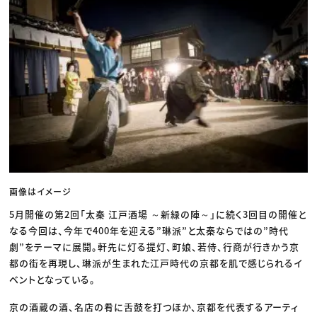
画像はイメージ
5月開催の第2回「太秦 江戸酒場 ～新緑の陣～」に続く3回目の開催と
なる今回は、今年で400年を迎える”琳派”と太秦ならではの”時代
劇”をテーマに展開。軒先に灯る提灯、町娘、若侍、行商が行きかう京
都の街を再現し、琳派が生まれた江戸時代の京都を肌で感じられるイ
ベントとなっている。
京の酒蔵の酒、名店の肴に舌鼓を打つほか、京都を代表するアーティ