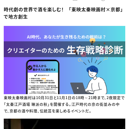
動画配信・映像制作
TOP Creator’s コラム トップ
編集・ライティング
Webクリエイター
セミナー
時代劇の世界で酒を楽しむ！ 「東映太秦映画村×京都」
マーケティング
アプリクリエイター
ディレクション
ゲームクリエイター
で地方創生
業界解説・キャリア事情
映像クリエイター
ニュース・トレンド
お役立ち基礎知識
マーケッター
クリエイターインタビュー
ニュース・トレンド トップ
C＆R Magazine
Web
映像
ゲーム・エンタメ
広告
出版
CREATIVE VILLAGEからのお知らせ
プロフェッショナル×つながる×メディア
東映太秦映画村は10月31日と11月1日の18時～21時まで、2夜限定で
「太秦江戸酒場 琳派の秋」を開催する。江戸時代の京の街並みの中
で、京都の酒や料理、伝統芸を楽しめるイベントだ。