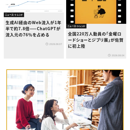
ニュース・トレンド
生成AI経由のWeb流入が1年
ニュース・トレンド
半で約7.8倍——ChatGPTが
全国220万人動員の「金曜ロ
流入元の76％を占める
ードショーとジブリ展」が佐賀
2026.08.07
に初上陸
2026.08.04