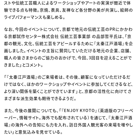
ストや伝統工芸職人によるワークショップやアートの実演が間近で体
験できる点も特徴。京焼、表具、友禅など各分野の美が共演し、絵師の
ライブパフォーマンスも楽しめる。
なお、今回のイベントについて、京都で地元の伝統工芸のPRにかかわ
る京都試作センター株式会社 伝統工芸事業部 の品部哲平氏は、「京
都の観光、文化、伝統工芸をアピールするために『太秦江戸酒場』を企
画しました。イベントの主旨に賛同していただける地元の企業、店舗、
職人の皆さまからのご協力のおかげで、今回、3回目を迎えることがで
きました」とコメント。
「『太秦江戸酒場』のご来場者は、その後、顧客になっていただけるだ
けではなく、ほかのワークショップやイベントに参加してくださるなど、
より深い関係を築くことができています」と、京都の活性化に向けてさ
まざまな派生効果も期待できるようだ。
また、今後の展開についても、「『ENJOY KYOTO』（英語版のフリーペ
ーパー、情報サイト。海外でも配布されている）を通じて、『太秦江戸酒
場』の海外への告知にも力を入れ、訪日外国人観光客の来場を増やし
たい」と意気込みを見せている。