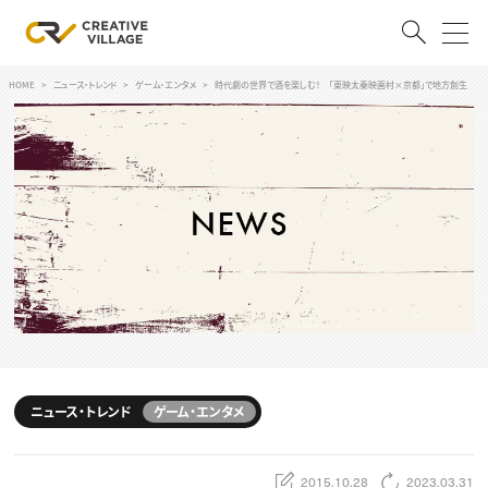
HOME
ニュース・トレンド
ゲーム・エンタメ
時代劇の世界で酒を楽しむ！ 「東映太秦映画村×京都」で地方創生
ACCOUNT
ログイン
会員登録
RECRUIT
クリエイター求人を探す
CREATIVE JOB求人検索
特集求人
採用説明会
転職支援サービス
CONTENTS
スキルアップしたい！
ニュース・トレンド
ゲーム・エンタメ
スキルアップしたい！ トップ
デザイン
TOP Creator’s コラム
プログラミング
2015.10.28
2023.03.31