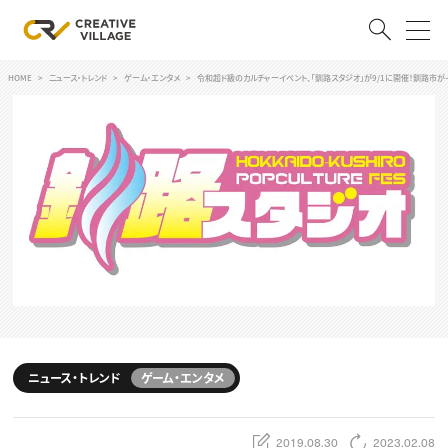
HOME
ニュース・トレンド
ゲーム・エンタメ
令和超ド級のカルチャーイベント、「釧路スタジオ」が9/1に開催！釧路市が
ACCOUNT
ログイン
会員登録
RECRUIT
クリエイター求人を探す
CREATIVE JOB求人検索
特集求人
採用説明会
転職支援サービス
CONTENTS
スキルアップしたい！
ニュース・トレンド
ゲーム・エンタメ
スキルアップしたい！ トップ
デザイン
TOP Creator’s コラム
プログラミング
2019.08.30
2023.02.08