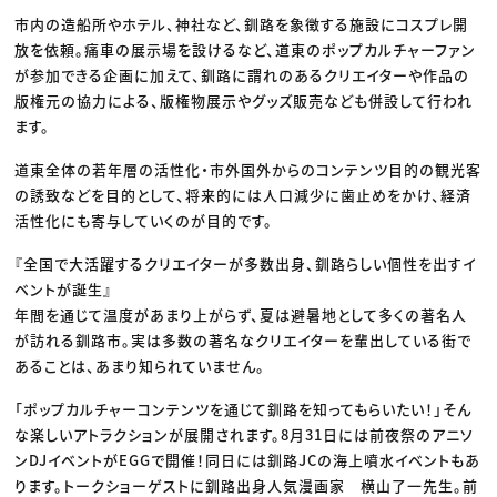
市内の造船所やホテル、神社など、釧路を象徴する施設にコスプレ開
放を依頼。痛車の展示場を設けるなど、道東のポップカルチャーファン
が参加できる企画に加えて、釧路に謂れのあるクリエイターや作品の
版権元の協力による、版権物展示やグッズ販売なども併設して行われ
ます。
道東全体の若年層の活性化・市外国外からのコンテンツ目的の観光客
の誘致などを目的として、将来的には人口減少に歯止めをかけ、経済
活性化にも寄与していくのが目的です。
『全国で大活躍するクリエイターが多数出身、釧路らしい個性を出すイ
ベントが誕生』
年間を通じて温度があまり上がらず、夏は避暑地として多くの著名人
が訪れる釧路市。実は多数の著名なクリエイターを輩出している街で
あることは、あまり知られていません。
「ポップカルチャーコンテンツを通じて釧路を知ってもらいたい！」そん
な楽しいアトラクションが展開されます。8月31日には前夜祭のアニソ
ンDJイベントがEGGで開催！同日には釧路JCの海上噴水イベントもあ
ります。トークショーゲストに釧路出身人気漫画家 横山了一先生。前