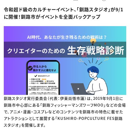
動画配信・映像制作
TOP Creator’s コラム トップ
編集・ライティング
Webクリエイター
セミナー
令和超ド級のカルチャーイベント、「釧路スタジオ」が9/1
マーケティング
アプリクリエイター
ディレクション
ゲームクリエイター
に開催！釧路市がイベントを全面バックアップ
業界解説・キャリア事情
映像クリエイター
ニュース・トレンド
お役立ち基礎知識
マーケッター
クリエイターインタビュー
ニュース・トレンド トップ
C＆R Magazine
Web
映像
ゲーム・エンタメ
広告
出版
CREATIVE VILLAGEからのお知らせ
プロフェッショナル×つながる×メディア
釧路スタジオ実行委員会（代表：伊東尚悟市議）は、2019年9月1日に
釧路市中心部にある「釧路フィッシャーマンズワーフMOO」などの会場
で、アニメ・漫画・コスプレなどのコンテンツを釧路市の特色に載せた
アトラクションとして展開する「KUSHIRO-POPCULTURE FES釧路
スタジオ」を開催します。