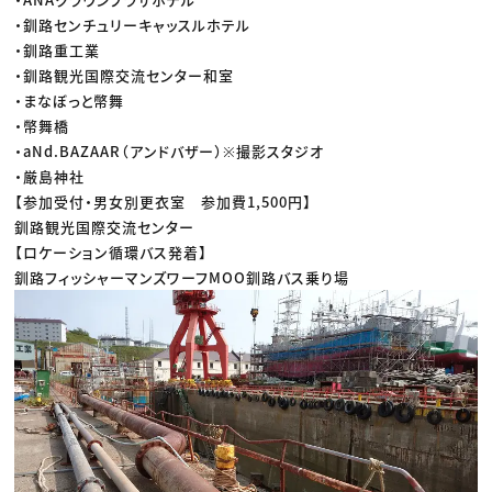
・釧路センチュリーキャッスルホテル
・釧路重工業
・釧路観光国際交流センター和室
・まなぼっと幣舞
・幣舞橋
・aNd.BAZAAR（アンドバザー）※撮影スタジオ
・厳島神社
【参加受付・男女別更衣室 参加費1,500円】
釧路観光国際交流センター
【ロケーション循環バス発着】
釧路フィッシャーマンズワーフMOO釧路バス乗り場