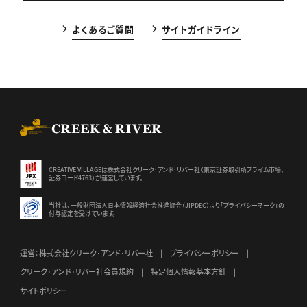
よくあるご質問
サイトガイドライン
CREEK & RIVER Co., Ltd.
CREATIVE VILLAGEは株式会社クリーク･アンド･リバー社（東京証券
取引所プライム市場、
証券コード4763）が運営しています。
当社は、一般財団法人日本情報経済社会推進協会（JIPDEC）より
「プライバシーマーク」の
付与認定を受けています。
運営：株式会社クリーク･アンド･リバー社
プライバシーポリシー
クリーク･アンド･リバー社会員規約
特定個人情報基本方針
サイトポリシー