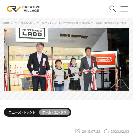
HOME
ニュース・トレンド
ゲーム・エンタメ
キッザニアに任天堂が出展する「ゲーム会社」パビリオンがオープン!
ACCOUNT
ログイン
会員登録
RECRUIT
クリエイター求人を探す
CREATIVE JOB求人検索
特集求人
採用説明会
転職支援サービス
CONTENTS
スキルアップしたい！
ニュース・トレンド
ゲーム・エンタメ
スキルアップしたい！ トップ
デザイン
TOP Creator’s コラム
プログラミング
2019.07.22
2023.02.03