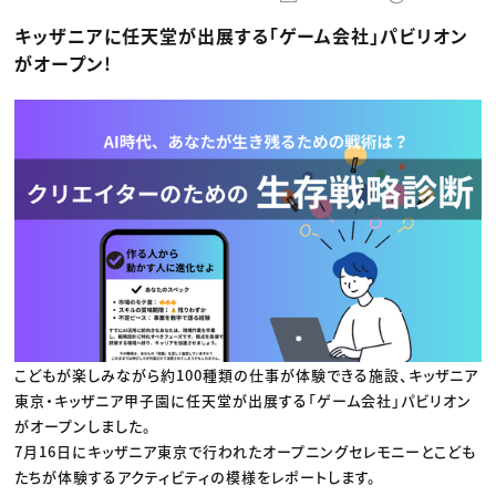
動画配信・映像制作
TOP Creator’s コラム トップ
編集・ライティング
Webクリエイター
セミナー
キッザニアに任天堂が出展する「ゲーム会社」パビリオン
マーケティング
アプリクリエイター
ディレクション
ゲームクリエイター
がオープン!
業界解説・キャリア事情
映像クリエイター
ニュース・トレンド
お役立ち基礎知識
マーケッター
クリエイターインタビュー
ニュース・トレンド トップ
C＆R Magazine
Web
映像
ゲーム・エンタメ
広告
出版
CREATIVE VILLAGEからのお知らせ
プロフェッショナル×つながる×メディア
こどもが楽しみながら約100種類の仕事が体験できる施設、キッザニア
東京・キッザニア甲子園に任天堂が出展する「ゲーム会社」パビリオン
がオープンしました。
7月16日にキッザニア東京で行われたオープニングセレモニーとこども
たちが体験するアクティビティの模様をレポートします。