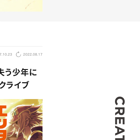
7.10.23
2022.08.17
失う少年に
クライブ
CREA