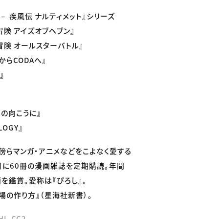
ト－ 疾風伝 ナルティメット』シリーズ
冒険 アイズオブヘブン』
冒険 オールスターバトル』
それからCODAへ』
』
イの向こうに』
ILOGY』
傍らマンガ・アニメなどをこよなく愛する
月に60冊の漫画雑誌を定期購読。年間
画を鑑賞。愛称は『ぴろし』。
場の作り方』（星海社新書）。
HI_CC2