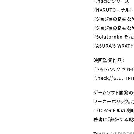
『.hack』シリーズ
『NARUTO－ナル
『ジョジョの奇妙な
『ジョジョの奇妙な
『Solatorobo 
『ASURA’S WRATH
映画監督作品：
『ドットハック セカ
『.hack//G.U. TR
ゲームソフト開発の
ワーカーホリック。
１００タイトルの映
著書に『熱狂する現
Twitter：
@PIROS