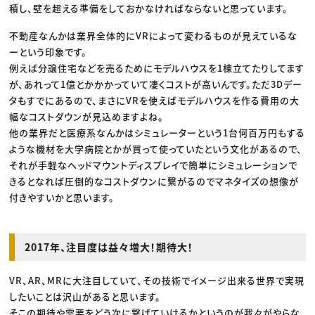
積し、壁を超える準備をしておかなければならないと思っています。
不動産なんかは業界全体的にVRによって変わるものが見えているな
ーという印象です。
例えば分譲住宅などを売るためにモデルハウスを1棟立てたりしてます
が、あれって1億とかかかっていて凄くコストが高いんです。ただ3Dデー
タもすでにあるので、まさにVRを使えばモデルハウスを作る費用の大
幅なコストダウンが見込めますよね。
他の業界だと医療系なんかはシミュレーターという1台何百万円もする
ような機材を大学病院とかが買って使っていたという文化があるので、
それが手軽なヘッドマウントディスプレイで簡単にシミュレーションで
きるとなれば圧倒的なコストダウンに繋がるのでマネタイズの想像が
付きやすいかと思います。
2017年、注目度は益々増大！期待大！
VR、AR、MRに大注目していて、その技術でイメージ出来る世界で実現
したいことは沢山があると思います。
そこの期待や需要をどう次に繋げていけるかというのが我々がやらな