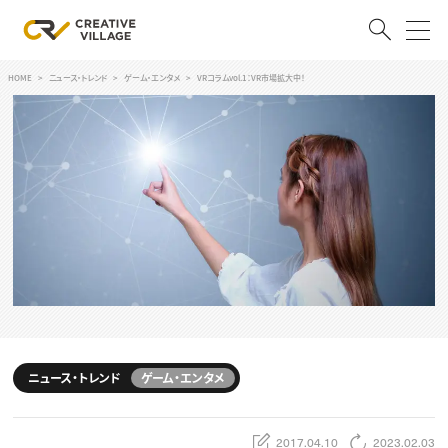
HOME
ニュース・トレンド
ゲーム・エンタメ
VRコラムvol.1：VR市場拡大中！
ACCOUNT
ログイン
会員登録
RECRUIT
クリエイター求人を探す
CREATIVE JOB求人検索
特集求人
採用説明会
転職支援サービス
CONTENTS
スキルアップしたい！
ニュース・トレンド
ゲーム・エンタメ
スキルアップしたい！ トップ
デザイン
TOP Creator’s コラム
プログラミング
2017.04.10
2023.02.03