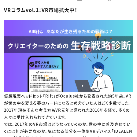
動画配信・映像制作
TOP Creator’s コラム トップ
編集・ライティング
Webクリエイター
セミナー
VRコラムvol.1：VR市場拡大中！
マーケティング
アプリクリエイター
ディレクション
ゲームクリエイター
業界解説・キャリア事情
映像クリエイター
ニュース・トレンド
お役立ち基礎知識
マーケッター
クリエイターインタビュー
ニュース・トレンド トップ
C＆R Magazine
Web
映像
ゲーム・エンタメ
広告
出版
CREATIVE VILLAGEからのお知らせ
プロフェッショナル×つながる×メディア
仮想現実ヘッドセット「Rift」がOculus社から発表された約5年前、VR
が世の中を変える夢のハードになると考えていた人はごく少数でした。
2017年現在そんな考え方もVR元年と謳われた2016年を経て、多くの
人々に受け入れられてきています。
では、2017年のVR市場はどうなっていくのか、世の中に普及させてい
くには何が必要なのか、気になる部分を一体型VRデバイス「IDEALEN