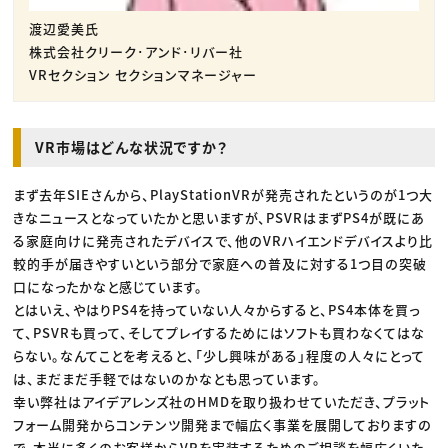
渡辺愛美氏
株式会社クリーク･アンド･リバー社
VRセクション セクションマネージャー
VR市場はどんな状況ですか？
まず去年SIEさんから、PlayStationVRが発売されたというのが1つ大
きなニュースとなっていたかと思いますが、PSVRはまずPS4が既にあ
る家庭向けに発売されたデバイスで、他のVRハイエンドデバイスより比
較的手が届きやすいという部分で家庭への普及に対する1つ目の突破
口になったかなと感じています。
とはいえ、やはりPS4を持っていない人々からすると、PS4本体を買っ
て、PSVRも買って、そしてプレイするためにはソフトも買わなくてはな
らない。なんてことを考えると、「少し興味がある」程度の人々にとって
は、まだまだ手軽ではないのかなとも思っています。
幸い弊社はアイデアレンズ社のHMDを取り扱わせていただき、プラット
フォーム開発からコンテンツ開発まで幅広く事業を展開しておりますの
で、本当に多くのお客様からVRを実装するためのご相談を幅広くいた