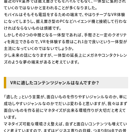
最近のVR業界では据え置きでもモバイルでもなく、一体型に集約され
ていくのではないかと言われることが多くなりました。
モバイルはそもそも電話をするための端末で、やはりチープなVR体験
になってしまうし、据え置き型のPCなどハイエンド機と接続して行わな
ければならないものは煩雑です。
しかしその2つの中間となる一体型であれば、手軽さと一定のクオリテ
ィを両立できるので、VRを体験する際はこれ1台で良いという一体型が
主流になっていくのではないでしょうか。
少し未来の話になりますが、一体型の延長上にメガネやコンタクトレン
ズのような夢の端末があると考えています。
VRに適したコンテンツジャンルはなんですか？
「適した 」という言葉が、面白いものを作りやすいジャンルなのか、単に
成功しやすいジャンルなのかでだいぶ変わると思いますが、我々はまず
面白いものを作る前にマネタイズが出来る環境作りが大切だと考えて
います。
マネタイズ可能な環境さえ整えば、自ずと面白いコンテンツも増えてい
くと考えていますので、まずはビジネス寄りの目線、つまりBtoBでの普