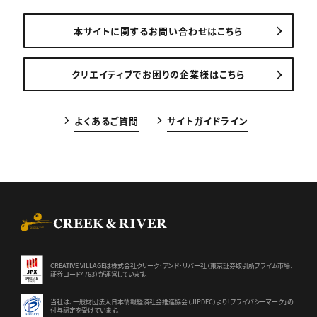
本サイトに関するお問い合わせはこちら
クリエイティブでお困りの企業様はこちら
よくあるご質問
サイトガイドライン
CREEK & RIVER Co., Ltd.
CREATIVE VILLAGEは株式会社クリーク･アンド･リバー社（東京証券
取引所プライム市場、
証券コード4763）が運営しています。
当社は、一般財団法人日本情報経済社会推進協会（JIPDEC）より
「プライバシーマーク」の
付与認定を受けています。