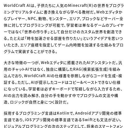
WorldCraft AIは、子供たちに人気のMinecraft(R)の世界をプログラ
ミングでリアルタイムに書き換えながら学べる教材だ。Webエディタか
らプレイヤー、NPC、動物、モンスター、エリア、ブロックなどサーバー全
体に対してプログラミングが可能で、学習者は単なるゲームのプレイヤ
ーではなく「世界の作り手」として自分だけのカスタム世界を創造でき
る。たとえば「時を加速させる部屋を作りたい」というアイデアを思いつ
いたとき、エリア座標を指定してゲーム内時間を加速する仕組みをプロ
グラムで実装することができる。
大きな特徴の一つが、Webエディタに搭載されたAIアシスタントだ。汎
用のチャットAIではなく、独自に構築したRAG(検索拡張生成)を組み
込んでおり、WorldCraft AIの仕様書を参照しながらコードを生成・検
証する。ただし、AIが提示したコードはコピー&ペーストできない仕様
になっている。学習者は必ずキーボードで写経しながら入力するため、
AIの出力を読み解き、自分の手を動かす中でプログラムの文法や構
造、ロジックが自然と身につく設計だ。
採用するプログラミング言語はKotlinで、Androidアプリ開発の標準
言語であり、iOSアプリ開発の標準言語であるSwiftとも文法が近い。
ビジュアルプログラミングの次のステップとして、将来のスマートフォン