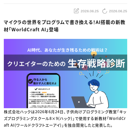
動画配信・映像制作
TOP Creator’s コラム トップ
編集・ライティング
Webクリエイター
セミナー
マーケティング
アプリクリエイター
2026.06.25
2026.06.25
ディレクション
ゲームクリエイター
業界解説・キャリア事情
映像クリエイター
マイクラの世界をプログラムで書き換える！AI搭載の新教
ニュース・トレンド
お役立ち基礎知識
マーケッター
材「WorldCraft AI」登場
クリエイターインタビュー
ニュース・トレンド トップ
C＆R Magazine
Web
映像
ゲーム・エンタメ
広告
出版
CREATIVE VILLAGEからのお知らせ
プロフェッショナル×つながる×メディア
株式会社ハックは2026年6月24日、子供向けプログラミング教室「キッ
ズプログラミングスクール8×9(ハック)」で使用する新教材「WorldCr
aft AI(ワールドクラフトエーアイ)」を独自開発したと発表した。