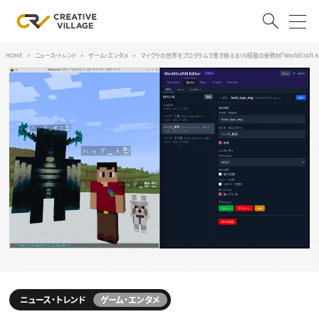
HOME
ニュース・トレンド
ゲーム・エンタメ
マイクラの世界をプログラムで書き換える！AI搭載の新教材「WorldCraft A
ACCOUNT
ログイン
会員登録
RECRUIT
クリエイター求人を探す
CREATIVE JOB求人検索
特集求人
採用説明会
転職支援サービス
CONTENTS
スキルアップしたい！
スキルアップしたい！ トップ
デザイン
TOP Creator’s コラム
ニュース・トレンド
ゲーム・エンタメ
プログラミング