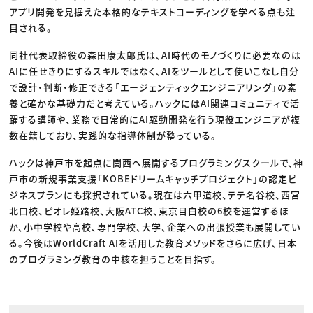
アプリ開発を見据えた本格的なテキストコーディングを学べる点も注
目される。
同社代表取締役の森田康太郎氏は、AI時代のモノづくりに必要なのは
AIに任せきりにするスキルではなく、AIをツールとして使いこなし自分
で設計・判断・修正できる「エージェンティックエンジニアリング」の素
養と確かな基礎力だと考えている。ハックにはAI関連コミュニティで活
躍する講師や、業務で日常的にAI駆動開発を行う現役エンジニアが複
数在籍しており、実践的な指導体制が整っている。
ハックは神戸市を起点に関西へ展開するプログラミングスクールで、神
戸市の新規事業支援「KOBEドリームキャッチプロジェクト」の認定ビ
ジネスプランにも採択されている。現在は六甲道校、テテ名谷校、西宮
北口校、ピオレ姫路校、大阪ATC校、東京目白校の6校を運営するほ
か、小中学校や高校、専門学校、大学、企業への出張授業も展開してい
る。今後はWorldCraft AIを活用した教育メソッドをさらに広げ、日本
のプログラミング教育の中核を担うことを目指す。