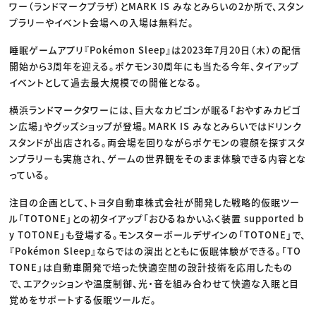
ワー（ランドマークプラザ）とMARK IS みなとみらいの2か所で、スタン
プラリーやイベント会場への入場は無料だ。
睡眠ゲームアプリ『Pokémon Sleep』は2023年7月20日（木）の配信
開始から3周年を迎える。ポケモン30周年にも当たる今年、タイアップ
イベントとして過去最大規模での開催となる。
横浜ランドマークタワーには、巨大なカビゴンが眠る「おやすみカビゴ
ン広場」やグッズショップが登場。MARK IS みなとみらいではドリンク
スタンドが出店される。両会場を回りながらポケモンの寝顔を探すスタ
ンプラリーも実施され、ゲームの世界観をそのまま体験できる内容とな
っている。
注目の企画として、トヨタ自動車株式会社が開発した戦略的仮眠ツー
ル「TOTONE」との初タイアップ「おひるねかいふく装置 supported b
y TOTONE」も登場する。モンスターボールデザインの「TOTONE」で、
『Pokémon Sleep』ならではの演出とともに仮眠体験ができる。「TO
TONE」は自動車開発で培った快適空間の設計技術を応用したもの
で、エアクッションや温度制御、光・音を組み合わせて快適な入眠と目
覚めをサポートする仮眠ツールだ。