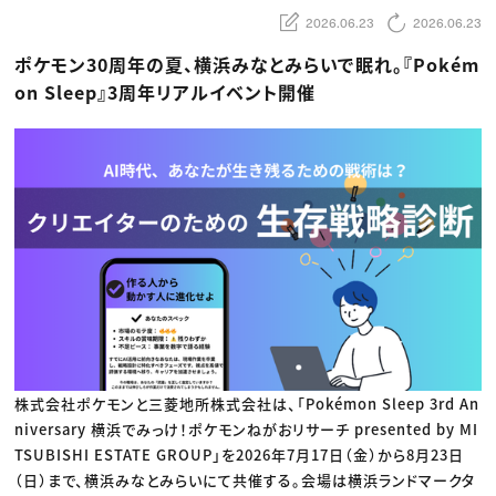
動画配信・映像制作
TOP Creator’s コラム トップ
編集・ライティング
Webクリエイター
2026.06.23
2026.06.23
セミナー
マーケティング
アプリクリエイター
ディレクション
ゲームクリエイター
ポケモン30周年の夏、横浜みなとみらいで眠れ。『Pokém
業界解説・キャリア事情
映像クリエイター
ニュース・トレンド
on Sleep』3周年リアルイベント開催
お役立ち基礎知識
マーケッター
クリエイターインタビュー
ニュース・トレンド トップ
C＆R Magazine
Web
映像
ゲーム・エンタメ
広告
出版
CREATIVE VILLAGEからのお知らせ
プロフェッショナル×つながる×メディア
株式会社ポケモンと三菱地所株式会社は、「Pokémon Sleep 3rd An
niversary 横浜でみっけ！ポケモンねがおリサーチ presented by MI
TSUBISHI ESTATE GROUP」を2026年7月17日（金）から8月23日
（日）まで、横浜みなとみらいにて共催する。会場は横浜ランドマークタ