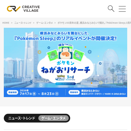
HOME
ニュース・トレンド
ゲーム・エンタメ
ポケモン30周年の夏、横浜みなとみらいで眠れ。『Pokémon Sleep』3
ACCOUNT
ログイン
会員登録
RECRUIT
クリエイター求人を探す
CREATIVE JOB求人検索
特集求人
採用説明会
転職支援サービス
CONTENTS
スキルアップしたい！
スキルアップしたい！ トップ
ニュース・トレンド
ゲーム・エンタメ
デザイン
TOP Creator’s コラム
プログラミング