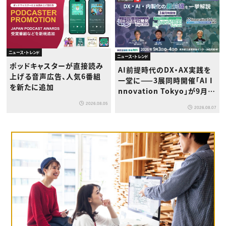
ニュース・トレンド
ニュース・トレンド
ポッドキャスターが直接読み
AI前提時代のDX・AX実践を
上げる音声広告、人気6番組
一堂に——3展同時開催「AI I
を新たに追加
nnovation Tokyo」が9月浜
松町で初登場
2026.08.05
2026.08.07