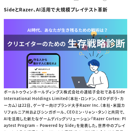
動画配信・映像制作
TOP Creator’s コラム トップ
編集・ライティング
Webクリエイター
セミナー
SideとRazer、AI活用で大規模プレイテスト革新
マーケティング
アプリクリエイター
ディレクション
ゲームクリエイター
業界解説・キャリア事情
映像クリエイター
ニュース・トレンド
お役立ち基礎知識
マーケッター
クリエイターインタビュー
ニュース・トレンド トップ
C＆R Magazine
Web
映像
ゲーム・エンタメ
広告
出版
CREATIVE VILLAGEからのお知らせ
プロフェッショナル×つながる×メディア
ポールトゥウィンホールディングス株式会社の連結子会社であるSide
International Holdings Limited（本社・ロンドン、CEOデボラ・カ
ーカム）は22日、ゲーマー向けブランド大手Razer Inc.（本社・米国カ
リフォルニア州およびシンガポール、CEOミン・リャン・タン）と共同で、
AIを活用した新たなゲームデバッグソリューション「Razer Cortex: Pl
aytest Program – Powered by Side」を発表した。世界中のプレイ