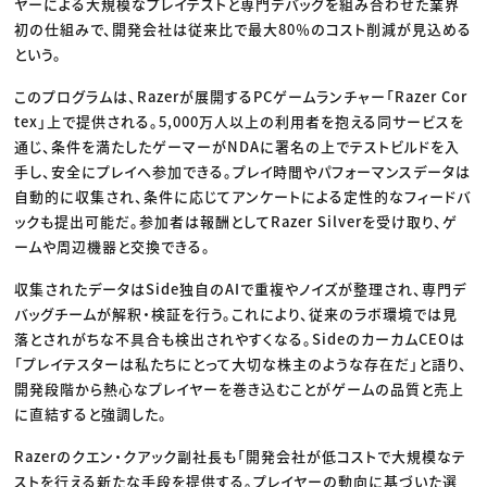
ヤーによる大規模なプレイテストと専門デバッグを組み合わせた業界
初の仕組みで、開発会社は従来比で最大80％のコスト削減が見込める
という。
このプログラムは、Razerが展開するPCゲームランチャー「Razer Cor
tex」上で提供される。5,000万人以上の利用者を抱える同サービスを
通じ、条件を満たしたゲーマーがNDAに署名の上でテストビルドを入
手し、安全にプレイへ参加できる。プレイ時間やパフォーマンスデータは
自動的に収集され、条件に応じてアンケートによる定性的なフィードバ
ックも提出可能だ。参加者は報酬としてRazer Silverを受け取り、ゲ
ームや周辺機器と交換できる。
収集されたデータはSide独自のAIで重複やノイズが整理され、専門デ
バッグチームが解釈・検証を行う。これにより、従来のラボ環境では見
落とされがちな不具合も検出されやすくなる。SideのカーカムCEOは
「プレイテスターは私たちにとって大切な株主のような存在だ」と語り、
開発段階から熱心なプレイヤーを巻き込むことがゲームの品質と売上
に直結すると強調した。
Razerのクエン・クアック副社長も「開発会社が低コストで大規模なテ
ストを行える新たな手段を提供する。プレイヤーの動向に基づいた選