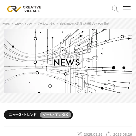
HOME
ニュース・トレンド
ゲーム・エンタメ
SideとRazer、AI活用で大規模プレイテスト革新
ACCOUNT
ログイン
会員登録
RECRUIT
クリエイター求人を探す
CREATIVE JOB求人検索
特集求人
採用説明会
転職支援サービス
CONTENTS
スキルアップしたい！
ニュース・トレンド
ゲーム・エンタメ
スキルアップしたい！ トップ
デザイン
TOP Creator’s コラム
プログラミング
2025.08.26
2025.08.26