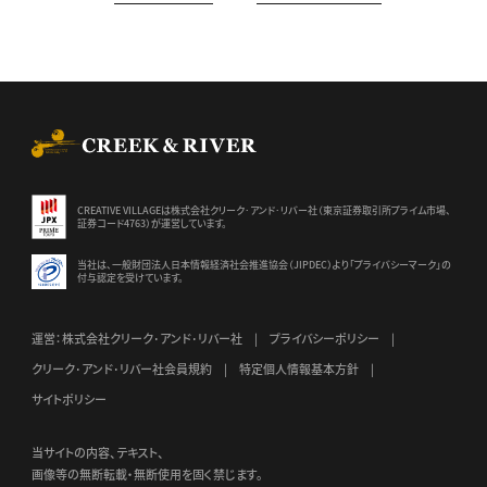
CREEK & RIVER Co., Ltd.
CREATIVE VILLAGEは株式会社クリーク･アンド･リバー社（東京証券
取引所プライム市場、
証券コード4763）が運営しています。
当社は、一般財団法人日本情報経済社会推進協会（JIPDEC）より
「プライバシーマーク」の
付与認定を受けています。
運営：株式会社クリーク･アンド･リバー社
プライバシーポリシー
クリーク･アンド･リバー社会員規約
特定個人情報基本方針
サイトポリシー
当サイトの内容、テキスト、
画像等の無断転載・無断使用を固く禁じます。