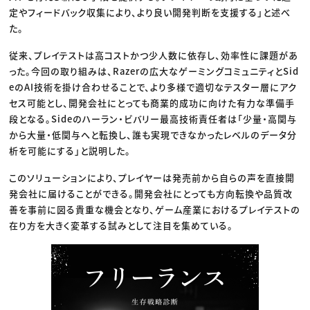
定やフィードバック収集により、より良い開発判断を支援する」と述べ
た。
従来、プレイテストは高コストかつ少人数に依存し、効率性に課題があ
った。今回の取り組みは、Razerの広大なゲーミングコミュニティとSid
eのAI技術を掛け合わせることで、より多様で適切なテスター層にアク
セス可能とし、開発会社にとっても商業的成功に向けた有力な準備手
段となる。Sideのハーラン・ビバリー最高技術責任者は「少量・高関与
から大量・低関与へと転換し、誰も実現できなかったレベルのデータ分
析を可能にする」と説明した。
このソリューションにより、プレイヤーは発売前から自らの声を直接開
発会社に届けることができる。開発会社にとっても方向転換や品質改
善を事前に図る貴重な機会となり、ゲーム産業におけるプレイテストの
在り方を大きく変革する試みとして注目を集めている。