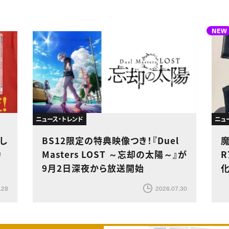
NEW
ニュース・トレンド
ニュ
し
BS12限定の特典映像つき！『Duel
カ
Masters LOST ～忘却の太陽～』が
9月2日深夜から放送開始
.28
2026.07.30