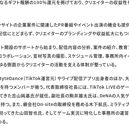
なるギフト報酬の100％還元を掲げており、クリエイターの収益
ンサイトの企業案件に関連したPR番組やイベント出演の機会も提供
配信にとどまらず、クリエイターのブランディングや収益拡大にもつ
ト開設のサポートから始まり、配信内容の分析、案件の紹介、教育
コラボレーション、宣材写真の撮影、スケジュール管理、事務所内イ
ゆる側面からクリエイターの活動を支える体制が整っている。
yteDance（TikTok運営元）やライブ配信アプリ出身者のほか
を持つメンバーが揃う。代表取締役社長には、TikTok LIVEの
てきた吉山純基氏が就任。副社長の駒井雄太氏は、DeNAの人気
つ。また、親会社On-siteの取締役を務める木下航氏、ミラティブや
担ってきた山田智也氏、そしてゲーム実況に特化した事務所の運
る。