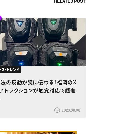
RELATED POST
ース・トレンド
魔法の反動が腕に伝わる！福岡のX
Rアトラクションが触覚対応で超進
化
2026.08.06