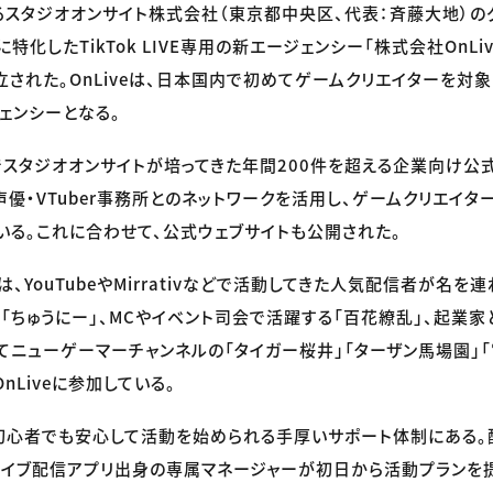
スタジオオンサイト株式会社（東京都中央区、代表：斉藤大地）の
特化したTikTok LIVE専用の新エージェンシー「株式会社OnLiv
立された。OnLiveは、日本国内で初めてゲームクリエイターを対象に
ェンシーとなる。
れまでスタジオオンサイトが培ってきた年間200件を超える企業向け公
声優・VTuber事務所とのネットワークを活用し、ゲームクリエイ
いる。これに合わせて、公式ウェブサイトも公開された。
、YouTubeやMirrativなどで活動してきた人気配信者が名を
「ちゅうにー」、MCやイベント司会で活躍する「百花繚乱」、起業家
してニューゲーマーチャンネルの「タイガー桜井」「ターザン馬場園」
nLiveに参加している。
は、初心者でも安心して活動を始められる手厚いサポート体制にある
kやライブ配信アプリ出身の専属マネージャーが初日から活動プランを