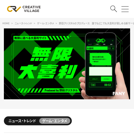
HOME
ニュース・トレンド
ゲーム・エンタメ
野田クリスタルのプロデュース 誰でもどこでも大喜利が楽しめる新サービ
ACCOUNT
ログイン
会員登録
RECRUIT
クリエイター求人を探す
CREATIVE JOB求人検索
特集求人
採用説明会
転職支援サービス
CONTENTS
スキルアップしたい！
スキルアップしたい！ トップ
ニュース・トレンド
ゲーム・エンタメ
デザイン
TOP Creator’s コラム
プログラミング