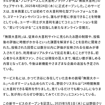
タルが発案・プロデュースした大喜利プラットフォーム「無限大喜利」の
ウェブサイトを、2025年4月24日（木）に正式オープンした。このサービ
スは、吉本興業としては初めての大喜利特化型プラットフォームであ
り、スマートフォンやパソコンから、誰もが手軽に参加できることを特徴
としている。ユーザー同士が大喜利を通じてコミュニケーションを図
り、“笑いでつながる”ことを目指した新たなオンライン空間だ。
「無限大喜利」は、従来の大喜利サイトに見られたお題の制限や、投稿
後の評価に時間がかかるといった課題を解消することを目的に開発さ
れた。投稿された回答には数分以内に評価が反映される仕組みが導
入されており、利用者はリアルタイムで反応を楽しむことができる。初
心者から大喜利ファン、さらには現役の芸人まで、幅広い層が楽しめる
内容となっており、今後は新機能やさまざまな企画の追加も予定され
ている。
サービス名には、かつて渋谷に存在していた吉本の劇場「無限大ホー
ル」へのオマージュも込められている。野田クリスタルは「24時間無限
に大喜利できる場所を作りました。見ているだけでも暇つぶしになりま
すし、気が向いたらぜひ参加してみてください」とコメントしている。
この新サービスのオープンを記念し、2025年5月1日（木）には野田クリ