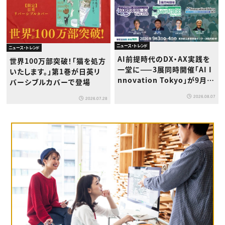
ニュース・トレンド
ニュース・トレンド
AI前提時代のDX・AX実践を
世界100万部突破！「猫を処方
一堂に——3展同時開催「AI I
いたします。」第1巻が日英リ
nnovation Tokyo」が9月浜
バーシブルカバーで登場
松町で初登場
2026.08.07
2026.07.28