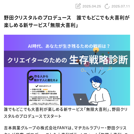
動画配信・映像制作
TOP Creator’s コラム トップ
編集・ライティング
Webクリエイター
2025.04.25
2025.07.11
セミナー
マーケティング
アプリクリエイター
ディレクション
ゲームクリエイター
野田クリスタルのプロデュース 誰でもどこでも大喜利が
業界解説・キャリア事情
映像クリエイター
ニュース・トレンド
楽しめる新サービス「無限大喜利」
お役立ち基礎知識
マーケッター
クリエイターインタビュー
ニュース・トレンド トップ
C＆R Magazine
Web
映像
ゲーム・エンタメ
広告
出版
CREATIVE VILLAGEからのお知らせ
プロフェッショナル×つながる×メディア
誰でもどこでも大喜利が楽しめる新サービス「無限大喜利」、野田クリ
スタルのプロデュースでスタート
吉本興業グループの株式会社FANYは、マヂカルラブリー・野田クリス